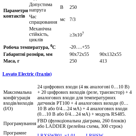
Допустима
В
250
напруга
Параметри
контактів
Час
мс
7/3
спрацювання
Механічна
7
стійкість,
≥3x10
циклів
-20….+55
Робоча температура, ⁰С
Габаритні розміри, мм
90x72x55
90x132x55
Маса, г
250
413
Lovato Electric (Італія)
24 цифрових входи (4 як аналогові 0…10 В)
Максимальна
+ 20 цифрових виходів (реле, транзистор) + 4
конфігурація
аналогових входи для температурних
входів/виходів
датчиків PT100 + 4 аналогових виходи (0…
(І/О)
10 В або 0/4…24 мА) + 4 аналогових входи
(0…10 В або 0/4…24 мА) + модуль RS485.
FBD (функціональна діаграма, 260 блоків)
Програмування
або LADDER (релейна схема, 300 строк)
Програмне
LRXSWP01_v1.01
LRHSW-