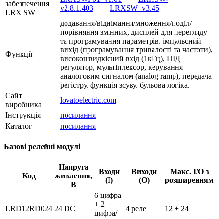
забезпечення
v2.8.1.403
LRXSW_v3.45
LRX SW
додавання/віднімання/множення/поділ/
порівняння змінних, дисплей для перегляду
та програмування параметрів, імпульсний
вихід (програмування тривалості та частоти),
Функції
високошвидкісний вхід (1кГц), ПІД
регулятор, мультіплексор, керування
аналоговим сигналом (analog ramp), передача
регістру, функція зсуву, бульова логіка.
Сайт
lovatoelectric.com
виробника
Інструкція
посилання
Каталог
посилання
Базові релейні модулі
Напруга
Входи
Виходи
Макс. І/О з
Код
живлення,
(І)
(О)
розширенням
В
6 цифра
+ 2
LRD12RD024
24 DC
4 реле
12 + 24
цифра/