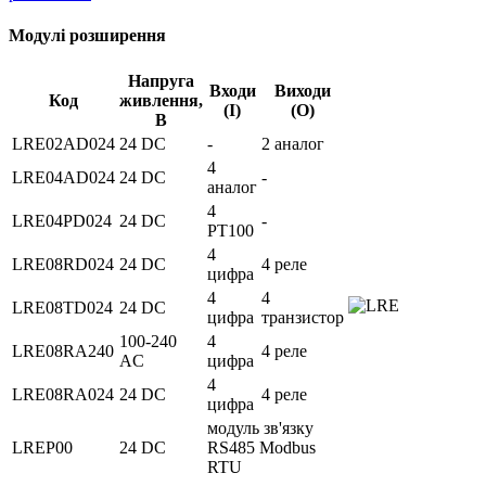
Модулі розширення
Напруга
Входи
Виходи
Код
живлення,
(І)
(О)
В
LRE02AD024
24 DC
-
2 аналог
4
LRE04AD024
24 DC
-
аналог
4
LRE04PD024
24 DC
-
PT100
4
LRE08RD024
24 DC
4 реле
цифра
4
4
LRE08TD024
24 DC
цифра
транзистор
100-240
4
LRE08RA240
4 реле
AC
цифра
4
LRE08RA024
24 DC
4 реле
цифра
модуль зв'язку
LREP00
24 DC
RS485 Modbus
RTU