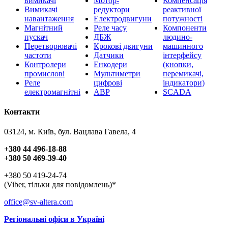
вимикачі
Мотор-
Компенсація
Вимикачі
редуктори
реактивної
навантаження
Електродвигуни
потужності
Магнітний
Реле часу
Компоненти
пускач
ДБЖ
людино-
Перетворювачі
Крокові двигуни
машинного
частоти
Датчики
інтерфейсу
Контролери
Енкодери
(кнопки,
промислові
Мультиметри
перемикачі,
Реле
цифрові
індикатори)
електромагнітні
АВР
SCADA
Контакти
03124, м. Київ, бул. Вацлава Гавела, 4
+380 44 496-18-88
+380 50 469-39-40
+380 50 419-24-74
(Viber, тільки для повідомлень)*
office@sv-altera.com
Регіональні офіси в Україні