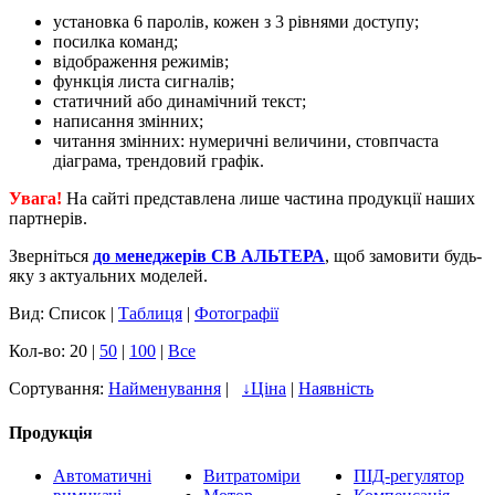
установка 6 паролів, кожен з 3 рівнями доступу;
посилка команд;
відображення режимів;
функція листа сигналів;
статичний або динамічний текст;
написання змінних;
читання змінних: нумеричні величини, стовпчаста
діаграма, трендовий графік.
Увага!
На сайті представлена лише частина продукції наших
партнерів.
Зверніться
до менеджерів СВ АЛЬТЕРА
, щоб замовити будь-
яку з актуальних моделей.
Вид: Список |
Таблиця
|
Фотографії
Кол-во: 20 |
50
|
100
|
Все
Сортування:
Найменування
|
↓
Ціна
|
Наявність
Продукція
Автоматичні
Витратоміри
ПІД-регулятор