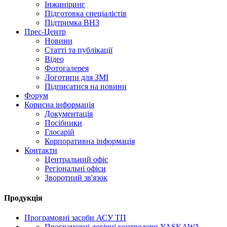
Інжиніринг
Підготовка спеціалістів
Підтримка ВНЗ
Прес-Центр
Новини
Статті та публікації
Відео
Фотогалерея
Логотипи для ЗМІ
Підписатися на новини
Форум
Корисна інформація
Документація
Посібники
Глосарій
Корпоративна інформація
Контакти
Центральний офіс
Регіональні офіси
Зворотний зв'язок
Продукція
Програмовні засоби АСУ ТП
Програмовні логічні контролери YASKAWA