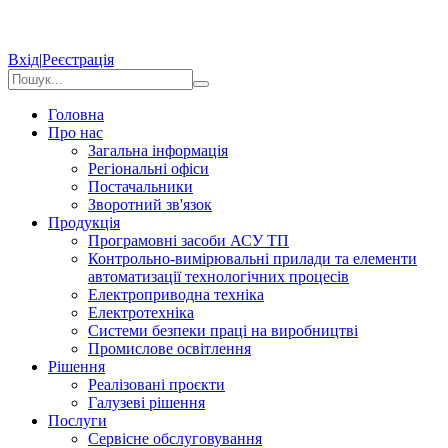
Вхід
|
Реєстрація
Головна
Про нас
Загальна інформація
Регіональні офіси
Постачальники
Зворотний зв'язок
Продукція
Програмовні засоби АСУ ТП
Контрольно-вимірювальні прилади та елементи
автоматизації технологічних процесів
Електроприводна техніка
Електротехніка
Системи безпеки праці на виробництві
Промислове освітлення
Рішення
Реалізовані проєкти
Галузеві рішення
Послуги
Сервісне обслуговування