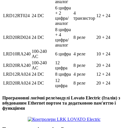
аналог
6 цифра
+ 2
4
LRD12RT024
24 DC
12 + 24
цифра/
транзистор
аналог
8 цифра
+ 4
LRD20RD024
24 DC
8 реле
20 + 24
цифра/
аналог
100-240
LRD10RA240
6 цифра
4 реле
10 + 24
AC
100-240
12
LRD20RA240
8 реле
20 + 24
AC
цифра
LRD12RA024
24 DC
8 цифра
4 реле
12 + 24
12
LRD20RA024
24 DC
8 реле
20 + 24
цифра
Програмовні логічні реле/модулі Lovato Electric (Італія) з
вбудованим Ethernet портом та додатковою пам'яттю і
функціями