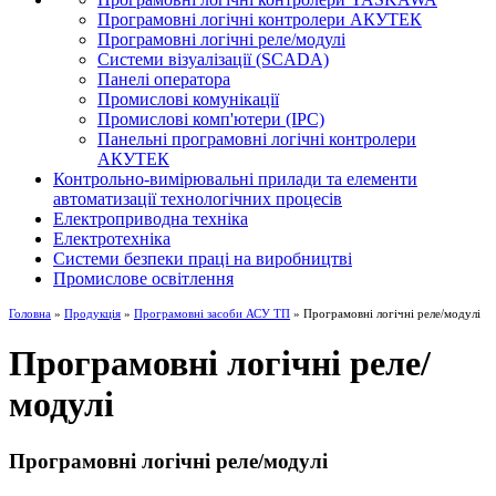
Програмовні логічні контролери АКУТЕК
Програмовні логічні реле/модулі
Системи візуалізації (SCADA)
Панелі оператора
Промислові комунікації
Промислові комп'ютери (IPC)
Панельні програмовні логічні контролери
АКУТЕК
Контрольно-вимірювальні прилади та елементи
автоматизації технологічних процесів
Електроприводна техніка
Електротехніка
Системи безпеки праці на виробництві
Промислове освітлення
Головна
»
Продукція
»
Програмовні засоби АСУ ТП
» Програмовні логічні реле/модулі
Програмовні логічні реле/
модулі
Програмовні логічні реле/модулі