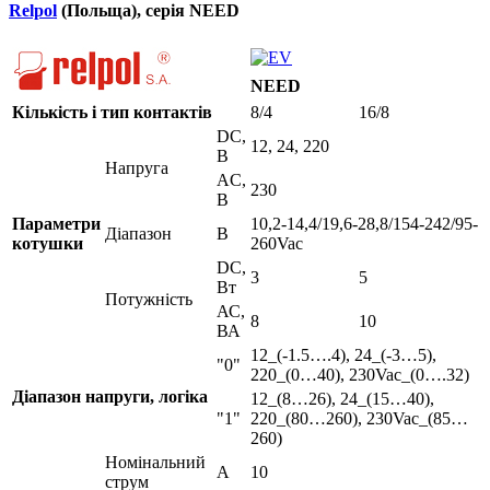
Relpol
(Польща), серія NEED
NEED
Кількість і тип контактів
8/4
16/8
DC,
12, 24, 220
B
Напруга
AC,
230
B
Параметри
10,2-14,4/19,6-28,8/154-242/95-
Діапазон
В
котушки
260Vac
DC,
3
5
Вт
Потужність
АС,
8
10
ВА
12_(-1.5….4), 24_(-3…5),
"0"
220_(0…40), 230Vac_(0….32)
Діапазон напруги, логіка
12_(8…26), 24_(15…40),
"1"
220_(80…260), 230Vac_(85…
260)
Номінальний
А
10
струм