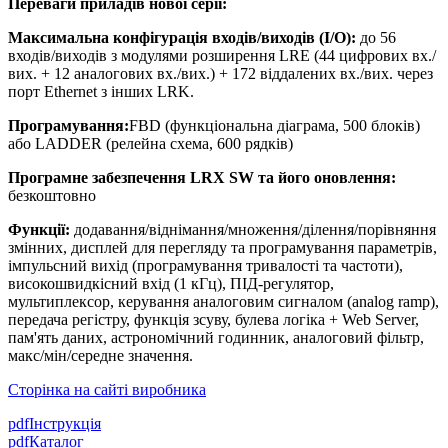
Переваги приладів нової серії:
Максимальна конфігурація входів/виходів (І/О):
до 56
входів/виходів з модулями розширення LRE (44 цифрових вх./
вих. + 12 аналогових вх./вих.) + 172 віддалених вх./вих. через
порт Ethernet з інших LRK.
Програмування:
FBD (функціональна діаграма, 500 блоків)
або LADDER (релейна схема, 600 рядків)
Програмне забезпечення LRX SW та його оновлення:
безкоштовно
Функції:
додавання/віднімання/множення/ділення/порівняння
змінних, дисплей для перегляду та програмування параметрів,
імпульсний вихід (програмування тривалості та частоти),
високошвидкісний вхід (1 кГц), ПІД-регулятор,
мультиплексор, керування аналоговим сигналом (analog ramp),
передача регістру, функція зсуву, булева логіка + Web Server,
пам'ять даних, астрономічний годинник, аналоговий фільтр,
макс/мін/середне значення.
Сторінка на сайті виробника
pdf
Інструкція
pdf
Каталог