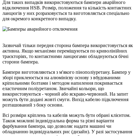
Для таких випадків використовуються бампери аварійного
відключення HSB. Розмір, положення та кількість контактних
ланцюгів у них розраховується та виготовляється спеціально
для окремого конкретного випадку.
Зазвичай тільки передня сторона бампера використовується як
активна. Якщо механізми переміщуються по криволінійних
траєкторіях, то контактними ланцюгами обладнуються бічні
сторони бампера.
Бампери виготовляються з м'якого пінополіуретану. Бампер у
зборі приклеюється на алюмінієву основу з вбудованими
кріпильними болтами і методом напилення покривається
еластичним поліуретаном. Звичайні кольори, що
використовуються - чорний або яскраво-червоний. На запит
можуть бути додані жовті смуги. Вихід кабелю підключення
розташований з боку основи.
Всі розміри кріплень та кабелів можуть бути обрані клієнтом.
Також можливі індивідуальна форма та різні варіанти
фарбування бампера, що дозволяє надати машині чи
обладнанню індивідуальних рис (дизайн). У разі застосування