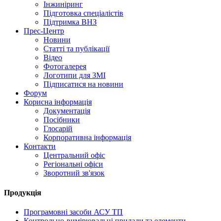
Інжиніринг
Підготовка спеціалістів
Підтримка ВНЗ
Прес-Центр
Новини
Статті та публікації
Відео
Фотогалерея
Логотипи для ЗМІ
Підписатися на новини
Форум
Корисна інформація
Документація
Посібники
Глосарій
Корпоративна інформація
Контакти
Центральний офіс
Регіональні офіси
Зворотний зв'язок
Продукція
Програмовні засоби АСУ ТП
Контрольно-вимірювальні прилади та елементи