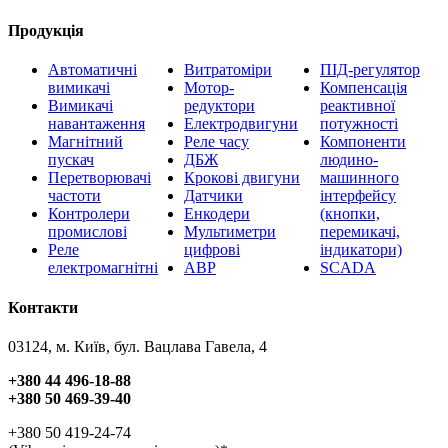
Продукція
Автоматичні
Витратоміри
ПІД-регулятор
вимикачі
Мотор-
Компенсація
Вимикачі
редуктори
реактивної
навантаження
Електродвигуни
потужності
Магнітний
Реле часу
Компоненти
пускач
ДБЖ
людино-
Перетворювачі
Крокові двигуни
машинного
частоти
Датчики
інтерфейсу
Контролери
Енкодери
(кнопки,
промислові
Мультиметри
перемикачі,
Реле
цифрові
індикатори)
електромагнітні
АВР
SCADA
Контакти
03124, м. Київ, бул. Вацлава Гавела, 4
+380 44 496-18-88
+380 50 469-39-40
+380 50 419-24-74