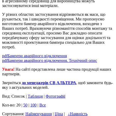
в агресивному середовищі для виробництва можуть
застосовуватися інші матеріали.
У різних областях застосування відрізняються як маси, що
рухаються, так і швидкості переміщення. Ми пропонуємо
виготовити бампер аварійного відключення, виходячи з
Ваших потреб. Враховуючи різноманіття способів монтажу та
середовищ експлуатації, просимо Вас докладно описати
передбачувану сферу застосування для оцінки доцільності та
можливості проектування бампера спеціально для Ваших
потреб.
pdf
Бампери аварійного відключення
pdf
Бампери аварійного відключення. Технічний опис
Увага!
На сайті представлена лише частина продукції наших
партнерів.
Зверніться
до менеджерів СВ АЛЬТЕРА
, щоб замовити будь-
яку з актуальних моделей.
Вид: Список |
Таблиця
|
Фотографії
Кол-во: 20 |
50
|
100
|
Все
Сортування:
Найменування
|
Ціна
|
↓
Наявність