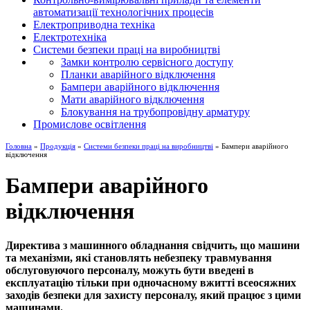
автоматизації технологічних процесів
Електроприводна техніка
Електротехніка
Системи безпеки праці на виробництві
Замки контролю сервісного доступу
Планки аварійного відключення
Бампери аварійного відключення
Мати аварійного відключення
Блокування на трубопровідну арматуру
Промислове освітлення
Головна
»
Продукція
»
Системи безпеки праці на виробництві
» Бампери аварійного
відключення
Бампери аварійного
відключення
Директива з машинного обладнання свідчить, що машини
та механізми, які становлять небезпеку травмування
обслуговуючого персоналу, можуть бути введені в
експлуатацію тільки при одночасному вжитті всеосяжних
заходів безпеки для захисту персоналу, який працює з цими
машинами.