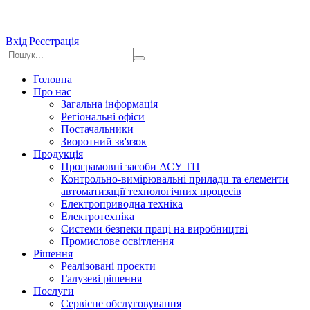
Вхід
|
Реєстрація
Головна
Про нас
Загальна інформація
Регіональні офіси
Постачальники
Зворотний зв'язок
Продукція
Програмовні засоби АСУ ТП
Контрольно-вимірювальні прилади та елементи
автоматизації технологічних процесів
Електроприводна техніка
Електротехніка
Системи безпеки праці на виробництві
Промислове освітлення
Рішення
Реалізовані проєкти
Галузеві рішення
Послуги
Сервісне обслуговування