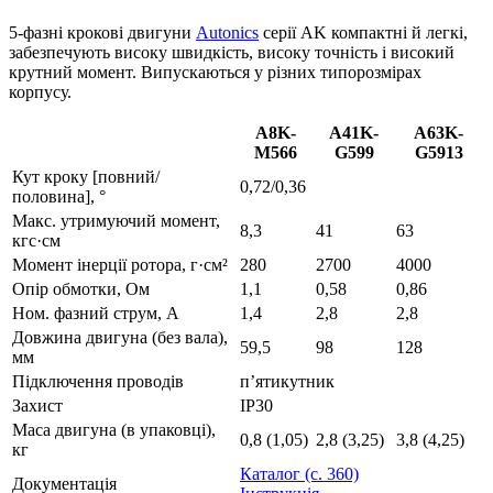
5-фазні крокові двигуни
Autonics
серії AK компактні й легкі,
забезпечують високу швидкість, високу точність і високий
крутний момент. Випускаються у різних типорозмірах
корпусу.
A8K-
A41K-
A63K-
M566
G599
G5913
Кут кроку [повний/
0,72/0,36
половина], °
Макс. утримуючий момент,
8,3
41
63
кгс·см
Момент інерції ротора, г·см²
280
2700
4000
Опір обмотки, Ом
1,1
0,58
0,86
Ном. фазний струм, А
1,4
2,8
2,8
Довжина двигуна (без вала),
59,5
98
128
мм
Підключення проводів
п’ятикутник
Захист
IP30
Маса двигуна (в упаковці),
0,8 (1,05)
2,8 (3,25)
3,8 (4,25)
кг
Каталог (с. 360)
Документація