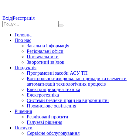
Вхід
|
Реєстрація
Головна
Про нас
Загальна інформація
Регіональні офіси
Постачальники
Зворотний зв'язок
Продукція
Програмовні засоби АСУ ТП
Контрольно-вимірювальні прилади та елементи
автоматизації технологічних процесів
Електроприводна техніка
Електротехніка
Системи безпеки праці на виробництві
Промислове освітлення
Рішення
Реалізовані проєкти
Галузеві рішення
Послуги
Сервісне обслуговування