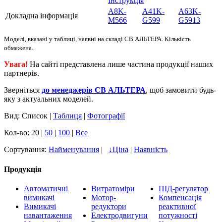
Інструкція
A8K-
A41K-
A63K-
Докладна інформація
M566
G599
G5913
Моделі, вказані у таблиці, наявні на складі СВ АЛЬТЕРА. Кількість
обмежена.
Увага!
На сайті представлена лише частина продукції наших
партнерів.
Зверніться
до менеджерів СВ АЛЬТЕРА
, щоб замовити будь-
яку з актуальних моделей.
Вид: Список |
Таблиця
|
Фотографії
Кол-во: 20 |
50
|
100
|
Все
Сортування:
Найменування
|
↓
Ціна
|
Наявність
Продукція
Автоматичні
Витратоміри
ПІД-регулятор
вимикачі
Мотор-
Компенсація
Вимикачі
редуктори
реактивної
навантаження
Електродвигуни
потужності