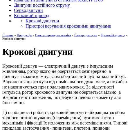
Двигуни постійного струму
Серводвигуни
Кроковий привод
Крокові двигуни
Пристрої керування кроковими двигунами
Головна
»
Продукція
»
Електроприводна техніка
»
Електродвигуни
»
Кроковий привод
»
Крокові двигуни
Крокові двигуни
Кроковий двигун — електричний двигун з імпульсним
живленням, ротор якого не обертається безперервно, а
виконує з кожним імпульсом обертальний рух на заданий кут.
Відхилення цього кута від номінального дуже мале, а похибка
не накопичується при подальших кроках. За відсутності
імпульсів ротор крокового двигуна не обертається вільно, а
зберігає своє положення, потребуючи певного моменту для
його зміни.
Ці особливості роблять кроковий двигун найкращим засобом
точного позиціонування (переміщення) рухомих частин
механізмів і фіксації їх положення між переміщеннями. Типові
приклади застосування - принтери, плотери, приводи