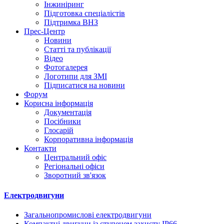
Інжиніринг
Підготовка спеціалістів
Підтримка ВНЗ
Прес-Центр
Новини
Статті та публікації
Відео
Фотогалерея
Логотипи для ЗМІ
Підписатися на новини
Форум
Корисна інформація
Документація
Посібники
Глосарій
Корпоративна інформація
Контакти
Центральний офіс
Регіональні офіси
Зворотний зв'язок
Електродвигуни
Загальнопромислові електродвигуни
Компактні двигуни із ступенем захисту IP66