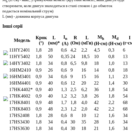
h
створювати, коли двигун знаходиться в стані спокою і до обмоток
подається номінальний струм)
L (мм) - довжина корпуса двигуна
Інші серії
I
M
M
Крок
L
R
L
I
n
h
d
Модель
(°)
(мм)*
(Ом)
(мГн)
(г·с
(A)
(Н·см)
(Н·см)
11HY2401
1,8
28
0,6
4,2
2,2
4,5
0,3
6
11HY5402
1,8
50
0,35
24
18,5
10
0,8
13
14HY3402
1,8
34
0,8
6,5
9,8
18
1,0
13
16HM2410
0,9
26
0,6
9
16
14
0,8
18
16HM3401
0,9
34
0,6
9
15
16
1,1
23
16HM4401
0,9
40
0,6
12
20
22
1,4
30
17HK4402*
0,9
40
1,3
2,5
6,2
36
1,8
54
17HK4602
0,9
40
1,2
3,2
3,8
26
1,8
54
17HK8401
0,9
48
1,7
1,8
4,0
42
2,2
68
17HK8403
0,9
48
2,3
1,2
2,0
42
2,2
68
17HS2408
1,8
28
0,6
8
10
12
1,6
34
17HS3430
1,8
34
0,4
30
35
28
1,6
34
17HS3630
1,8
34
0,4
30
18
21
1,6
34