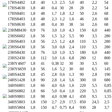
17HS4402
1,8
40
1,3
2,5
5,0
40
2,2
54
17HS4630
1,8
40
0,4
30
28
28
2,2
54
17HS8401
1,8
48
1,7
1,8
3,2
50
2,6
68
17HS8403
1,8
48
2,3
1,2
1,6
46
2,6
68
17HS8630
1,8
48
0,4
30
38
34
2,6
68
23HM8430
0,9
76
3,0
1,0
4,3
150
6,0
440
23HS6602
1,8
56
1,5
3,2
5,5
90
3,5
280
23HS6403
1,8
56
2,5
1,2
4,8
110
3,5
280
23HS6430
1,8
56
3,0
0,8
2,4
110
3,5
280
23HS8430
1,8
76
3,0
1,0
3,5
180
6,0
440
23HS2430
1,8
112
3,0
1,6
6,8
280
12
800
23HY4607
1,8
41
0,38
32
30
30
3,5
60
23HY6659
1,8
56
1,6
5,2
30
60
6,5
145
24HS4428
1,8
45
2,8
0,6
1,3
90
2,8
190
24HS1428
1,8
90
2,8
1,4
5,6
300
10
680
34HS6801
1,8
66
4,0
0,6
1,6
220
5,5
0,85
34HS6802
1,8
66
5,0
0,4
1,0
220
5,5
0,85
34HS9801
1,8
98
4,0
0,98
4,1
450
9,5
1,55
34HS5803
1,8
150
2,7
2,9
17,5
850
24,5
2,5
34HS5804
1,8
150
4,7
0,75
8,4
930
28
3,7