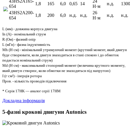
43HS2A165-
24
1,8
165
6,0
0,65
14
н.д.
130
654
Н·м
43HS2A200-
26
1,8
200
6,0
н.д.
н.д.
н.д.
н.д.
654
Н·м
L (мм) - довжина корпуса двигуна
In (A) - номінальний струм
R (Ом) - фазний опір
L (мГн) - фазна індуктивність
Mh (Н·см) - мінімальний утримуючий момент (крутний момент, який двигун
буде створювати, коли двигун знаходиться в стані спокою і до обмоток
подається номінальний струм)
Md (Н·см) - максимальний стопорний момент (величина крутного моменту,
який двигун створює, коли обмотки не знаходяться під напругою)
I (г·см²) - інерція ротора
Пров. - кількість проводів підключення
* Серія 17HK — аналог серії 17HM
Докладна інформація
5-фазні крокові двигуни Autonics