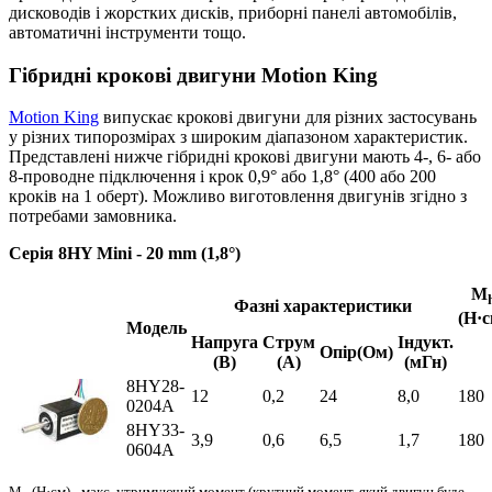
дисководів і жорстких дисків, приборні панелі автомобілів,
автоматичні інструменти тощо.
Гібридні крокові двигуни Motion King
Motion King
випускає крокові двигуни для різних застосувань
у різних типорозмірах з широким діапазоном характеристик.
Представлені нижче гібридні крокові двигуни мають 4-, 6- або
8-проводне підключення і крок 0,9° або 1,8° (400 або 200
кроків на 1 оберт). Можливо виготовлення двигунів згідно з
потребами замовника.
Cерія 8HY Mini - 20 mm (1,8°)
M
Фазні характеристики
(Н·с
Модель
Напруга
Струм
Індукт.
Опір(Ом)
(В)
(А)
(мГн)
8HY28-
12
0,2
24
8,0
180
0204A
8HY33-
3,9
0,6
6,5
1,7
180
0604A
M
(Н·см) - макс, утримуючий момент (крутний момент, який двигун буде