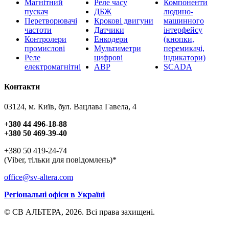
Магнітний
Реле часу
Компоненти
пускач
ДБЖ
людино-
Перетворювачі
Крокові двигуни
машинного
частоти
Датчики
інтерфейсу
Контролери
Енкодери
(кнопки,
промислові
Мультиметри
перемикачі,
Реле
цифрові
індикатори)
електромагнітні
АВР
SCADA
Контакти
03124, м. Київ, бул. Вацлава Гавела, 4
+380 44 496-18-88
+380 50 469-39-40
+380 50 419-24-74
(Viber, тільки для повідомлень)*
office@sv-altera.com
Регіональні офіси в Україні
© СВ АЛЬТЕРА, 2026. Всі права захищені.