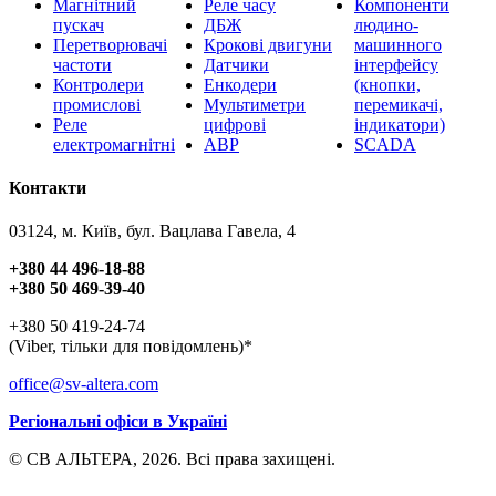
Магнітний
Реле часу
Компоненти
пускач
ДБЖ
людино-
Перетворювачі
Крокові двигуни
машинного
частоти
Датчики
інтерфейсу
Контролери
Енкодери
(кнопки,
промислові
Мультиметри
перемикачі,
Реле
цифрові
індикатори)
електромагнітні
АВР
SCADA
Контакти
03124, м. Київ, бул. Вацлава Гавела, 4
+380 44 496-18-88
+380 50 469-39-40
+380 50 419-24-74
(Viber, тільки для повідомлень)*
office@sv-altera.com
Регіональні офіси в Україні
© СВ АЛЬТЕРА, 2026. Всі права захищені.