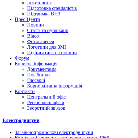
Інжиніринг
Підготовка спеціалістів
Підтримка ВНЗ
Прес-Центр
Новини
Статті та публікації
Відео
Фотогалерея
Логотипи для ЗМІ
Підписатися на новини
Форум
Корисна інформація
Документація
Посібники
Глосарій
Корпоративна інформація
Контакти
Центральний офіс
Регіональні офіси
Зворотний зв'язок
Електродвигуни
Загальнопромислові електродвигуни
Компактні двигуни із ступенем захисту IP66