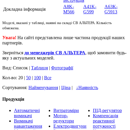
Інструкція
A8K-
A41K-
A63K-
Докладна інформація
M566
G599
G5913
Моделі, вказані у таблиці, наявні на складі СВ АЛЬТЕРА. Кількість
обмежена.
Увага!
На сайті представлена лише частина продукції наших
партнерів.
Зверніться
до менеджерів СВ АЛЬТЕРА
, щоб замовити будь-
яку з актуальних моделей.
Вид: Список |
Таблиця
|
Фотографії
Кол-во: 20 |
50
|
100
|
Все
Сортування:
Найменування
|
Ціна
|
↓
Наявність
Продукція
Автоматичні
Витратоміри
ПІД-регулятор
вимикачі
Мотор-
Компенсація
Вимикачі
редуктори
реактивної
навантаження
Електродвигуни
потужності