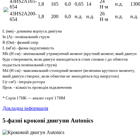
43HS2A165-
24
1,8
165
6,0
0,65
14
н.д.
130
654
Н·м
43HS2A200-
26
1,8
200
6,0
н.д.
н.д.
н.д.
н.д.
654
Н·м
L (мм) - довжина корпуса двигуна
In (A) - номінальний струм
R (Ом) - фазний опір
L (мГн) - фазна індуктивність
Mh (Н·см) - мінімальний утримуючий момент (крутний момент, який двигун
буде створювати, коли двигун знаходиться в стані спокою і до обмоток
подається номінальний струм)
Md (Н·см) - максимальний стопорний момент (величина крутного моменту,
який двигун створює, коли обмотки не знаходяться під напругою)
I (г·см²) - інерція ротора
Пров. - кількість проводів підключення
* Серія 17HK — аналог серії 17HM
Докладна інформація
5-фазні крокові двигуни Autonics