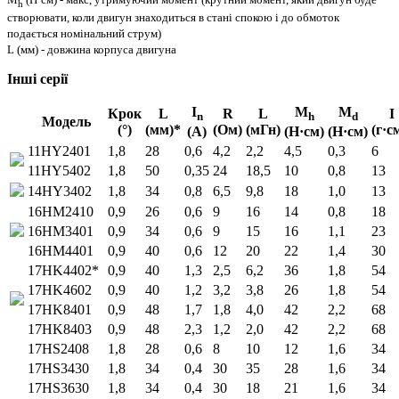
h
створювати, коли двигун знаходиться в стані спокою і до обмоток
подається номінальний струм)
L (мм) - довжина корпуса двигуна
Інші серії
I
M
M
Крок
L
R
L
I
n
h
d
Модель
(°)
(мм)*
(Ом)
(мГн)
(г·с
(A)
(Н·см)
(Н·см)
11HY2401
1,8
28
0,6
4,2
2,2
4,5
0,3
6
11HY5402
1,8
50
0,35
24
18,5
10
0,8
13
14HY3402
1,8
34
0,8
6,5
9,8
18
1,0
13
16HM2410
0,9
26
0,6
9
16
14
0,8
18
16HM3401
0,9
34
0,6
9
15
16
1,1
23
16HM4401
0,9
40
0,6
12
20
22
1,4
30
17HK4402*
0,9
40
1,3
2,5
6,2
36
1,8
54
17HK4602
0,9
40
1,2
3,2
3,8
26
1,8
54
17HK8401
0,9
48
1,7
1,8
4,0
42
2,2
68
17HK8403
0,9
48
2,3
1,2
2,0
42
2,2
68
17HS2408
1,8
28
0,6
8
10
12
1,6
34
17HS3430
1,8
34
0,4
30
35
28
1,6
34
17HS3630
1,8
34
0,4
30
18
21
1,6
34