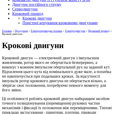
Двигуни постійного струму
Серводвигуни
Кроковий привод
Крокові двигуни
Пристрої керування кроковими двигунами
Головна
»
Продукція
»
Електроприводна техніка
»
Електродвигуни
»
Кроковий привод
»
Крокові двигуни
Крокові двигуни
Кроковий двигун — електричний двигун з імпульсним
живленням, ротор якого не обертається безперервно, а
виконує з кожним імпульсом обертальний рух на заданий кут.
Відхилення цього кута від номінального дуже мале, а похибка
не накопичується при подальших кроках. За відсутності
імпульсів ротор крокового двигуна не обертається вільно, а
зберігає своє положення, потребуючи певного моменту для
його зміни.
Ці особливості роблять кроковий двигун найкращим засобом
точного позиціонування (переміщення) рухомих частин
механізмів і фіксації їх положення між переміщеннями. Типові
приклади застосування - принтери, плотери, приводи