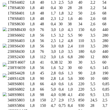
17HS4402
1,8
40
1,3
2,5
5,0
40
2,2
54
17HS4630
1,8
40
0,4
30
28
28
2,2
54
17HS8401
1,8
48
1,7
1,8
3,2
50
2,6
68
17HS8403
1,8
48
2,3
1,2
1,6
46
2,6
68
17HS8630
1,8
48
0,4
30
38
34
2,6
68
23HM8430
0,9
76
3,0
1,0
4,3
150
6,0
440
23HS6602
1,8
56
1,5
3,2
5,5
90
3,5
280
23HS6403
1,8
56
2,5
1,2
4,8
110
3,5
280
23HS6430
1,8
56
3,0
0,8
2,4
110
3,5
280
23HS8430
1,8
76
3,0
1,0
3,5
180
6,0
440
23HS2430
1,8
112
3,0
1,6
6,8
280
12
800
23HY4607
1,8
41
0,38
32
30
30
3,5
60
23HY6659
1,8
56
1,6
5,2
30
60
6,5
145
24HS4428
1,8
45
2,8
0,6
1,3
90
2,8
190
24HS1428
1,8
90
2,8
1,4
5,6
300
10
680
34HS6801
1,8
66
4,0
0,6
1,6
220
5,5
0,85
34HS6802
1,8
66
5,0
0,4
1,0
220
5,5
0,85
34HS9801
1,8
98
4,0
0,98
4,1
450
9,5
1,55
34HS5803
1,8
150
2,7
2,9
17,5
850
24,5
2,5
34HS5804
1,8
150
4,7
0,75
8,4
930
28
3,7