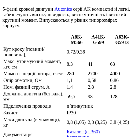
5-фазні крокові двигуни
Autonics
серії AK компактні й легкі,
забезпечують високу швидкість, високу точність і високий
крутний момент. Випускаються у різних типорозмірах
корпусу.
A8K-
A41K-
A63K-
M566
G599
G5913
Кут кроку [повний/
0,72/0,36
половина], °
Макс. утримуючий момент,
8,3
41
63
кгс·см
Момент інерції ротора, г·см²
280
2700
4000
Опір обмотки, Ом
1,1
0,58
0,86
Ном. фазний струм, А
1,4
2,8
2,8
Довжина двигуна (без вала),
59,5
98
128
мм
Підключення проводів
п’ятикутник
Захист
IP30
Маса двигуна (в упаковці),
0,8 (1,05)
2,8 (3,25)
3,8 (4,25)
кг
Каталог (с. 360)
Документація