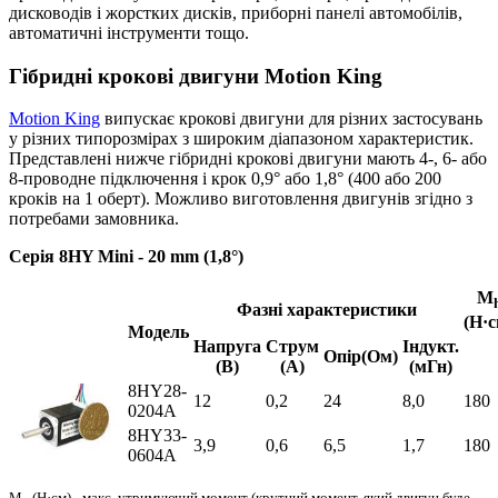
дисководів і жорстких дисків, приборні панелі автомобілів,
автоматичні інструменти тощо.
Гібридні крокові двигуни Motion King
Motion King
випускає крокові двигуни для різних застосувань
у різних типорозмірах з широким діапазоном характеристик.
Представлені нижче гібридні крокові двигуни мають 4-, 6- або
8-проводне підключення і крок 0,9° або 1,8° (400 або 200
кроків на 1 оберт). Можливо виготовлення двигунів згідно з
потребами замовника.
Cерія 8HY Mini - 20 mm (1,8°)
M
Фазні характеристики
(Н·с
Модель
Напруга
Струм
Індукт.
Опір(Ом)
(В)
(А)
(мГн)
8HY28-
12
0,2
24
8,0
180
0204A
8HY33-
3,9
0,6
6,5
1,7
180
0604A
M
(Н·см) - макс, утримуючий момент (крутний момент, який двигун буде