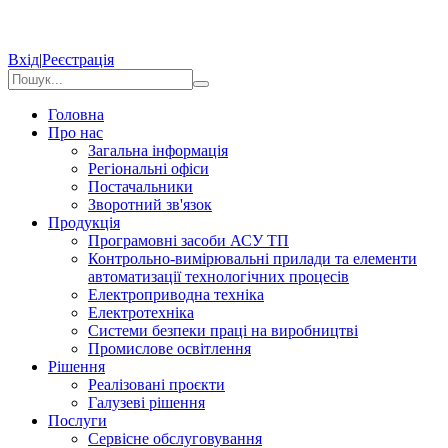
Вхід
|
Реєстрація
Головна
Про нас
Загальна інформація
Регіональні офіси
Постачальники
Зворотний зв'язок
Продукція
Програмовні засоби АСУ ТП
Контрольно-вимірювальні прилади та елементи
автоматизації технологічних процесів
Електроприводна техніка
Електротехніка
Системи безпеки праці на виробництві
Промислове освітлення
Рішення
Реалізовані проєкти
Галузеві рішення
Послуги
Сервісне обслуговування