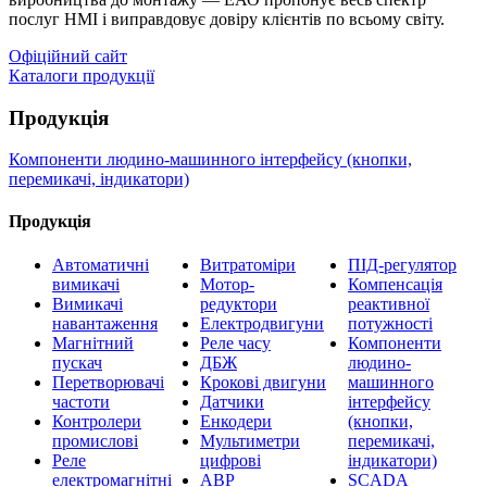
послуг HMI і виправдовує довіру клієнтів по всьому світу.
Офіційний сайт
Каталоги продукції
Продукція
Компоненти людино-машинного інтерфейсу (кнопки,
перемикачі, індикатори)
Продукція
Автоматичні
Витратоміри
ПІД-регулятор
вимикачі
Мотор-
Компенсація
Вимикачі
редуктори
реактивної
навантаження
Електродвигуни
потужності
Магнітний
Реле часу
Компоненти
пускач
ДБЖ
людино-
Перетворювачі
Крокові двигуни
машинного
частоти
Датчики
інтерфейсу
Контролери
Енкодери
(кнопки,
промислові
Мультиметри
перемикачі,
Реле
цифрові
індикатори)
електромагнітні
АВР
SCADA