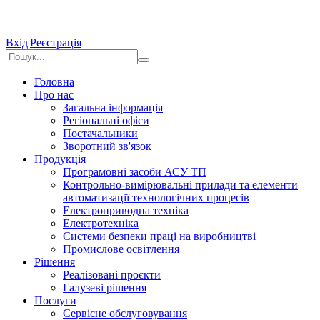
Вхід
|
Реєстрація
Головна
Про нас
Загальна інформація
Регіональні офіси
Постачальники
Зворотний зв'язок
Продукція
Програмовні засоби АСУ ТП
Контрольно-вимірювальні прилади та елементи
автоматизації технологічних процесів
Електроприводна техніка
Електротехніка
Системи безпеки праці на виробництві
Промислове освітлення
Рішення
Реалізовані проєкти
Галузеві рішення
Послуги
Сервісне обслуговування