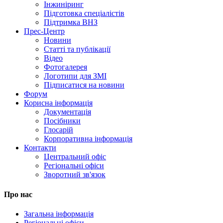
Інжиніринг
Підготовка спеціалістів
Підтримка ВНЗ
Прес-Центр
Новини
Статті та публікації
Відео
Фотогалерея
Логотипи для ЗМІ
Підписатися на новини
Форум
Корисна інформація
Документація
Посібники
Глосарій
Корпоративна інформація
Контакти
Центральний офіс
Регіональні офіси
Зворотний зв'язок
Про нас
Загальна інформація
Регіональні офіси