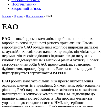
Постачальники
Зворотний зв'язок
Головна
»
Про нас
»
Постачальники
» EAO
EAO
EAO
— швейцарська компанія, виробник настановних
виробів високої надійності різного призначення. Гамма
виробленого ЄАО обладнання охоплює широкий діапазон
комутаційних і світлосигнальних приладів: від мініатюрних
перемикачів та світлодіодних індикаторів до потужних
кнопок з підсвічуванням з високим рівнем захисту. Області
застосування виробів ЄАО: промисловість, транспорт,
будівництво, приладобудування. Висока якість продукції
підтверджується сертифікатом ISO9001.
EAO робить набагато більше, ніж просто виготовлення
окремих елементів управління. Як компанія, орієнтована на
рішення, ЕАО надає можливість технічного та механічного
налаштування існуючих компонентів HMI відповідно до
індивідуальних потреб клієнтів. Від простих елементів
управління до складних систем HMI, від серійного
виробництва до монтажу — ЕАО пропонує весь спектр