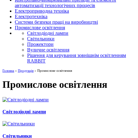
автоматизації технологічних процесів
Електроприводна техніка
Електротехніка
Системи безпеки праці на виробництві
Промислове освітлення
Світлодіодні лампи
Світильники
Прожектори
Вуличне освітлення
Рішення для керування зовнішнім освітленням
RABBIT
Головна
»
Продукція
» Промислове освітлення
Промислове освітлення
Світлодіодні лампи
Світильники