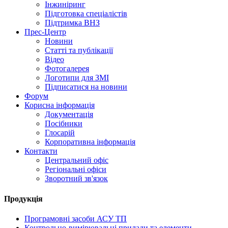
Інжиніринг
Підготовка спеціалістів
Підтримка ВНЗ
Прес-Центр
Новини
Статті та публікації
Відео
Фотогалерея
Логотипи для ЗМІ
Підписатися на новини
Форум
Корисна інформація
Документація
Посібники
Глосарій
Корпоративна інформація
Контакти
Центральний офіс
Регіональні офіси
Зворотний зв'язок
Продукція
Програмовні засоби АСУ ТП
Контрольно-вимірювальні прилади та елементи