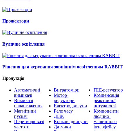
Прожектори
Вуличне освітлення
Рішення для керування зовнішнім освітленням RABBIT
Продукція
Автоматичні
Витратоміри
ПІД-регулятор
вимикачі
Мотор-
Компенсація
Вимикачі
редуктори
реактивної
навантаження
Електродвигуни
потужності
Магнітний
Реле часу
Компоненти
пускач
ДБЖ
людино-
Перетворювачі
Крокові двигуни
машинного
частоти
Датчики
інтерфейсу