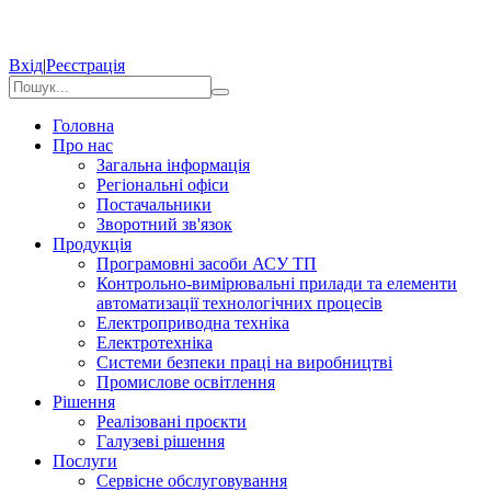
Вхід
|
Реєстрація
Головна
Про нас
Загальна інформація
Регіональні офіси
Постачальники
Зворотний зв'язок
Продукція
Програмовні засоби АСУ ТП
Контрольно-вимірювальні прилади та елементи
автоматизації технологічних процесів
Електроприводна техніка
Електротехніка
Системи безпеки праці на виробництві
Промислове освітлення
Рішення
Реалізовані проєкти
Галузеві рішення
Послуги
Сервісне обслуговування