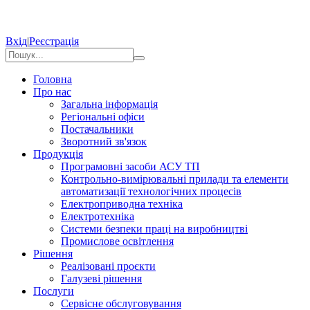
Вхід
|
Реєстрація
Головна
Про нас
Загальна інформація
Регіональні офіси
Постачальники
Зворотний зв'язок
Продукція
Програмовні засоби АСУ ТП
Контрольно-вимірювальні прилади та елементи
автоматизації технологічних процесів
Електроприводна техніка
Електротехніка
Системи безпеки праці на виробництві
Промислове освітлення
Рішення
Реалізовані проєкти
Галузеві рішення
Послуги
Сервісне обслуговування