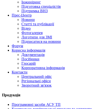
Інжиніринг
Підготовка спеціалістів
Підтримка ВНЗ
Прес-Центр
Новини
Статті та публікації
Відео
Фотогалерея
Логотипи для ЗМІ
Підписатися на новини
Форум
Корисна інформація
Документація
Посібники
Глосарій
Корпоративна інформація
Контакти
Центральний офіс
Регіональні офіси
Зворотний зв'язок
Продукція
Програмовні засоби АСУ ТП
Контрольно-вимірювальні прилади та елементи