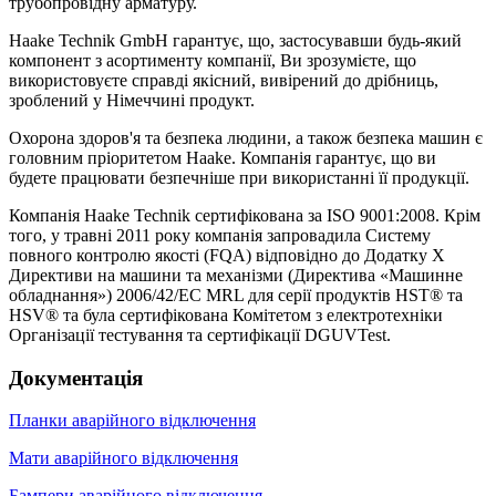
трубопровідну арматуру.
Haake Technik GmbH гарантує, що, застосувавши будь-який
компонент з асортименту компанії, Ви зрозумієте, що
використовуєте справді якісний, вивірений до дрібниць,
зроблений у Німеччині продукт.
Охорона здоров'я та безпека людини, а також безпека машин є
головним пріоритетом Haake. Компанія гарантує, що ви
будете працювати безпечніше при використанні її продукції.
Компанія Haake Technik сертифікована за ISO 9001:2008. Крім
того, у травні 2011 року компанія запровадила Систему
повного контролю якості (FQA) відповідно до Додатку X
Директиви на машини та механізми (Директива «Машинне
обладнання») 2006/42/EC MRL для серії продуктів HST® та
HSV® та була сертифікована Комітетом з електротехніки
Організації тестування та сертифікації DGUVTest.
Документація
Планки аварійного відключення
Мати аварійного відключення
Бампери аварійного відключення