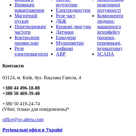
Вимикачі
редуктори
реактивної
навантаження
Електродвигуни
потужності
Магнітний
Реле часу
Компоненти
пускач
ДБЖ
людино-
Перетворювачі
Крокові двигуни
машинного
частоти
Датчики
інтерфейсу
Контролери
Енкодери
(кнопки,
промислові
Мультиметри
перемикачі,
Реле
цифрові
індикатори)
електромагнітні
АВР
SCADA
Контакти
03124, м. Київ, бул. Вацлава Гавела, 4
+380 44 496-18-88
+380 50 469-39-40
+380 50 419-24-74
(Viber, тільки для повідомлень)*
office@sv-altera.com
Регіональні офіси в Україні