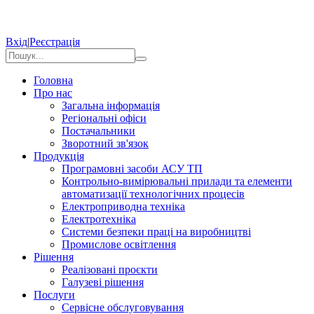
Вхід
|
Реєстрація
Головна
Про нас
Загальна інформація
Регіональні офіси
Постачальники
Зворотний зв'язок
Продукція
Програмовні засоби АСУ ТП
Контрольно-вимірювальні прилади та елементи
автоматизації технологічних процесів
Електроприводна техніка
Електротехніка
Системи безпеки праці на виробництві
Промислове освітлення
Рішення
Реалізовані проєкти
Галузеві рішення
Послуги
Сервісне обслуговування