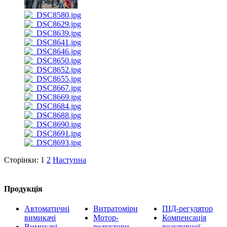
Сторінки:
1
2
Наступна
Продукція
Автоматичні
Витратоміри
ПІД-регулятор
вимикачі
Мотор-
Компенсація
Вимикачі
редуктори
реактивної