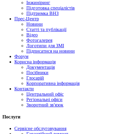
Інжиніринг
Підготовка спеціалістів
Підтримка ВНЗ
Прес-Центр
Новини
Статті та публікації
Відео
Фотогалерея
Логотипи для ЗМІ
Підписатися на новини
Форум
Корисна інформація
Документація
Посібники
Глосарій
Корпоративна інформація
Контакти
Центральний офіс
Регіональні офіси
Зворотний зв'язок
Послуги
Сервісне обслуговування
Гарантійний ремонт