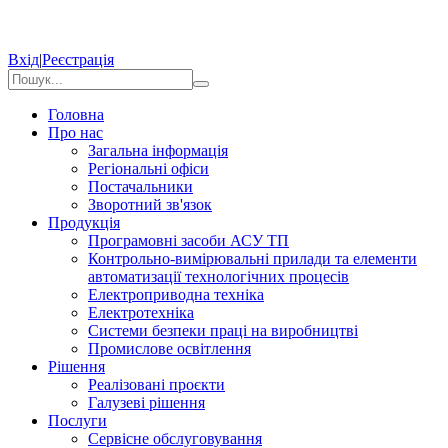
Вхід
|
Реєстрація
Головна
Про нас
Загальна інформація
Регіональні офіси
Постачальники
Зворотний зв'язок
Продукція
Програмовні засоби АСУ ТП
Контрольно-вимірювальні прилади та елементи
автоматизації технологічних процесів
Електроприводна техніка
Електротехніка
Системи безпеки праці на виробництві
Промислове освітлення
Рішення
Реалізовані проєкти
Галузеві рішення
Послуги
Сервісне обслуговування