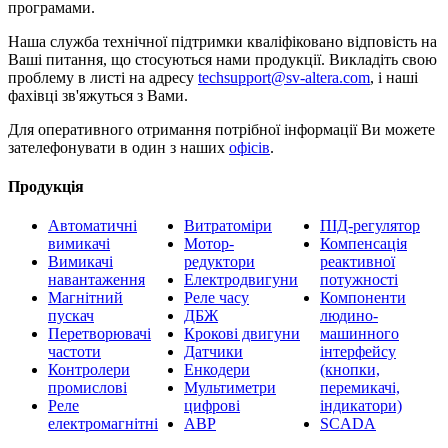
програмами.
Наша служба технічної підтримки кваліфіковано відповість на
Ваші питання, що стосуються нами продукції. Викладіть свою
проблему в листі на адресу
techsupport@sv-altera.com
, і наші
фахівці зв'яжуться з Вами.
Для оперативного отримання потрібної інформації Ви можете
зателефонувати в один з наших
офісів
.
Продукція
Автоматичні
Витратоміри
ПІД-регулятор
вимикачі
Мотор-
Компенсація
Вимикачі
редуктори
реактивної
навантаження
Електродвигуни
потужності
Магнітний
Реле часу
Компоненти
пускач
ДБЖ
людино-
Перетворювачі
Крокові двигуни
машинного
частоти
Датчики
інтерфейсу
Контролери
Енкодери
(кнопки,
промислові
Мультиметри
перемикачі,
Реле
цифрові
індикатори)
електромагнітні
АВР
SCADA