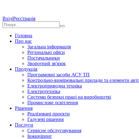
Вхід
|
Реєстрація
Головна
Про нас
Загальна інформація
Регіональні офіси
Постачальники
Зворотний зв'язок
Продукція
Програмовні засоби АСУ ТП
Контрольно-вимірювальні прилади та елементи авто
Електроприводна техніка
Електротехніка
Системи безпеки праці на виробництві
Промислове освітлення
Рішення
Реалізовані проєкти
Галузеві рішення
Послуги
Сервісне обслуговування
Інжиніринг