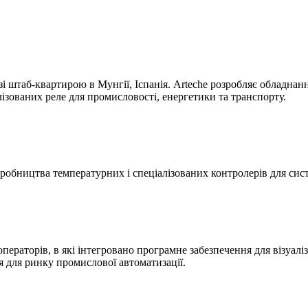
зі штаб-квартирою в Мунгії, Іспанія. Arteche розробляє обладна
ізованих реле для промисловості, енергетики та транспорту.
виробництва температурних і спеціалізованих контролерів для си
аторів, в які інтегровано програмне забезпечення для візуаліза
 для ринку промислової автоматизації.