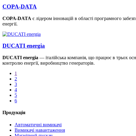
COPA-DATA
COPA-DATA
є лідером інновацій в області програмного забе
енергії.
DUCATI energia
DUCATI energia
— італійська компанія, що працює в трьох ос
контролю енергії, виробництво генераторів.
1
2
3
4
5
6
Продукція
Автоматичні вимикачі
Вимикачі навантаження
Магнітний пускач