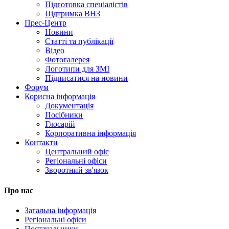
Підготовка спеціалістів
Підтримка ВНЗ
Прес-Центр
Новини
Статті та публікації
Відео
Фотогалерея
Логотипи для ЗМІ
Підписатися на новини
Форум
Корисна інформація
Документація
Посібники
Глосарій
Корпоративна інформація
Контакти
Центральний офіс
Регіональні офіси
Зворотний зв'язок
Про нас
Загальна інформація
Регіональні офіси
Постачальники