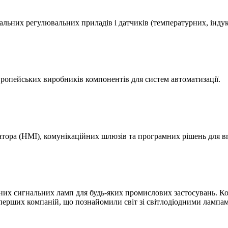
льних регулювальних приладів і датчиків (температурних, індукт
вропейських виробників компонентів для систем автоматизації.
атора (HMI), комунікаційних шлюзів та програмних рішень для вп
их сигнальних ламп для будь-яких промислових застосувань. Ком
 перших компаній, що познайомили світ зі світлодіодними лампа