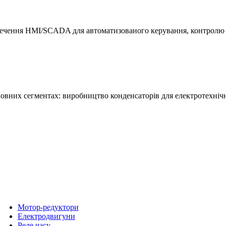
зпечення HMI/SCADA для автоматизованого керування, контролю т
новних сегментах: виробництво конденсаторів для електротехніч
Мотор-редуктори
Електродвигуни
Реле часу