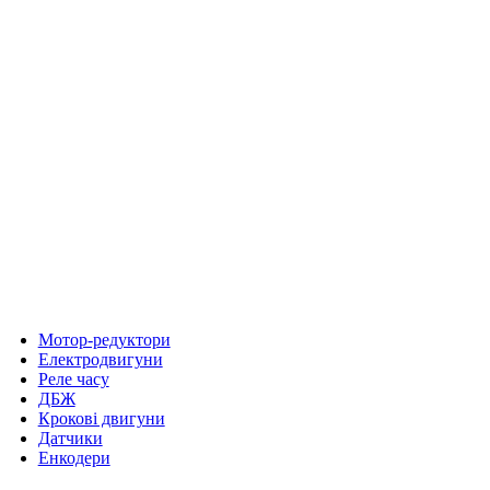
Мотор-редуктори
Електродвигуни
Реле часу
ДБЖ
Крокові двигуни
Датчики
Енкодери