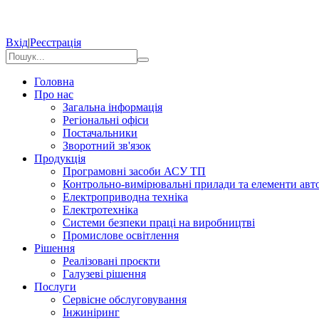
Вхід
|
Реєстрація
Головна
Про нас
Загальна інформація
Регіональні офіси
Постачальники
Зворотний зв'язок
Продукція
Програмовні засоби АСУ ТП
Контрольно-вимірювальні прилади та елементи авто
Електроприводна техніка
Електротехніка
Системи безпеки праці на виробництві
Промислове освітлення
Рішення
Реалізовані проєкти
Галузеві рішення
Послуги
Сервісне обслуговування
Інжиніринг