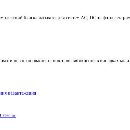
комплексний блискавкозахист для систем AC, DC та фотоелектри
атичні спрацювання та повторне ввімкнення в випадках коли б