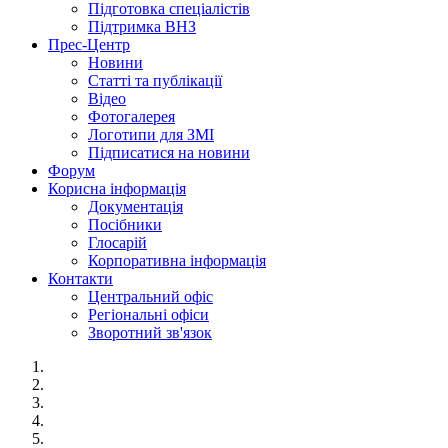
Підготовка спеціалістів
Підтримка ВНЗ
Прес-Центр
Новини
Статті та публікації
Відео
Фотогалерея
Логотипи для ЗМІ
Підписатися на новини
Форум
Корисна інформація
Документація
Посібники
Глосарій
Корпоративна інформація
Контакти
Центральний офіс
Регіональні офіси
Зворотний зв'язок