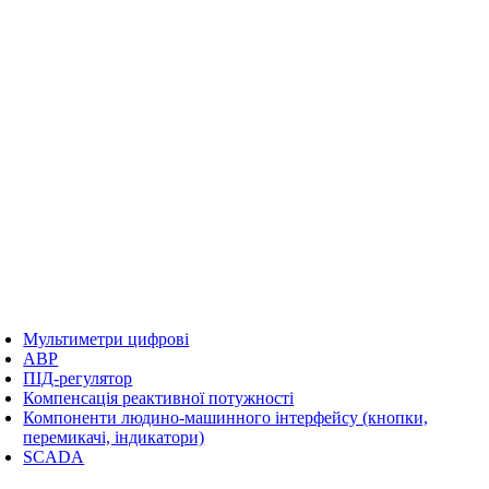
Мультиметри цифрові
АВР
ПІД-регулятор
Компенсація реактивної потужності
Компоненти людино-машинного інтерфейсу (кнопки,
перемикачі, індикатори)
SCADA