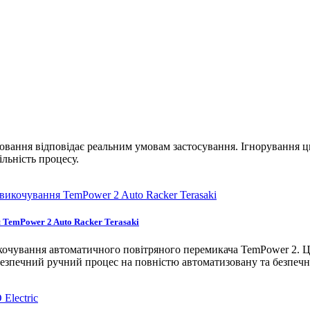
вання відповідає реальним умовам застосування. Ігнорування ць
ільність процесу.
 TemPower 2 Auto Racker Terasaki
кочування автоматичного повітряного перемикача TemPower 2. Ц
зпечний ручний процес на повністю автоматизовану та безпечн