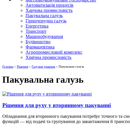
Автоматизація процесів
Харчова промисловість
Пакувальна галузь
Гірничорудна галузь
Енергетика
Транспорт
Машинобудування
Будівництво
Фармацевтика
Агропромисловий комплекс
Хімічна промисловість
Головна
»
Рішення
»
Галузеві рішення
» Пакувальна галузь
Пакувальна галузь
Рішення для руху у вторинному пакуванні
Обладнання для вторинного пакування потребує точного та син
функцій — від подачі та групування до завантаження й трансп