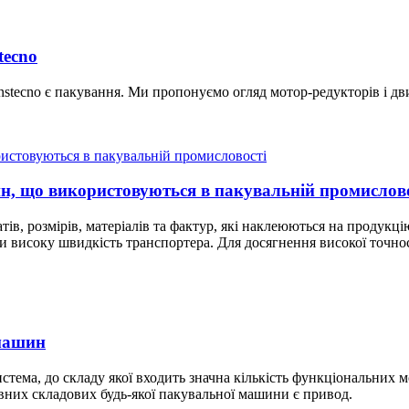
tecno
nstecno є пакування. Ми пропонуємо огляд мотор-редукторів і дв
н, що використовуються в пакувальній промислов
ів, розмірів, матеріалів та фактур, які наклеюються на продукц
 високу швидкість транспортера. Для досягнення високої точност
 машин
ема, до складу якої входить значна кількість функціональних мо
овних складових будь-якої пакувальної машини є привод.