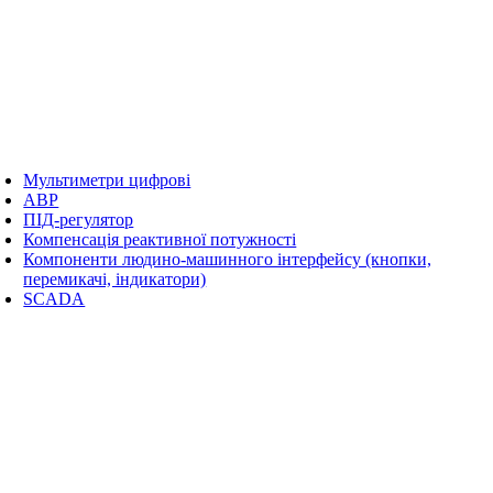
Мультиметри цифрові
АВР
ПІД-регулятор
Компенсація реактивної потужності
Компоненти людино-машинного інтерфейсу (кнопки,
перемикачі, індикатори)
SCADA