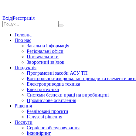
Вхід
|
Реєстрація
Головна
Про нас
Загальна інформація
Регіональні офіси
Постачальники
Зворотний зв'язок
Продукція
Програмовні засоби АСУ ТП
Контрольно-вимірювальні прилади та елементи авто
Електроприводна техніка
Електротехніка
Системи безпеки праці на виробництві
Промислове освітлення
Рішення
Реалізовані проєкти
Галузеві рішення
Послуги
Сервісне обслуговування
Інжиніринг