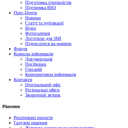
Підготовка спеціалістів
Підтримка ВНЗ
Прес-Центр
Новини
Статті та публікації
Відео
Фотогалерея
Логотипи для ЗМІ
Підписатися на новини
Форум
Корисна інформація
Документація
Посібники
Глосарій
Корпоративна інформація
Контакти
Центральний офіс
Регіональні офіси
Зворотний зв'язок
Рішення
Реалізовані проєкти
Галузеві рішення
Житлово-комунальне господарство