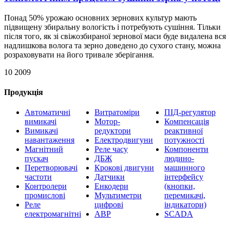
Понад 50% урожаю основних зернових культур мають
підвищену збиральну вологість і потребують сушіння. Тільки
після того, як зі свіжозбираної зернової маси буде видалена вся
надлишкова волога та зерно доведено до сухого стану, можна
розраховувати на його тривале зберігання.
10 2009
Продукція
Автоматичні
Витратоміри
ПІД-регулятор
вимикачі
Мотор-
Компенсація
Вимикачі
редуктори
реактивної
навантаження
Електродвигуни
потужності
Магнітний
Реле часу
Компоненти
пускач
ДБЖ
людино-
Перетворювачі
Крокові двигуни
машинного
частоти
Датчики
інтерфейсу
Контролери
Енкодери
(кнопки,
промислові
Мультиметри
перемикачі,
Реле
цифрові
індикатори)
електромагнітні
АВР
SCADA