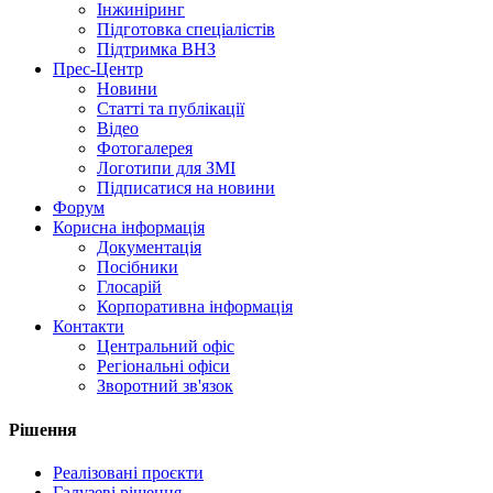
Інжиніринг
Підготовка спеціалістів
Підтримка ВНЗ
Прес-Центр
Новини
Статті та публікації
Відео
Фотогалерея
Логотипи для ЗМІ
Підписатися на новини
Форум
Корисна інформація
Документація
Посібники
Глосарій
Корпоративна інформація
Контакти
Центральний офіс
Регіональні офіси
Зворотний зв'язок
Рішення
Реалізовані проєкти
Галузеві рішення