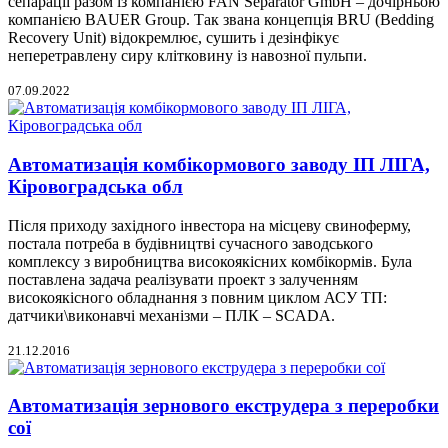
сепарації разом із компанією FAN Separator GmbH – дочірньою
компанією BAUER Group. Так звана концепція BRU (Bedding
Recovery Unit) відокремлює, сушить і дезінфікує
неперетравлену сиру клітковину із навозної пульпи.
07.09.2022
Автоматизація комбікормового заводу ІП ЛІГА,
Кіровоградська обл
Після приходу західного інвестора на місцеву свиноферму,
постала потреба в будівництві сучасного заводського
комплексу з виробництва високоякісних комбікормів. Була
поставлена задача реалізувати проект з залученням
високоякісного обладнання з повним циклом АСУ ТП:
датчики\виконавчі механізми – ПЛК – SCADA.
21.12.2016
Автоматизація зернового екструдера з переробки
сої