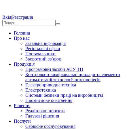
Вхід
|
Реєстрація
Головна
Про нас
Загальна інформація
Регіональні офіси
Постачальники
Зворотний зв'язок
Продукція
Програмовні засоби АСУ ТП
Контрольно-вимірювальні прилади та елементи
автоматизації технологічних процесів
Електроприводна техніка
Електротехніка
Системи безпеки праці на виробництві
Промислове освітлення
Рішення
Реалізовані проєкти
Галузеві рішення
Послуги
Сервісне обслуговування