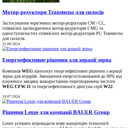
Мотор-редуктори Transtecno для силосів
Застосування черв'ячних мотор-редукторів CM / CL,
співвісніх циліндричних мотор-редукторів CMG та
одноступінчастих співвісних мотор-редукторів PU Transtecno
для силосів.
25.09.2024
Енергоефективне рішення для аерації зерна
Компанія
WEG
пропонує енергоефективне рішення з аерації
зерна для аграріїв. Зменшення енергоспоживання до 90% від
існуючого завдяки використанню перетворювача частоти
WEG CFW-11
та енергоефективного двигуна серії
W22
.
24.07.2024
Рішення Lenze для компанії BAUER Group
Lenze успішно впровадила нову концепцію технології