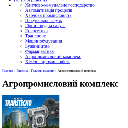
Житлово-комунальне господарство
Автоматизація процесів
Харчова промисловість
Пакувальна галузь
Гірничорудна галузь
Енергетика
Транспорт
Машинобудування
Будівництво
Фармацевтика
Агропромисловий комплекс
Хімічна промисловість
Головна
»
Рішення
»
Галузеві рішення
» Агропромисловий комплекс
Агропромисловий комплекс