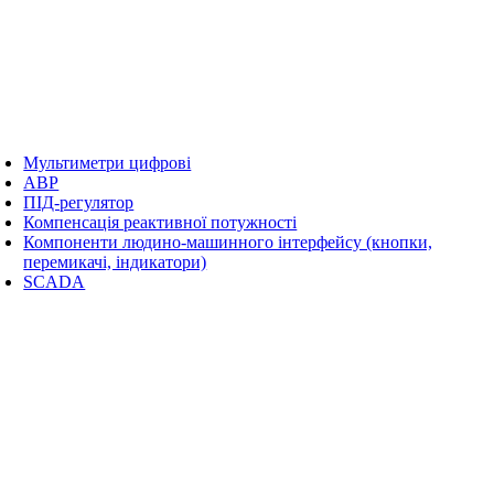
Мультиметри цифрові
АВР
ПІД-регулятор
Компенсація реактивної потужності
Компоненти людино-машинного інтерфейсу (кнопки,
перемикачі, індикатори)
SCADA