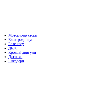
Мотор-редуктори
Електродвигуни
Реле часу
ДБЖ
Крокові двигуни
Датчики
Енкодери