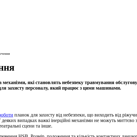
ючення
ння
механізми, які становлять небезпеку травмування обслугову
 для захисту персоналу, який працює з цими машинами.
роботи
планок для захисту від небезпеки, що виходить від ріжуч
деяких випадках важкі інерційні механізми не можуть миттєво 
театральні сцени та інше.
ючення HSB. Розмір, положення та кількість контактних ланцюгі