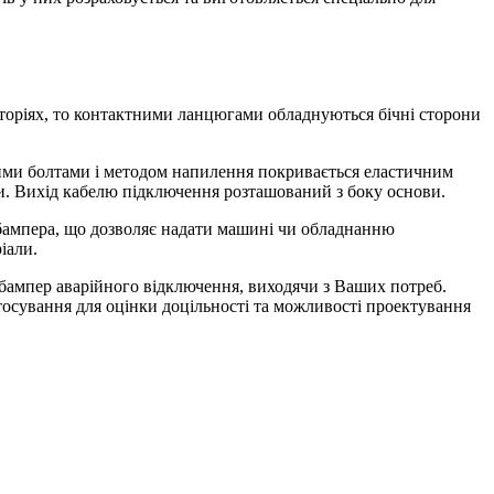
торіях, то контактними ланцюгами обладнуються бічні сторони
ними болтами і методом напилення покривається еластичним
ги. Вихід кабелю підключення розташований з боку основи.
я бампера, що дозволяє надати машині чи обладнанню
іали.
 бампер аварійного відключення, виходячи з Ваших потреб.
тосування для оцінки доцільності та можливості проектування