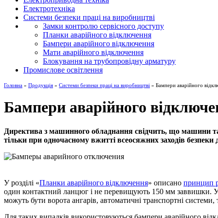
Електротехніка
Системи безпеки праці на виробництві
Замки контролю сервісного доступу
Планки аварійного відключення
Бампери аварійного відключення
Мати аварійного відключення
Блокування на трубопровідну арматуру
Промислове освітлення
Головна
»
Продукція
»
Системи безпеки праці на виробництві
» Бампери аварійного відкл
Бампери аварійного відключе
Директива з машинного обладнання свідчить, що машини та 
тільки при одночасному вжитті всеосяжних заходів безпеки
У розділі «
Планки аварійного відключення
» описано
принцип 
один контактний ланцюг і не перевищують 150 мм заввишки. У 
можуть бути ворота ангарів, автоматичні транспортні системи, 
Для таких випадків використовуються бампери аварійного відкл