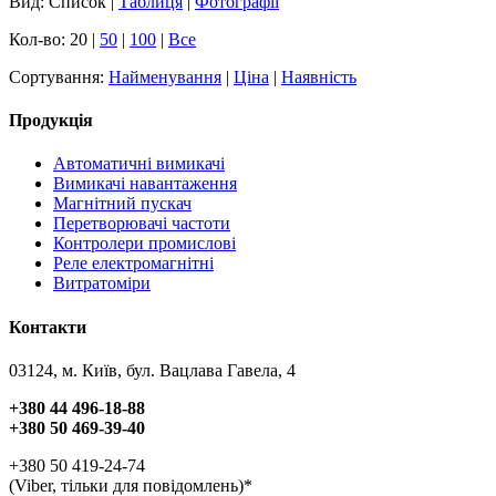
Вид: Список |
Таблиця
|
Фотографії
Кол-во: 20 |
50
|
100
|
Все
Сортування:
Найменування
|
Ціна
|
Наявність
Продукція
Автоматичні вимикачі
Вимикачі навантаження
Магнітний пускач
Перетворювачі частоти
Контролери промислові
Реле електромагнітні
Витратоміри
Контакти
03124, м. Київ, бул. Вацлава Гавела, 4
+380 44 496-18-88
+380 50 469-39-40
+380 50 419-24-74
(Viber, тільки для повідомлень)*