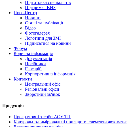
Підготовка спеціалістів
Підтримка ВНЗ
Прес-Центр
Новини
Статті та публікації
Відео
Фотогалерея
Логотипи для ЗМІ
Підписатися на новини
Форум
Корисна інформація
Документація
Посібники
Глосарій
Корпоративна інформація
Контакти
Центральний офіс
Регіональні офіси
Зворотний зв'язок
Продукція
Програмовні засоби АСУ ТП
Контрольно-вимірювальні прилади та елементи автоматиз
Електроприводна техніка