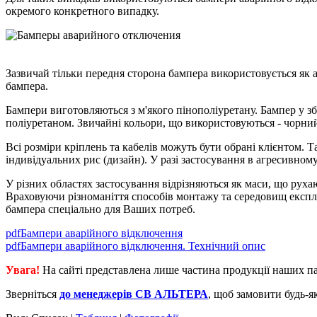
окремого конкретного випадку.
Зазвичай тільки передня сторона бампера використовується як
бампера.
Бампери виготовляються з м'якого пінополіуретану. Бампер у 
поліуретаном. Звичайні кольори, що використовуються - чорни
Всі розміри кріплень та кабелів можуть бути обрані клієнтом.
індивідуальних рис (дизайн). У разі застосування в агресивном
У різних областях застосування відрізняються як маси, що рух
Враховуючи різноманіття способів монтажу та середовищ експл
бампера спеціально для Ваших потреб.
pdf
Бампери аварійного відключення
pdf
Бампери аварійного відключення. Технічний опис
Увага!
На сайті представлена лише частина продукції наших па
Зверніться
до менеджерів СВ АЛЬТЕРА
, щоб замовити будь-я