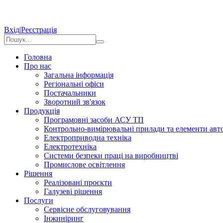
Вхід
|
Реєстрація
Головна
Про нас
Загальна інформація
Регіональні офіси
Постачальники
Зворотний зв'язок
Продукція
Програмовні засоби АСУ ТП
Контрольно-вимірювальні прилади та елементи авто
Електроприводна техніка
Електротехніка
Системи безпеки праці на виробництві
Промислове освітлення
Рішення
Реалізовані проєкти
Галузеві рішення
Послуги
Сервісне обслуговування
Інжиніринг