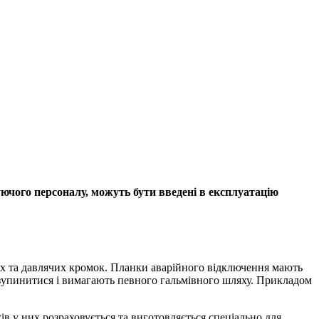
ючого персоналу, можуть бути введені в експлуатацію
их та давлячих кромок. Планки аварійного відключення мають
зупинитися і вимагають певного гальмівного шляху. Прикладом
в у них розраховується та виготовляється спеціально для