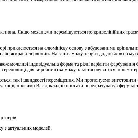
 активна. Якщо механізми переміщуються по криволінійних траєк
зборі приклеюється на алюмінієву основу з вбудованими кріпиль
й або яскраво-червоний. На запит можуть бути додані жовті сму
 Також можливі індивідуальна форма та різні варіанти фарбуванн
у середовищі для виробництва можуть застосовуватися інші матер
аються, так і швидкості переміщення. Ми пропонуємо виготовити
уатації, просимо Вас докладно описати передбачувану сферу зас
ртнерів.
ку з актуальних моделей.