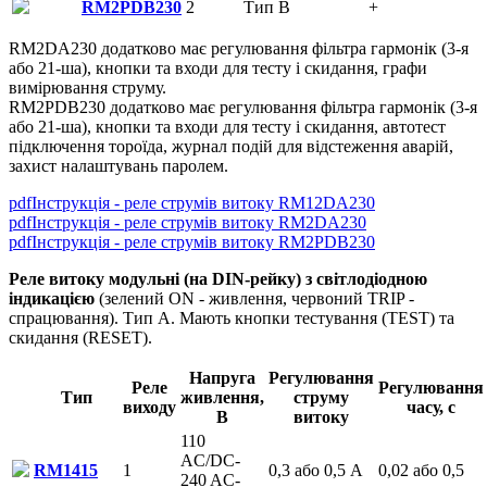
RM2PDB230
2
Тип B
+
RM2DA230 додатково має регулювання фільтра гармонік (3-я
або 21-ша), кнопки та входи для тесту і скидання, графи
вимірювання струму.
RM2PDB230 додатково має регулювання фільтра гармонік (3-я
або 21-ша), кнопки та входи для тесту і скидання, автотест
підключення тороїда, журнал подій для відстеження аварій,
захист налаштувань паролем.
pdf
Інструкція - реле струмів витоку RM12DA230
pdf
Інструкція - реле струмів витоку RM2DA230
pdf
Інструкція - реле струмів витоку RM2PDB230
Реле витоку модульні (на DIN-рейку) з світлодіодною
індикацією
(зелений ON - живлення, червоний TRIP -
спрацювання). Тип А. Мають кнопки тестування (TEST) та
скидання (RESET).
Напруга
Регулювання
Реле
Регулювання
Тип
живлення,
струму
виходу
часу, с
В
витоку
110
AC/DC-
RM1415
1
0,3 або 0,5 А
0,02 або 0,5
240 AC-