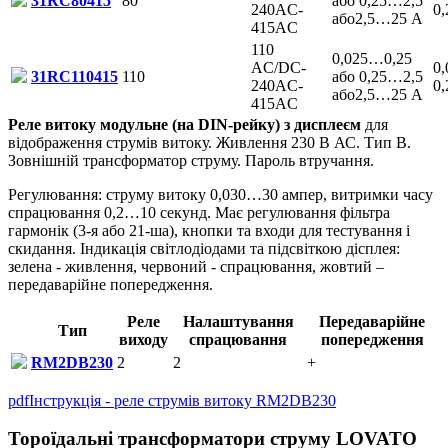
31RC80415
80
або 0,25…2,5
240AC-
0
або2,5…25 А
415AC
110
0,025…0,25
AC/DC-
0
31RC110415
110
або 0,25…2,5
240AC-
0
або2,5…25 А
415AC
Реле витоку модульне (на DIN-рейку) з дисплеєм
для
відображення струмів витоку. Живлення 230 В АС. Тип B.
Зовнішній трансформатор струму. Пароль втручання.
Регулювання: струму витоку 0,030…30 ампер, витримки часу
спрацювання 0,2…10 секунд. Має регулювання фільтра
гармонік (3-я або 21-ша), кнопки та входи для тестування і
скидання. Індикація світлодіодами та підсвіткою дісплея:
зелена - живлення, червоний - спрацювання, жовтий –
передаварійне попередження.
Реле
Налаштування
Передаварійне
Тип
виходу
спрацювання
попередження
RM2DB230
2
2
+
pdf
Інструкція - реле струмів витоку RM2DB230
Тороїдальні трансформатори струму LOVATO