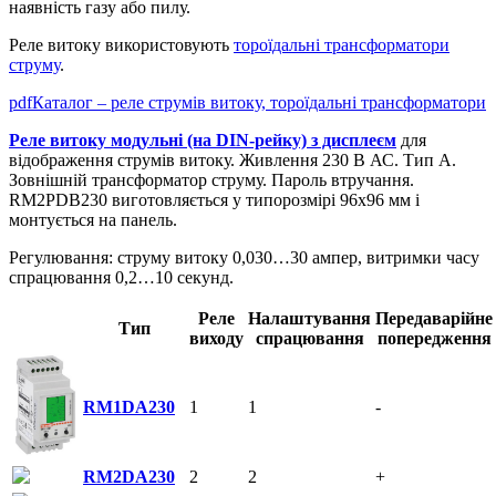
наявність газу або пилу.
Реле витоку використовують
тороїдальні трансформатори
струму
.
pdf
Каталог – реле струмів витоку, тороїдальні трансформатори
Реле витоку модульні (на DIN-рейку) з дисплеєм
для
відображення струмів витоку. Живлення 230 В АС. Тип А.
Зовнішній трансформатор струму. Пароль втручання.
RM2PDB230 виготовляється у типорозмірі 96х96 мм і
монтується на панель.
Регулювання: струму витоку 0,030…30 ампер, витримки часу
спрацювання 0,2…10 секунд.
Реле
Налаштування
Передаварійне
Тип
виходу
спрацювання
попередження
RM1DA230
1
1
-
RM2DA230
2
2
+