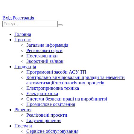
Вхід
|
Реєстрація
Головна
Про нас
Загальна інформація
Регіональні офіси
Постачальники
Зворотний зв'язок
Продукція
Програмовні засоби АСУ ТП
Контрольно-вимірювальні прилади та елементи
автоматизації технологічних процесів
Електроприводна техніка
Електротехніка
Системи безпеки праці на виробництві
Промислове освітлення
Рішення
Реалізовані проєкти
Галузеві рішення
Послуги
Сервісне обслуговування