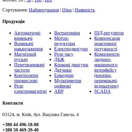
Сортування:
Найменування
|
Ціна
|
Наявність
Продукція
Автоматичні
Витратоміри
ПІД-регулятор
вимикачі
Мотор-
Компенсація
Вимикачі
редуктори
реактивної
навантаження
Електродвигуни
потужності
Магнітний
Реле часу
Компоненти
пускач
ДБЖ
людино-
Перетворювачі
Крокові двигуни
машинного
частоти
Датчики
інтерфейсу
Контролери
Енкодери
(кнопки,
промислові
Мультиметри
перемикачі,
Реле
цифрові
індикатори)
електромагнітні
АВР
SCADA
Контакти
03124, м. Київ, бул. Вацлава Гавела, 4
+380 44 496-18-88
+380 50 469-39-40