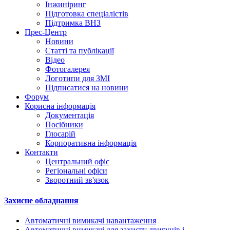
Інжиніринг
Підготовка спеціалістів
Підтримка ВНЗ
Прес-Центр
Новини
Статті та публікації
Відео
Фотогалерея
Логотипи для ЗМІ
Підписатися на новини
Форум
Корисна інформація
Документація
Посібники
Глосарій
Корпоративна інформація
Контакти
Центральний офіс
Регіональні офіси
Зворотний зв'язок
Захисне обладнання
Автоматичні вимикачі навантаження
Автоматичні вимикачі для захисту двигунів і