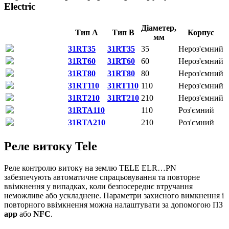
Electric
Діаметер,
Тип A
Тип B
Корпус
мм
31RT35
31RT35
35
Нероз'ємний
31RT60
31RT60
60
Нероз'ємний
31RT80
31RT80
80
Нероз'ємний
31RT110
31RT110
110
Нероз'ємний
31RT210
31RT210
210
Нероз'ємний
31RTA110
110
Роз'ємний
31RTA210
210
Роз'ємний
Реле витоку Tele
Реле контролю витоку на землю TELE ELR…PN
забезпечують автоматичне спрацьовування та повторне
ввімкнення у випадках, коли безпосереднє втручання
неможливе або ускладнене. Параметри захисного вимкнення і
повторного ввімкнення можна налаштувати за допомогою ПЗ
app
або
NFC
.