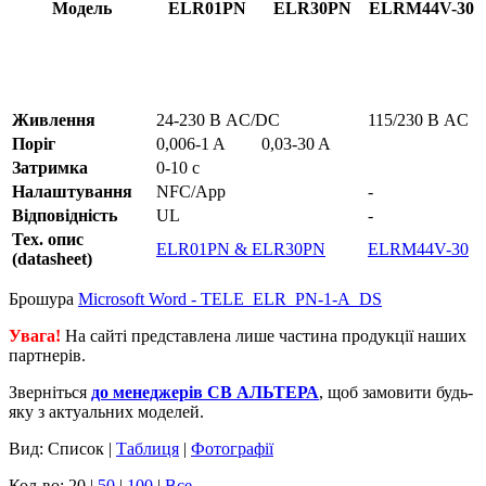
Модель
ELR01PN
ELR30PN
ELRM44V-30
Живлення
24-230 В AC/DC
115/230 В AC
Поріг
0,006-1 A
0,03-30 A
Затримка
0-10 с
Налаштування
NFC/App
-
Відповідність
UL
-
Тех. опис
ELR01PN & ELR30PN
ELRM44V-30
(datasheet)
Брошура
Microsoft Word - TELE_ELR_PN-1-A_DS
Увага!
На сайті представлена лише частина продукції наших
партнерів.
Зверніться
до менеджерів СВ АЛЬТЕРА
, щоб замовити будь-
яку з актуальних моделей.
Вид: Список |
Таблиця
|
Фотографії
Кол-во: 20 |
50
|
100
|
Все