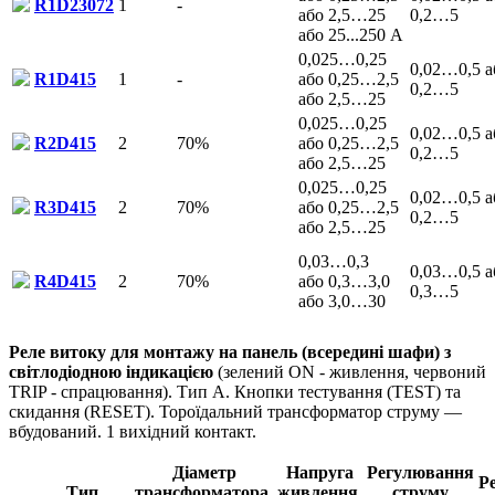
R1D23072
1
-
або 2,5…25
0,2…5
або 25...250 А
0,025…0,25
0,02…0,5 а
R1D415
1
-
або 0,25…2,5
0,2…5
або 2,5…25
0,025…0,25
0,02…0,5 а
R2D415
2
70%
або 0,25…2,5
0,2…5
або 2,5…25
0,025…0,25
0,02…0,5 а
R3D415
2
70%
або 0,25…2,5
0,2…5
або 2,5…25
0,03…0,3
0,03…0,5 а
R4D415
2
70%
або 0,3…3,0
0,3…5
або 3,0…30
Реле витоку для монтажу на панель (всередині шафи) з
світлодіодною індикацією
(зелений ON - живлення, червоний
TRIP - спрацювання). Тип А. Кнопки тестування (TEST) та
скидання (RESET). Тороїдальний трансформатор струму —
вбудований. 1 вихідний контакт.
Діаметр
Напруга
Регулювання
Р
Тип
трансформатора,
живлення,
струму