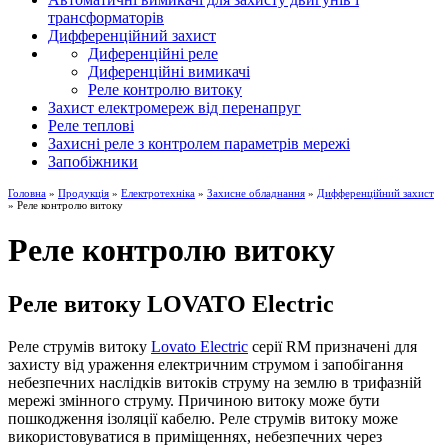
трансформаторів
Дифференційний захист
Диференційні реле
Диференційні вимикачі
Реле контролю витоку
Захист електромереж від перенапруг
Реле теплові
Захисні реле з контролем параметрів мережі
Запобіжники
Головна
»
Продукція
»
Електротехніка
»
Захисне обладнання
»
Дифференційний захист
» Реле контролю витоку
Реле контролю витоку
Реле витоку LOVATO Electric
Реле струмів витоку
Lovato Electric
серії RM призначені для
захисту від ураження електричним струмом і запобігання
небезпечних наслідків витоків струму на землю в трифазній
мережі змінного струму. Причиною витоку може бути
пошкодження ізоляції кабелю. Реле струмів витоку може
використовуватися в приміщеннях, небезпечних через