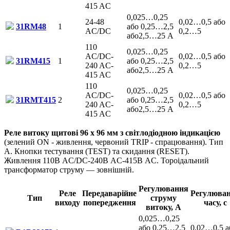
415 AC
0,025…0,25
24-48
0,02…0,5 або
31RM48
1
або 0,25…2,5
AC/DC
0,2…5
або2,5…25 А
110
0,025…0,25
AC/DC-
0,02…0,5 або
31RM415
1
або 0,25…2,5
240 AC-
0,2…5
або2,5…25 А
415 AC
110
0,025…0,25
AC/DC-
0,02…0,5 або
31RMT415
2
або 0,25…2,5
240 AC-
0,2…5
або2,5…25 А
415 AC
Реле витоку щитові 96 х 96 мм з світлодіодною індикацією
(зелений ON - живлення, червоний TRIP - спрацювання). Тип
А. Кнопки тестування (TEST) та скидання (RESET).
Живлення 110В AC/DC-240В AC-415В AC. Тороідальний
трансформатор струму — зовнішній.
Регулювання
Реле
Передаварійне
Регулюва
Тип
струму
виходу
попередження
часу, с
витоку, А
0,025…0,25
або 0,25…2,5
0,02…0,5 а