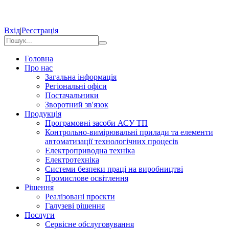
Вхід
|
Реєстрація
Головна
Про нас
Загальна інформація
Регіональні офіси
Постачальники
Зворотний зв'язок
Продукція
Програмовні засоби АСУ ТП
Контрольно-вимірювальні прилади та елементи
автоматизації технологічних процесів
Електроприводна техніка
Електротехніка
Системи безпеки праці на виробництві
Промислове освітлення
Рішення
Реалізовані проєкти
Галузеві рішення
Послуги
Сервісне обслуговування