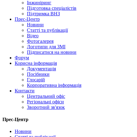
Інжиніринг
Підготовка спеціалістів
Підтримка ВНЗ
Прес-Центр
Новини
Статті та публікації
Відео
Фотогалерея
Логотипи для ЗМІ
Підписатися на новини
Форум
Корисна інформація
Документація
Посібники
Глосарій
Корпоративна інформація
Контакти
Центральний офіс
Регіональні офіси
Зворотний зв'язок
Прес-Центр
Новини
Статті та публікації