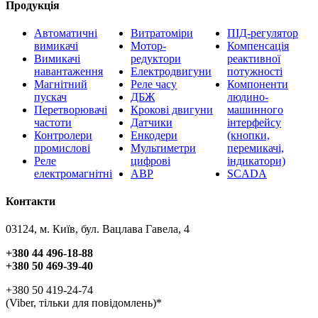
Продукція
Автоматичні
Витратоміри
ПІД-регулятор
вимикачі
Мотор-
Компенсація
Вимикачі
редуктори
реактивної
навантаження
Електродвигуни
потужності
Магнітний
Реле часу
Компоненти
пускач
ДБЖ
людино-
Перетворювачі
Крокові двигуни
машинного
частоти
Датчики
інтерфейсу
Контролери
Енкодери
(кнопки,
промислові
Мультиметри
перемикачі,
Реле
цифрові
індикатори)
електромагнітні
АВР
SCADA
Контакти
03124, м. Київ, бул. Вацлава Гавела, 4
+380 44 496-18-88
+380 50 469-39-40
+380 50 419-24-74
(Viber, тільки для повідомлень)*