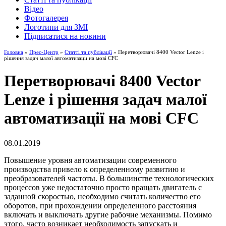
Відео
Фотогалерея
Логотипи для ЗМІ
Підписатися на новини
Головна
»
Прес-Центр
»
Статті та публікації
» Перетворювачі 8400 Vector Lenze і
рішення задач малої автоматизації на мові CFC
Перетворювачі 8400 Vector
Lenze і рішення задач малої
автоматизації на мові CFC
08.01.2019
Повышение уровня автоматизации современного
производства привело к определенному развитию и
преобразователей частоты. В большинстве технологических
процессов уже недостаточно просто вращать двигатель с
заданной скоростью, необходимо считать количество его
оборотов, при прохождении определенного расстояния
включать и выключать другие рабочие механизмы. Помимо
этого, часто возникает необходимость запускать и