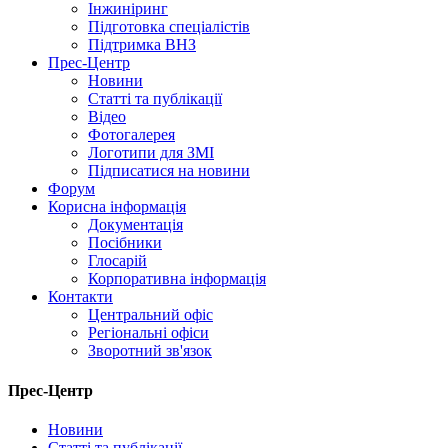
Інжиніринг
Підготовка спеціалістів
Підтримка ВНЗ
Прес-Центр
Новини
Статті та публікації
Відео
Фотогалерея
Логотипи для ЗМІ
Підписатися на новини
Форум
Корисна інформація
Документація
Посібники
Глосарій
Корпоративна інформація
Контакти
Центральний офіс
Регіональні офіси
Зворотний зв'язок
Прес-Центр
Новини
Статті та публікації