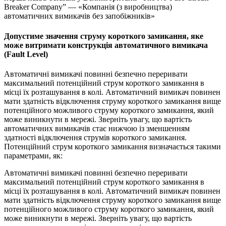
Breaker Company” — «Компанія (з виробництва)
автоматичних вимикачів без запобіжників»
Допустиме значення струму короткого замикання, яке
може витримати конструкція автоматичного вимикача
(Fault Level)
Автоматичні вимикачі повинні безпечно переривати
максимальний потенційний струм короткого замикання в
місці їх розташування в колі. Автоматичний вимикач повинен
мати здатність відключення струму короткого замикання вище
потенційного можливого струму короткого замикання, який
може виникнути в мережі. Зверніть увагу, що вартість
автоматичних вимикачів стає нижчою із зменшенням
здатності відключення струмів короткого замикання.
Потенційний струм короткого замикання визначається такими
параметрами, як:
Автоматичні вимикачі повинні безпечно переривати
максимальний потенційний струм короткого замикання в
місці їх розташування в колі. Автоматичний вимикач повинен
мати здатність відключення струму короткого замикання вище
потенційного можливого струму короткого замикання, який
може виникнути в мережі. Зверніть увагу, що вартість