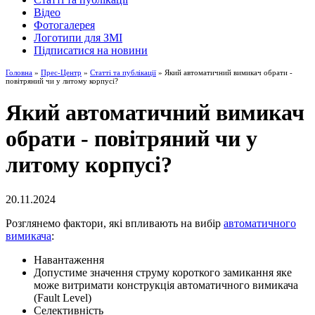
Відео
Фотогалерея
Логотипи для ЗМІ
Підписатися на новини
Головна
»
Прес-Центр
»
Статті та публікації
» Який автоматичний вимикач обрати -
повітряний чи у литому корпусі?
Який автоматичний вимикач
обрати - повітряний чи у
литому корпусі?
20.11.2024
Розглянемо фактори, які впливають на вибір
автоматичного
вимикача
:
Навантаження
Допустиме значення струму короткого замикання яке
може витримати конструкція автоматичного вимикача
(Fault Level)
Селективність