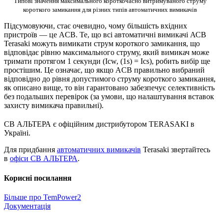
Типові значення максимального короткочасно витримуваного струму
короткого замикання для різних типів автоматичних вимикачів
Підсумовуючи, стає очевидно, чому більшість вхідних
пристроїв — це ACB. Те, що всі автоматичні вимикачі АСВ
Terasaki можуть вимикати струм короткого замикання, що
відповідає рівню максимального струму, який вимикач може
тримати протягом 1 секунди (Icw, (1s) = Ics), робить вибір ще
простішим. Це означає, що якщо ACB правильно вибраний
відповідно до рівня допустимого струму короткого замикання,
як описано вище, то він гарантовано забезпечує селективність
без подальших перевірок (за умови, що налаштування вставок
захисту вимикача правильні).
СВ АЛЬТЕРА є офіційним дистрибутором TERASAKI в
Україні.
Для придбання
автоматичних вимикачів
Terasaki звертайтесь
в
офіси СВ АЛЬТЕРА
.
Корисні посилання
Більше про TemPower2
Документація