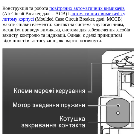
Конструкція та робота
повітряних автоматичних вимикачів
(Air Circuit Breaker, далі – ACB) і
автоматичних вимикачів у
литому корпусі
(Moulded Case Circuit Breaker, далі MCCB)
мають спільні елементи: контактна система з дугогасінням,
механізм приводу вимикача, система для забезпечення засобів
захисту, контролю та індикації. Однак, є деякі принципові
відмінності в застосуванні, які варто розглянути.