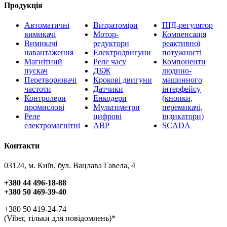
Продукція
Автоматичні
Витратоміри
ПІД-регулятор
вимикачі
Мотор-
Компенсація
Вимикачі
редуктори
реактивної
навантаження
Електродвигуни
потужності
Магнітний
Реле часу
Компоненти
пускач
ДБЖ
людино-
Перетворювачі
Крокові двигуни
машинного
частоти
Датчики
інтерфейсу
Контролери
Енкодери
(кнопки,
промислові
Мультиметри
перемикачі,
Реле
цифрові
індикатори)
електромагнітні
АВР
SCADA
Контакти
03124, м. Київ, бул. Вацлава Гавела, 4
+380 44 496-18-88
+380 50 469-39-40
+380 50 419-24-74
(Viber, тільки для повідомлень)*