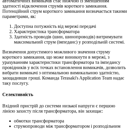
автоматичних вимикачів стає нижчою із зменшенням
здатності відключення струмів короткого замикання.
Потенційний струм короткого замикання визначається такими
параметрами, як:
Доступна потужність від мережі передачі
Характеристика трансформатора
Здатність проводів (шин, шинопроводів) витримувати
максимальний струм (імпеданс) у розподільній системі.
Визначення допустимого можливого значення струму
короткого замикання, що може виникнути в мережі, з
урахуванням характеристики трансформатора та імпедансу
провідників у всіх точках встановлення вимикачів, дозволить
вибрати вимикачі з оптимальною вимикальною здатністю,
заощадивши гроші. Команда Terasaki's Application Team надає
таку послугу.
Селективність
Вхідний пристрій до системи низької напруги є першою
лінією захисту після трансформатора, він захищає:
обмотки трансформатора
струмопроводи між трансформатором і розподільним