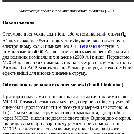
Конструкція повітряного автоматичного вимикача (ACB)
Навантаження
Струмова пропускна здатність, або ж номінальний струм (I
,
n
A) вимикача, має бути вищим за очікуване навантаження в
електричному колі. Вимикачі MCCB
Terasaki
доступні з
номіналами до 4000 A, але вони стають менш рентабельними
для великих номінальних значень (2000 A і вище). Перевагою
MCCB для великих номінальних параметрів є їх компактність.
Вимикачі ж ACB мають значно більші розміри, але економічно
ефективніші для високих значень струму.
Обмеження перенавантаження мережі (Fault Limitation)
При короткому замиканні контакти автоматичних вимикачів
MCCB Terasaki
розмикаються ще до першого піку струмової
синусоїди (протягом п’яти мілісекунд у мережі з частотою 50
Гц). Таким чином, струм короткого замикання, що протікає
через MCCB, ніколи не досягає свого піку. Відповідно енергія,
що виділяється при аварійному режимі при спрацюванні
MCCB, не досягає свого максимуму внаслідок швидкого