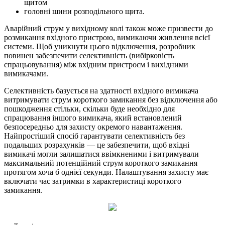
щитом
головні шини розподільного щита.
Аварійний струм у вихідному колі також може призвести до
розмикання вхідного пристрою, вимикаючи живлення всієї
системи. Щоб уникнути цього відключення, розробник
повинен забезпечити селективність (вибірковість
спрацьовування) між вхідним пристроєм і вихідними
вимикачами.
Селективність базується на здатності вхідного вимикача
витримувати струм короткого замикання без відключення або
пошкодження стільки, скільки буде необхідно для
спрацювання іншого вимикача, який встановлений
безпосередньо для захисту окремого навантаження.
Найпростіший спосіб гарантувати селективність без
подальших розрахунків — це забезпечити, щоб вхідні
вимикачі могли залишатися ввімкненими і витримували
максимальний потенційний струм короткого замикання
протягом хоча б однієї секунди. Налаштування захисту має
включати час затримки в характеристиці короткого
замикання.