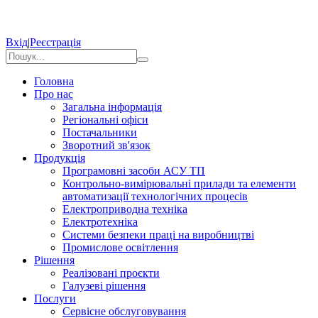
Вхід
|
Реєстрація
Головна
Про нас
Загальна інформація
Регіональні офіси
Постачальники
Зворотний зв'язок
Продукція
Програмовні засоби АСУ ТП
Контрольно-вимірювальні прилади та елементи
автоматизації технологічних процесів
Електроприводна техніка
Електротехніка
Системи безпеки праці на виробництві
Промислове освітлення
Рішення
Реалізовані проєкти
Галузеві рішення
Послуги
Сервісне обслуговування