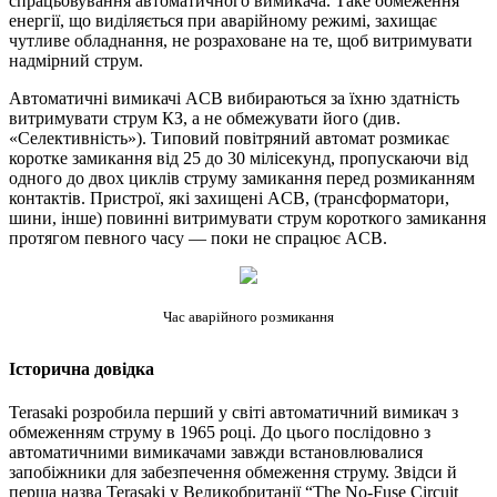
спрацьовування автоматичного вимикача. Таке обмеження
енергії, що виділяється при аварійному режимі, захищає
чутливе обладнання, не розраховане на те, щоб витримувати
надмірний струм.
Автоматичні вимикачі ACB вибираються за їхню здатність
витримувати струм КЗ, а не обмежувати його (див.
«Селективність»). Типовий повітряний автомат розмикає
коротке замикання від 25 до 30 мілісекунд, пропускаючи від
одного до двох циклів струму замикання перед розмиканням
контактів. Пристрої, які захищені ACB, (трансформатори,
шини, інше) повинні витримувати струм короткого замикання
протягом певного часу — поки не спрацює ACB.
Час аварійного розмикання
Історична довідка
Terasaki розробила перший у світі автоматичний вимикач з
обмеженням струму в 1965 році. До цього послідовно з
автоматичними вимикачами завжди встановлювалися
запобіжники для забезпечення обмеження струму. Звідси й
перша назва Terasaki у Великобританії “The No-Fuse Circuit