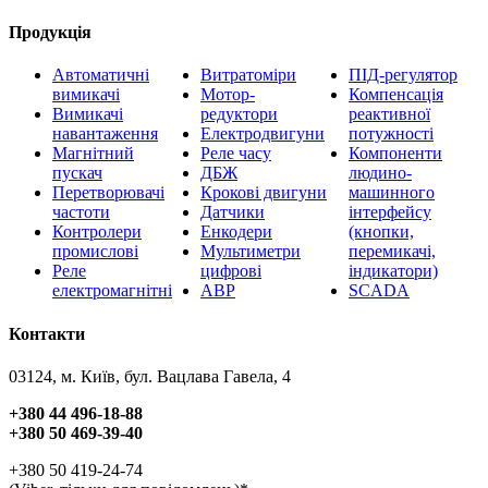
Продукція
Автоматичні
Витратоміри
ПІД-регулятор
вимикачі
Мотор-
Компенсація
Вимикачі
редуктори
реактивної
навантаження
Електродвигуни
потужності
Магнітний
Реле часу
Компоненти
пускач
ДБЖ
людино-
Перетворювачі
Крокові двигуни
машинного
частоти
Датчики
інтерфейсу
Контролери
Енкодери
(кнопки,
промислові
Мультиметри
перемикачі,
Реле
цифрові
індикатори)
електромагнітні
АВР
SCADA
Контакти
03124, м. Київ, бул. Вацлава Гавела, 4
+380 44 496-18-88
+380 50 469-39-40
+380 50 419-24-74