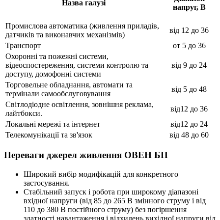
Назва галузі
напруг, В
Промислова автоматика (живлення приладів,
від 12 до 36
датчиків та виконавчих механізмів)
Транспорт
от 5 до 36
Охоронні та пожежні системи,
відеоспостереження, системи контролю та
від 9 до 24
доступу, домофонні системи
Торговельне обладнання, автомати та
від 5 до 48
термінали самообслуговування
Світлодіодне освітлення, зовнішня реклама,
від12 до 36
лайтбокси.
Локальні мережі та інтернет
від12 до 24
Телекомунікації та зв'язок
від 48 до 60
Переваги джерел живлення ОВЕН БП
Широкий вибір модифікацій для конкретного
застосування.
Стабільний запуск і робота при широкому діапазоні
вхідної напруги (від 85 до 265 В змінного струму і від
110 до 380 В постійного струму) без погіршення
здатності навантаження і відхилень вихідної напруги від