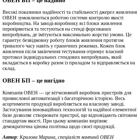
ОВЕН БП – це надійно
Високі показники надійності та стабільності джерел живлення
ОВЕН зумовлюються роботою системи контролю якості
виробництва. На заводі-виробнику всі блоки живлення
перевіряються та тестуються на стенді форсованих
випробувань, де імітуються максимально жорсткі умови. Це
гарантує безвідмовну роботу блоків живлення протягом
тривалого часу навіть у граничних режимах. Кожен блок
живлення після закінчення тестування отримує власний
протокол індивідуальних стендових випробувань, який
вкладається в коробку разом із приладом та відправляється на
склад.
ОВЕН БП – це вигідно
Компанія ОВЕН — це вітчизняний виробник пристроїв для
промислової автоматизації з багаторічною історією. Весь
асортименти продукції виробляється на власному заводі.
Застосування інноваційних технологій та надійної елементної
бази дозволяє створювати пристрої, що відповідають світовим
стандартам якості. При цьому компанію вирізняє
демократична цінова політика щодо своєї продукції.
Автор
: Крилова Марина, спеціаліст компанії ОВЕН