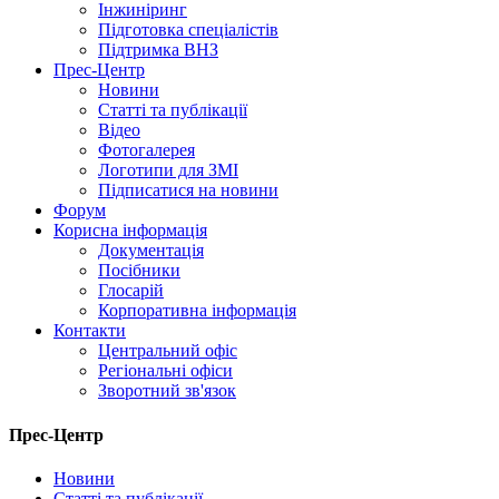
Інжиніринг
Підготовка спеціалістів
Підтримка ВНЗ
Прес-Центр
Новини
Статті та публікації
Відео
Фотогалерея
Логотипи для ЗМІ
Підписатися на новини
Форум
Корисна інформація
Документація
Посібники
Глосарій
Корпоративна інформація
Контакти
Центральний офіс
Регіональні офіси
Зворотний зв'язок
Прес-Центр
Новини
Статті та публікації