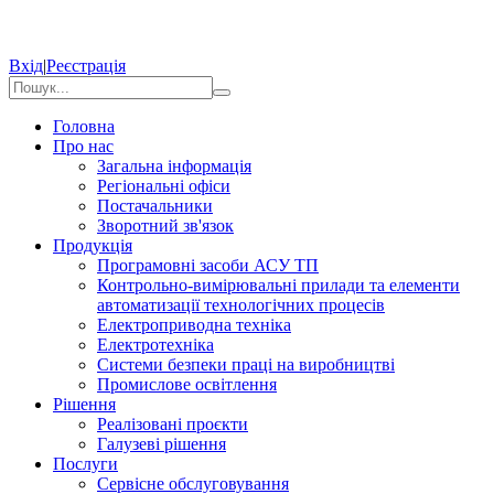
Вхід
|
Реєстрація
Головна
Про нас
Загальна інформація
Регіональні офіси
Постачальники
Зворотний зв'язок
Продукція
Програмовні засоби АСУ ТП
Контрольно-вимірювальні прилади та елементи
автоматизації технологічних процесів
Електроприводна техніка
Електротехніка
Системи безпеки праці на виробництві
Промислове освітлення
Рішення
Реалізовані проєкти
Галузеві рішення
Послуги
Сервісне обслуговування