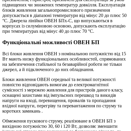
підвищених чи знижених температур довкілля. Експлуатація
блоків живлення загальнопромислового призначення
допускається в діапазоні температури від мінус 20 до плюс 50
°С. Джерела лінійки ОВЕН БПх-С, що випускаються в
корпусах із силуміновою основою, допускають експлуатацію
при температурах від мінус 40 до плюс 70 °С.
Функціональні можливості ОВЕН БП
Всі блоки живлення ОВЕН з номінальною потужністю від 15
Вт мають низку функціональних особливостей, спрямованих
на забезпечення стабільної та безаварійної роботи не тільки
джерел, а й підключеного до них обладнання.
Блоки живлення ОВЕН середньої та великої потужності
повністю відповідають вимогам до електромагнітної
сумісності з мережею живлення для пристроїв даного класу,
оснащені захистами від імпульсних перешкод та викидів
напруги на вході, перевищення, провалів та пропадання
вхідної напруги, перегріву та перевантаження по струму та
коротких замикань .
Обмеження пускового струму, реалізоване в ОВЕН БП з
вихідною потужністю 30, 60 і 120 Вт, дозволяє зменшити