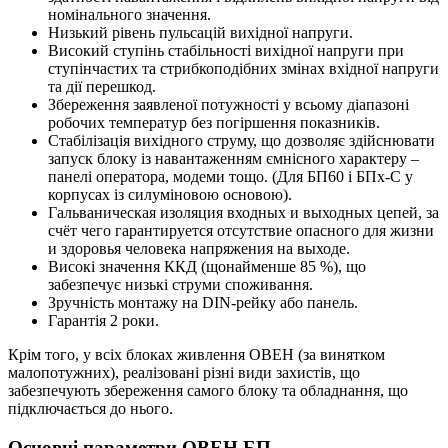
номінального значення.
Низький рівень пульсацій вихідної напруги.
Високий ступінь стабільності вихідної напруги при
ступінчастих та стрибкоподібних змінах вхідної напруги
та дії перешкод.
Збереження заявленої потужності у всьому діапазоні
робочих температур без погіршення показників.
Стабілізація вихідного струму, що дозволяє здійснювати
запуск блоку із навантаженням ємнісного характеру –
панелі оператора, модеми тощо. (Для БП60 і БПх-С у
корпусах із силуміновою основою).
Гальваническая изоляция входных и выходных цепей, за
счёт чего гарантируется отсутствие опасного для жизни
и здоровья человека напряжения на выходе.
Високі значення ККД (щонайменше 85 %), що
забезпечує низькі струми споживання.
Зручність монтажу на DIN-рейку або панель.
Гарантія 2 роки.
Крім того, у всіх блоках живлення ОВЕН (за винятком
малопотужних), реалізовані різні види захистів, що
забезпечують збереження самого блоку та обладнання, що
підключається до нього.
Основні параметри ОВЕН БП