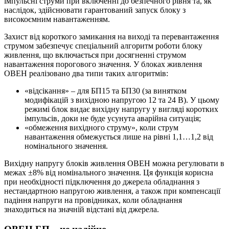
імпульсні струми при включенні до безпечного рівня та, як
наслідок, здійснювати гарантований запуск блоку з
високоємним навантаженням.
Захист від короткого замикання на виході та перевантаження
струмом забезпечує спеціальний алгоритм роботи блоку
живлення, що включається при досягненні струмом
навантаження порогового значення. У блоках живлення
ОВЕН реалізовано два типи таких алгоритмів:
«відсікання» – для БП15 та БП30 (за винятком
модифікацій з вихідною напругою 12 та 24 В). У цьому
режимі блок видає вихідну напругу у вигляді коротких
імпульсів, доки не буде усунута аварійна ситуація;
«обмеження вихідного струму», коли струм
навантаження обмежується лише на рівні 1,1…1,2 від
номінального значення.
Вихідну напругу блоків живлення ОВЕН можна регулювати в
межах ±8% від номінального значення. Ця функція корисна
при необхідності підключення до джерела обладнання з
нестандартною напругою живлення, а також при компенсації
падіння напруги на провідниках, коли обладнання
знаходиться на значній відстані від джерела.