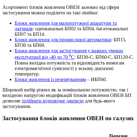
Асортимент блоків живлення ОВЕН залежно від сфери
застосування можна поділити на такі лінійки:
Блоки живлення для малопотужної апаратури та
датчиків
: одноканальні БП02 та БП04, багатоканальні
БП07 та БП14.
Блоки живлення для промислової автоматики
: БП15,
БП30 та БП60.
Блоки живлення для застосування у важких умовах
експлуатації від -40 до 70 ⁰С
: БП30-С, БП60-С, БП120-С.
Повна вихідна потужність та відповідність вимогам
електромагнітної сумісності у всьому діапазоні
температур.
Блоки живлення із резервуванням
– ИБП60.
Широкий вибір різних як за номінальною потужністю, так і
вихідною напругою модифікацій блоків живлення ОВЕН БП
дозволяє
підібрати відповідне джерело
для будь-якого
застосування.
Застосування блоків живлення ОВЕН по галузях
Діапазон