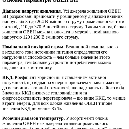
Діапазон напруги живлення.
Усі джерела живлення ОВЕН
БП розраховані працювати у розширеному діапазоні вхідних
напруг: від 85 до 264 В змінного струму промислової частоти
чи то від 110 до 370 В постійного струму. Таким чином, блоки
живлення ОВЕН можна включати в мережі з номінальною
напругою 120 і 230 В змінного струму.
Номінальний вихідний струм.
Величиной номинального
выходного тока источника питания определяется его
нагрузочная способность – чем больше значение этого
параметра, тем больше устройств-потребителей можно
подключить к источнику.
ККД.
Коефіцієнт корисної дії є ставленням активної
потужності, що віддається перетворювачем у навантаження,
до величини активної потужності, що надходить на його вхід.
Значення ККД визначає тепловиділення та
енергоефективність перетворювача – що вище ККД, то менше
втрати енергії. Для всіх блоків живлення ОВЕН типове
значення ККД не менше 85 %.
Робочий діапазон температур.
У асортименті блоків
живлення ОВЕН є як джерела загальнопромислового
призначення, і пристрої, призначені для експлуатації за умов