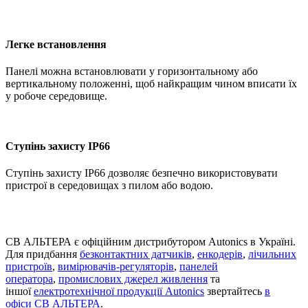
Легке встановлення
Панелі можна встановлювати у горизонтальному або
вертикальному положенні, щоб найкращим чином вписати їх
у робоче середовище.
Ступінь захисту IP66
Ступінь захисту IP66 дозволяє безпечно використовувати
пристрої в середовищах з пилом або водою.
СВ АЛЬТЕРА є офіційним дистрибутором Autonics в Україні.
Для придбання
безконтактних датчиків
,
енкодерів
,
лічильних
пристроїв
,
вимірювачів-регуляторів
,
панелей
оператора
,
промислових джерел живлення
та
іншої
електротехнічної продукції Autonics
звертайтесь
в
офіси
СВ АЛЬТЕРА
.