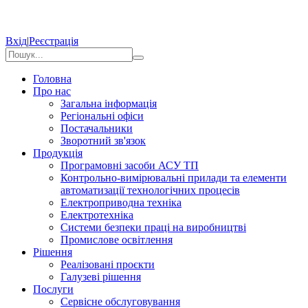
Вхід
|
Реєстрація
Головна
Про нас
Загальна інформація
Регіональні офіси
Постачальники
Зворотний зв'язок
Продукція
Програмовні засоби АСУ ТП
Контрольно-вимірювальні прилади та елементи
автоматизації технологічних процесів
Електроприводна техніка
Електротехніка
Системи безпеки праці на виробництві
Промислове освітлення
Рішення
Реалізовані проєкти
Галузеві рішення
Послуги
Сервісне обслуговування