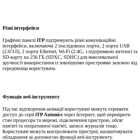
Різні інтерфейси
Графічні панелі
iTP
підтримують різні комунікаційні
інтерфейси, включаючи 2 послідовних порти, 2 порти USB
(2.0/3.0), 2 порти Ethernet, Wi-Fi (2.4G, з підтримкою антени) та
SD-карту на 256 ГБ (SDXC, SDHC) для максимальної
зручності використання із зовнішніми пристроями залежно від
середовища користувача.
Функція веб-інструменту
Під час відтворення анімації користувачі можуть отримати
доступ до серії
iTP
Autonics
через Інтернет, щоб перевірити
стан процесора та мережі, підключення пристрою, обсяг
пам'яті та оперативної пам'яті, записи журналів тощо.
Користувачі можуть контролювати пристрої, налаштовувати
обладнання за допомогою функції веб-інструменту.