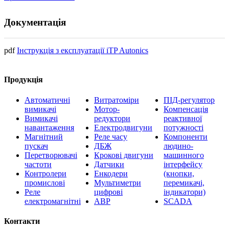
Документація
pdf
Інструкція з експлуатації iTP Autonics
Продукція
Автоматичні
Витратоміри
ПІД-регулятор
вимикачі
Мотор-
Компенсація
Вимикачі
редуктори
реактивної
навантаження
Електродвигуни
потужності
Магнітний
Реле часу
Компоненти
пускач
ДБЖ
людино-
Перетворювачі
Крокові двигуни
машинного
частоти
Датчики
інтерфейсу
Контролери
Енкодери
(кнопки,
промислові
Мультиметри
перемикачі,
Реле
цифрові
індикатори)
електромагнітні
АВР
SCADA
Контакти