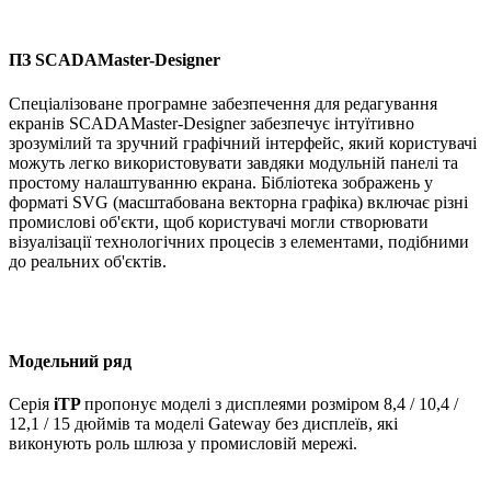
ПЗ SCADAMaster-Designer
Спеціалізоване програмне забезпечення для редагування
екранів SCADAMaster-Designer забезпечує інтуїтивно
зрозумілий та зручний графічний інтерфейс, який користувачі
можуть легко використовувати завдяки модульній панелі та
простому налаштуванню екрана. Бібліотека зображень у
форматі SVG (масштабована векторна графіка) включає різні
промислові об'єкти, щоб користувачі могли створювати
візуалізації технологічних процесів з елементами, подібними
до реальних об'єктів.
Модельний ряд
Серія
iTP
пропонує моделі з дисплеями розміром 8,4 / 10,4 /
12,1 / 15 дюймів та моделі Gateway без дисплеїв, які
виконують роль шлюза у промисловій мережі.