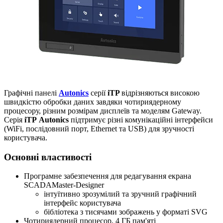
Графічні панелі
Autonics
серії
iTP
відрізняються високою
швидкістю обробки даних завдяки чотириядерному
процесору, різним розмірам дисплеїв та моделям Gateway.
Серія
iTP
Autonics
підтримує різні комунікаційні інтерфейси
(WiFi, послідовний порт, Ethernet та USB) для зручності
користувача.
Основні властивості
Програмне забезпечення для редагування екрана
SCADAMaster-Designer
інтуїтивно зрозумілий та зручний графічний
інтерфейс користувача
бібліотека з тисячами зображень у форматі SVG
Чотириядерний процесор, 4 ГБ пам'яті