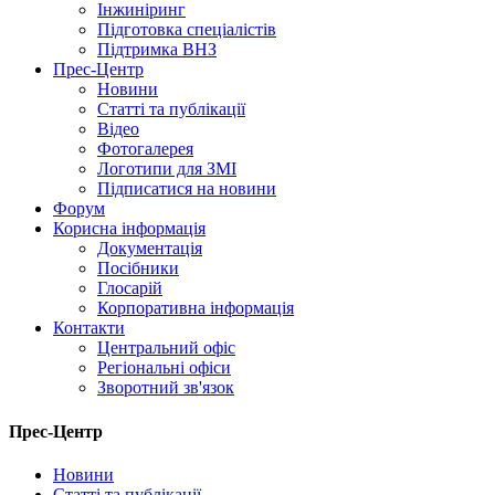
Інжиніринг
Підготовка спеціалістів
Підтримка ВНЗ
Прес-Центр
Новини
Статті та публікації
Відео
Фотогалерея
Логотипи для ЗМІ
Підписатися на новини
Форум
Корисна інформація
Документація
Посібники
Глосарій
Корпоративна інформація
Контакти
Центральний офіс
Регіональні офіси
Зворотний зв'язок
Прес-Центр
Новини
Статті та публікації