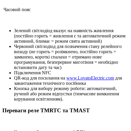
Часовий пояс
Зелений світлодіод вказує на наявність живлення
(постійно горить = живлення є та автоматичний режим
активний, блимає = режим свята активний)
Червоний світлодіод для позначення стану релейного
виходу (не горить = розімкнено, постійно горить =
замкнено, короткі спалахи = отримано нове
програмування, безперервне миготіння = необхідно
встановити дату та час)
Підключення NFC
QR-код для посилання на
www.LovatoElectric.com
для
завантаження технічного посібника
Кнопка для вибору режиму роботи: автоматичний,
ручний або режим відпустки (тимчасове вимкнення
керування освітленням).
Переваги реле TMRTC та TMAST