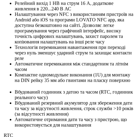
Релейний вихід 1 НВ на струм 16 A, додаткове
живлення в 220...240 В АС
Налаштування через NFC з використанням пристроїв на
Android або iOS та програми LOVATO NFC app, яка
доступна безкоштовно на сайті. Дозволяє легке
програмування через графічний інтерфейс, високу
точність цифрових налаштувань, захист паролем та
копіювання налаштувань на інші реле часу
Технологія перемикання навантаження при переході
через нуль зменшує ударний струм та захищає контакти
реле
Автоматичне перемикання між стандартним та літнім
часом
Компактне одномодульне виконання (1U) для монтажу
на DIN рейку 35 мм або гвинтами на пласку поверхню
Вбудований годинник з датою та часом (RTC, годинник
реального часу)
Вбудований резервний акумулятор для збереження дати
та часу за відсутності живлення, строк служби >10 років
(за відсутності живлення)
Автоматичне отримання дати та часу з пристрою, що
використовується для налаштування
RTC