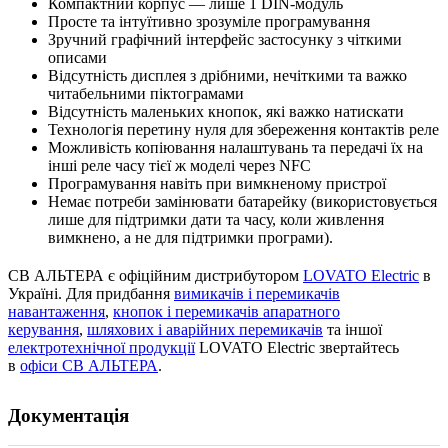
Компактний корпус — лише 1 DIN-модуль
Просте та інтуїтивно зрозуміле програмування
Зручний графічний інтерфейс застосунку з чіткими
описами
Відсутність дисплея з дрібними, нечіткими та важко
читабельними піктограмами
Відсутність маленьких кнопок, які важко натискати
Технологія перетину нуля для збереження контактів реле
Можливість копіювання налаштувань та передачі їх на
інші реле часу тієї ж моделі через NFC
Програмування навіть при вимкненому пристрої
Немає потреби замінювати батарейку (використовується
лише для підтримки дати та часу, коли живлення
вимкнено, а не для підтримки програми).
СВ АЛЬТЕРА є офіційним дистрибутором
LOVATO Electric
в
Україні. Для придбання
вимикачів і перемикачів
навантаження
,
кнопок і перемикачів апаратного
керування
,
шляхових і аварійних перемикачів
та іншої
електротехнічної продукції
LOVATO Electric звертайтесь
в
офіси СВ АЛЬТЕРА
.
Документація