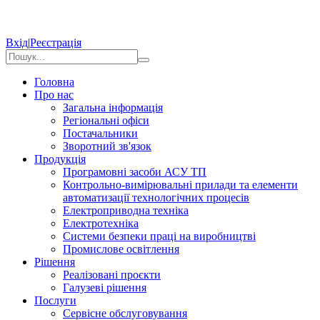
Вхід
|
Реєстрація
Головна
Про нас
Загальна інформація
Регіональні офіси
Постачальники
Зворотний зв'язок
Продукція
Програмовні засоби АСУ ТП
Контрольно-вимірювальні прилади та елементи
автоматизації технологічних процесів
Електроприводна техніка
Електротехніка
Системи безпеки праці на виробництві
Промислове освітлення
Рішення
Реалізовані проєкти
Галузеві рішення
Послуги
Сервісне обслуговування