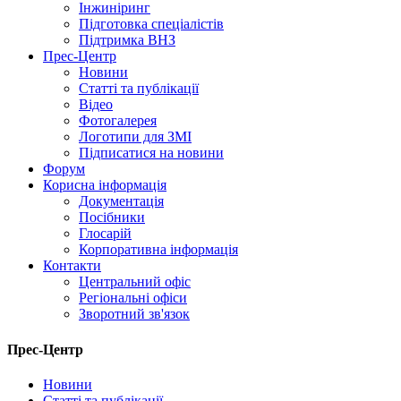
Інжиніринг
Підготовка спеціалістів
Підтримка ВНЗ
Прес-Центр
Новини
Статті та публікації
Відео
Фотогалерея
Логотипи для ЗМІ
Підписатися на новини
Форум
Корисна інформація
Документація
Посібники
Глосарій
Корпоративна інформація
Контакти
Центральний офіс
Регіональні офіси
Зворотний зв'язок
Прес-Центр
Новини
Статті та публікації