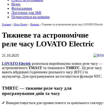
Відео
Фотогалерея
Логотипи для ЗМІ
Підписатися на новини
Головна
»
Прес-Центр
»
Новини
» Тижневе та астрономічне реле часу LOVATO Electric
Тижневе та астрономічне
реле часу LOVATO Electric
21.10.2025
LOVATO Electric
розпочала виробництво нових реле часу —
астрономічного
TMAST
та тижневого
TMRTC
. Ці реле часу
мають вбудовані годинники реального часу (RTC) та
акумулятор. Для програмування застосовується функція NFC.
TMRTC — тижневе реле часу для
програмування днів та часу
✔ Використовується для промислового та цивільного сектору: