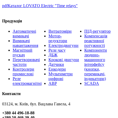
pdf
Каталог LOVATO Electric "Time relays"
Продукція
Автоматичні
Витратоміри
ПІД-регулятор
вимикачі
Мотор-
Компенсація
Вимикачі
редуктори
реактивної
навантаження
Електродвигуни
потужності
Магнітний
Реле часу
Компоненти
пускач
ДБЖ
людино-
Перетворювачі
Крокові двигуни
машинного
частоти
Датчики
інтерфейсу
Контролери
Енкодери
(кнопки,
промислові
Мультиметри
перемикачі,
Реле
цифрові
індикатори)
електромагнітні
АВР
SCADA
Контакти
03124, м. Київ, бул. Вацлава Гавела, 4
+380 44 496-18-88
+380 50 469-39-40