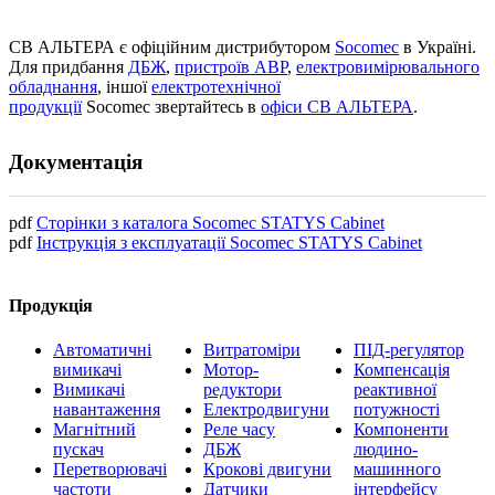
СВ АЛЬТЕРА є офіційним дистрибутором
Socomec
в Україні.
Для придбання
ДБЖ
,
пристроїв АВР
,
електровимірювального
обладнання
, іншої
електротехнічної
продукції
Socomec звертайтесь в
офіси СВ АЛЬТЕРА
.
Документація
pdf
Сторінки з каталога Socomec STATYS Cabinet
pdf
Інструкція з експлуатації Socomec STATYS Cabinet
Продукція
Автоматичні
Витратоміри
ПІД-регулятор
вимикачі
Мотор-
Компенсація
Вимикачі
редуктори
реактивної
навантаження
Електродвигуни
потужності
Магнітний
Реле часу
Компоненти
пускач
ДБЖ
людино-
Перетворювачі
Крокові двигуни
машинного
частоти
Датчики
інтерфейсу