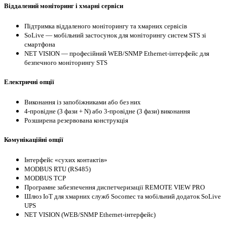
Віддалений моніторинг і хмарні сервіси
Підтримка віддаленого моніторингу та хмарних сервісів
SoLive — мобільний застосунок для моніторингу систем STS зі
смартфона
NET VISION — професійний WEB/SNMP Ethernet-інтерфейс для
безпечного моніторингу STS
Електричні опції
Виконання із запобіжниками або без них
4-провідне (3 фази + N) або 3-провідне (3 фази) виконання
Розширена резервована конструкція
Комунікаційні опції
Інтерфейс «сухих контактів»
MODBUS RTU (RS485)
MODBUS TCP
Програмне забезпечення диспетчеризації REMOTE VIEW PRO
Шлюз IoT для хмарних служб Socomec та мобільний додаток SoLive
UPS
NET VISION (WEB/SNMP Ethernet-інтерфейс)