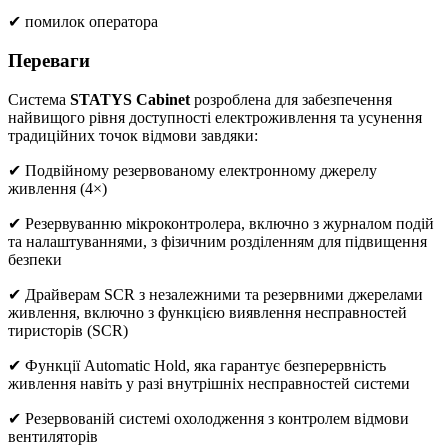
✔ помилок оператора
Переваги
Система
STATYS Cabinet
розроблена для забезпечення
найвищого рівня доступності електроживлення та усунення
традиційних точок відмови завдяки:
✔ Подвійному резервованому електронному джерелу
живлення (4×)
✔ Резервуванню мікроконтролера, включно з журналом подій
та налаштуваннями, з фізичним розділенням для підвищення
безпеки
✔ Драйверам SCR з незалежними та резервними джерелами
живлення, включно з функцією виявлення несправностей
тиристорів (SCR)
✔ Функції Automatic Hold, яка гарантує безперервність
живлення навіть у разі внутрішніх несправностей системи
✔ Резервованій системі охолодження з контролем відмови
вентиляторів