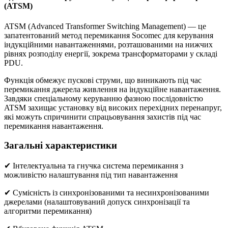
(ATSM)
ATSM (Advanced Transformer Switching Management) — це
запатентований метод перемикання Socomec для керування
індукційними навантаженнями, розташованими на нижчих
рівнях розподілу енергії, зокрема трансформаторами у складі
PDU.
Функція обмежує пускові струми, що виникають під час
перемикання джерела живлення на індукційне навантаження.
Завдяки спеціальному керуванню фазною послідовністю
ATSM захищає установку від високих перехідних перенапруг,
які можуть спричинити спрацьовування захистів під час
перемикання навантаження.
Загальні характеристики
✔ Інтелектуальна та гнучка система перемикання з
можливістю налаштування під тип навантаження
✔ Сумісність із синхронізованими та несинхронізованими
джерелами (налаштовуваний допуск синхронізації та
алгоритми перемикання)