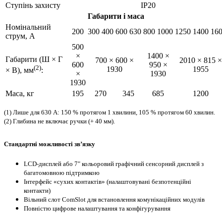
Ступінь захисту
IP20
Габарити і маса
Номінальний
200
300
400
600
630
800
1000
1250
1400
16
струм, А
500
×
1400 ×
Габарити (Ш × Г
700 × 600 ×
2010 × 815 ×
600
950 ×
(2)
1930
1955
× В), мм
:
×
1930
1930
Маса, кг
195
270
345
685
1200
(1) Лише для 630 А: 150 % протягом 1 хвилини, 105 % протягом 60 хвилин.
(2) Глибина не включає ручки (+ 40 мм).
Стандартні можливості зв’язку
LCD-дисплей або 7" кольоровий графічний сенсорний дисплей з
багатомовною підтримкою
Інтерфейс «сухих контактів» (налаштовувані безпотенційні
контакти)
Вільний слот ComSlot для встановлення комунікаційних модулів
Повністю цифрове налаштування та конфігурування