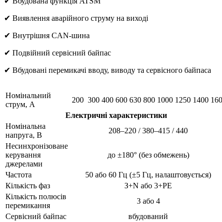
✔ Вбудована функція ATSM
✔ Виявлення аварійного струму на виході
✔ Внутрішня CAN-шина
✔ Подвійний сервісний байпас
✔ Вбудовані перемикачі вводу, виводу та сервісного байпаса
Номінальний
200
300
400
600
630
800
1000
1250
1400
16
струм, А
Електричні характеристики
Номінальна
208–220 / 380–415 / 440
напруга, В
Несинхронізоване
керування
до ±180° (без обмежень)
джерелами
Частота
50 або 60 Гц (±5 Гц, налаштовується)
Кількість фаз
З+N або 3+PE
Кількість полюсів
3 або 4
перемикання
Сервісний байпас
вбудований