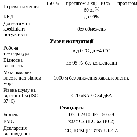
150 % — протягом 2 хв; 110 % — протягом
Перевантаження
(1)
60 хв
ККД
до 99%
Допустимий
коефіцієнт
без обмежень
потужності
Умови експлуатації
Робоча
від 0 °C до +40 °C
температура
Відносна
до 95 %, без конденсації
вологість
Максимальна
висота над рівнем
1000 м без зниження характеристик
моря
Рівень шуму на
відстані 1 м (ISO
≤ 70 дБА / ≤ 84 дБА
3746)
Стандарти
Безпека
IEC 62310, IEC 60529
ЕМС
клас C2 (IEC 62310-2)
Декларація
CE, RCM (E2376), UKCA
відповідності