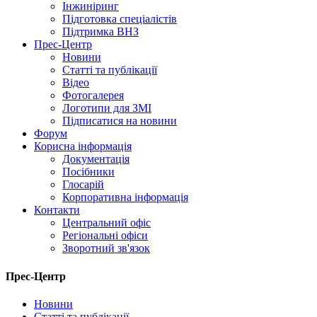
Інжиніринг
Підготовка спеціалістів
Підтримка ВНЗ
Прес-Центр
Новини
Статті та публікації
Відео
Фотогалерея
Логотипи для ЗМІ
Підписатися на новини
Форум
Корисна інформація
Документація
Посібники
Глосарій
Корпоративна інформація
Контакти
Центральний офіс
Регіональні офіси
Зворотний зв'язок
Прес-Центр
Новини
Статті та публікації