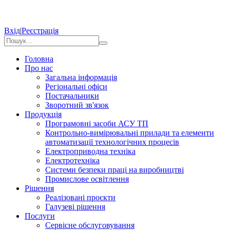
Вхід
|
Реєстрація
Головна
Про нас
Загальна інформація
Регіональні офіси
Постачальники
Зворотний зв'язок
Продукція
Програмовні засоби АСУ ТП
Контрольно-вимірювальні прилади та елементи
автоматизації технологічних процесів
Електроприводна техніка
Електротехніка
Системи безпеки праці на виробництві
Промислове освітлення
Рішення
Реалізовані проєкти
Галузеві рішення
Послуги
Сервісне обслуговування