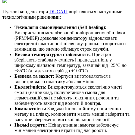
Пускові конденсатори
DUCATI
вирізняються наступними
технологічними рішеннями:
Технологія самовідновлення (Self-healing)
:
Використання металізованої поліпропіленової плівки
(PPM/MKP) дозволяє конденсатору відновлювати
електричні властивості після внутрішнього короткого
замикання, що значно збільшує строк служби.
Висока температурна стабільність
: Пристрої
зберігають стабільну ємність і працездатність у
широкому діапазоні температур, зазвичай від -25°C до
+85°C (для деяких серій до +100°C).
Безпека та захист:
Корпуси виготовляються з
вогнетривкого пластику або алюмінію.
Екологічність:
Використовуються екологічно чисті
смоли (наприклад, поліуретанова смола для
герметизації), які не містять токсичних речовин та
забезпечують захист від вологи й повітря.
Компактність:
Завдяки інноваційному напиленню
металу на плівку, компоненти мають менші габарити та
вагу при збереженні високої щільності енергії.
Низькі втрати:
Неіндуктивна намотка забезпечує
мінімальні електричні втрати під час роботи.