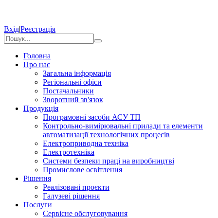
Вхід
|
Реєстрація
Головна
Про нас
Загальна інформація
Регіональні офіси
Постачальники
Зворотний зв'язок
Продукція
Програмовні засоби АСУ ТП
Контрольно-вимірювальні прилади та елементи
автоматизації технологічних процесів
Електроприводна техніка
Електротехніка
Системи безпеки праці на виробництві
Промислове освітлення
Рішення
Реалізовані проєкти
Галузеві рішення
Послуги
Сервісне обслуговування