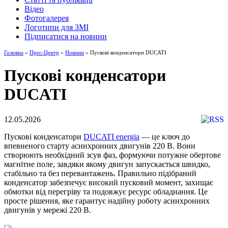
Відео
Фотогалерея
Логотипи для ЗМІ
Підписатися на новини
Головна
»
Прес-Центр
»
Новини
» Пускові конденсатори DUCATI
Пускові конденсатори
DUCATI
12.05.2026
Пускові конденсатори
DUCATI energia
— це ключ до
впевненого старту асинхронних двигунів 220 В. Вони
створюють необхідний зсув фаз, формуючи потужне обертове
магнітне поле, завдяки якому двигун запускається швидко,
стабільно та без перевантажень. Правильно підібраний
конденсатор забезпечує високий пусковий момент, захищає
обмотки від перегріву та подовжує ресурс обладнання. Це
просте рішення, яке гарантує надійну роботу асинхронних
двигунів у мережі 220 В.