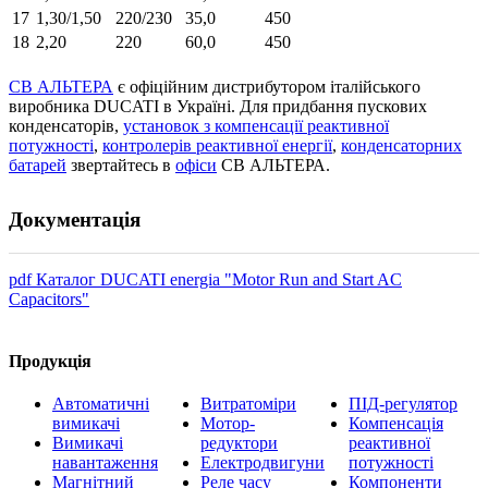
17
1,30/1,50
220/230
35,0
450
18
2,20
220
60,0
450
СВ АЛЬТЕРА
є офіційним дистрибутором італійського
виробника DUCATI в Україні. Для придбання пускових
конденсаторів,
установок з компенсації реактивної
потужності
,
контролерів реактивної енергії
,
конденсаторних
батарей
звертайтесь в
офіси
СВ АЛЬТЕРА.
Документація
pdf
Каталог DUCATI energia "Motor Run and Start AC
Capacitors"
Продукція
Автоматичні
Витратоміри
ПІД-регулятор
вимикачі
Мотор-
Компенсація
Вимикачі
редуктори
реактивної
навантаження
Електродвигуни
потужності
Магнітний
Реле часу
Компоненти