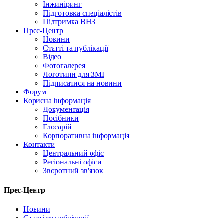
Інжиніринг
Підготовка спеціалістів
Підтримка ВНЗ
Прес-Центр
Новини
Статті та публікації
Відео
Фотогалерея
Логотипи для ЗМІ
Підписатися на новини
Форум
Корисна інформація
Документація
Посібники
Глосарій
Корпоративна інформація
Контакти
Центральний офіс
Регіональні офіси
Зворотний зв'язок
Прес-Центр
Новини
Статті та публікації