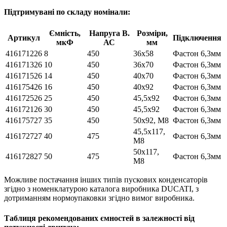
Підтримувані по складу номінали:
Ємність,
Напруга В.
Розміри,
Артикул
Підключення
мкФ
АС
мм
416171226
8
450
36х58
Фастон 6,3мм
416171326
10
450
36х70
Фастон 6,3мм
416171526
14
450
40х70
Фастон 6,3мм
416175426
16
450
40х92
Фастон 6,3мм
416172526
25
450
45,5х92
Фастон 6,3мм
416172126
30
450
45,5х92
Фастон 6,3мм
416175727
35
450
50х92, М8
Фастон 6,3мм
45,5х117,
416172727
40
475
Фастон 6,3мм
М8
50х117,
416172827
50
475
Фастон 6,3мм
М8
Можливе постачання інших типів пускових конденсаторів
згідно з номенклатурою каталога виробника DUCATI, з
дотриманням нормоупаковки згідно вимог виробника.
Таблиця рекомендованих ємностей в залежності від