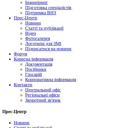
Інжиніринг
Підготовка спеціалістів
Підтримка ВНЗ
Прес-Центр
Новини
Статті та публікації
Відео
Фотогалерея
Логотипи для ЗМІ
Підписатися на новини
Форум
Корисна інформація
Документація
Посібники
Глосарій
Корпоративна інформація
Контакти
Центральний офіс
Регіональні офіси
Зворотний зв'язок
Прес-Центр
Новини
Статті та публікації