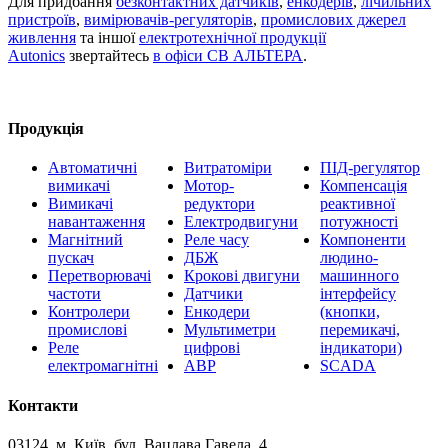
Для придбання
безконтактних датчиків
,
енкодерів
,
лічильних
пристроїв
,
вимірювачів-регуляторів
,
промислових джерел
живлення
та іншої
електротехнічної продукції
Autonics
звертайтесь
в офіси
СВ АЛЬТЕРА
.
Продукція
Автоматичні
Витратоміри
ПІД-регулятор
вимикачі
Мотор-
Компенсація
Вимикачі
редуктори
реактивної
навантаження
Електродвигуни
потужності
Магнітний
Реле часу
Компоненти
пускач
ДБЖ
людино-
Перетворювачі
Крокові двигуни
машинного
частоти
Датчики
інтерфейсу
Контролери
Енкодери
(кнопки,
промислові
Мультиметри
перемикачі,
Реле
цифрові
індикатори)
електромагнітні
АВР
SCADA
Контакти
03124, м. Київ, бул. Вацлава Гавела, 4