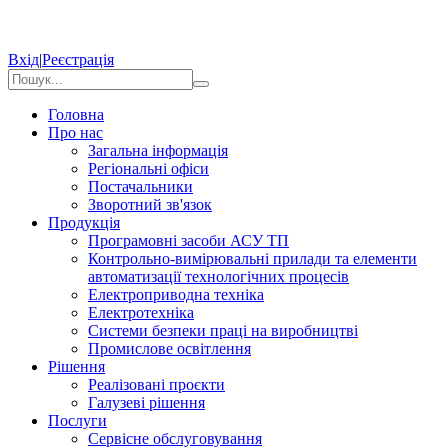
Вхід
|
Реєстрація
Головна
Про нас
Загальна інформація
Регіональні офіси
Постачальники
Зворотний зв'язок
Продукція
Програмовні засоби АСУ ТП
Контрольно-вимірювальні прилади та елементи
автоматизації технологічних процесів
Електроприводна техніка
Електротехніка
Системи безпеки праці на виробництві
Промислове освітлення
Рішення
Реалізовані проєкти
Галузеві рішення
Послуги
Сервісне обслуговування