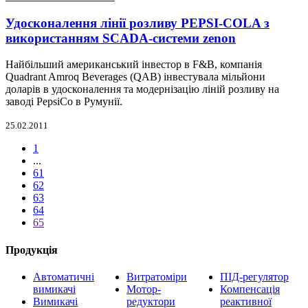
Удосконалення лінії розливу PEPSI-COLA з
використанням SCADA-системи zenon
Найбільший американський інвестор в F&B, компанія
Quadrant Amroq Beverages (QAB) інвестувала мільйони
доларів в удосконалення та модернізацію ліній розливу на
заводі PepsiCo в Румунії.
25.02.2011
1
...
61
62
63
64
65
Продукція
Автоматичні
Витратоміри
ПІД-регулятор
вимикачі
Мотор-
Компенсація
Вимикачі
редуктори
реактивної