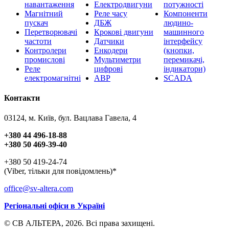
навантаження
Електродвигуни
потужності
Магнітний
Реле часу
Компоненти
пускач
ДБЖ
людино-
Перетворювачі
Крокові двигуни
машинного
частоти
Датчики
інтерфейсу
Контролери
Енкодери
(кнопки,
промислові
Мультиметри
перемикачі,
Реле
цифрові
індикатори)
електромагнітні
АВР
SCADA
Контакти
03124, м. Київ, бул. Вацлава Гавела, 4
+380 44 496-18-88
+380 50 469-39-40
+380 50 419-24-74
(Viber, тільки для повідомлень)*
office@sv-altera.com
Регіональні офіси в Україні
© СВ АЛЬТЕРА, 2026. Всі права захищені.