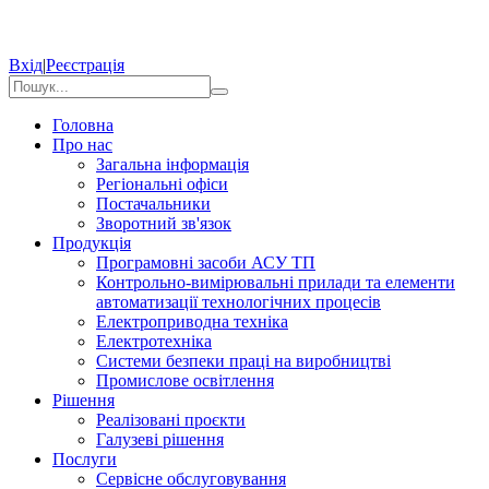
Вхід
|
Реєстрація
Головна
Про нас
Загальна інформація
Регіональні офіси
Постачальники
Зворотний зв'язок
Продукція
Програмовні засоби АСУ ТП
Контрольно-вимірювальні прилади та елементи
автоматизації технологічних процесів
Електроприводна техніка
Електротехніка
Системи безпеки праці на виробництві
Промислове освітлення
Рішення
Реалізовані проєкти
Галузеві рішення
Послуги
Сервісне обслуговування