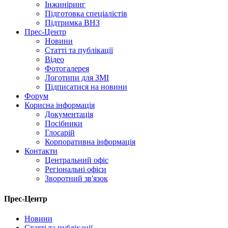
Інжиніринг
Підготовка спеціалістів
Підтримка ВНЗ
Прес-Центр
Новини
Статті та публікації
Відео
Фотогалерея
Логотипи для ЗМІ
Підписатися на новини
Форум
Корисна інформація
Документація
Посібники
Глосарій
Корпоративна інформація
Контакти
Центральний офіс
Регіональні офіси
Зворотний зв'язок
Прес-Центр
Новини
Статті та публікації