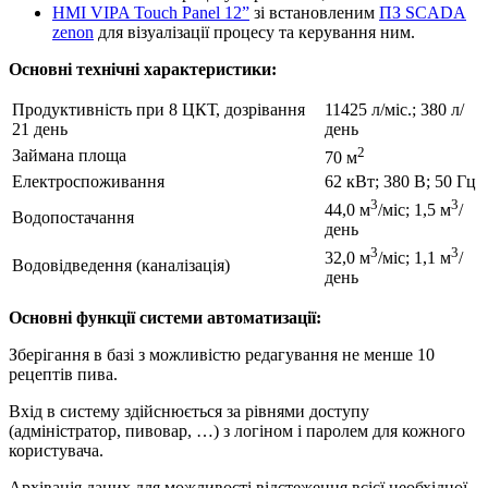
HMI VIPA Touch Panel 12”
зі встановленим
ПЗ SCADA
zenon
для візуалізації процесу та керування ним.
Основні технічні характеристики:
Продуктивність при 8 ЦКТ, дозрівання
11425 л/міс.; 380 л/
21 день
день
2
Займана площа
70 м
Електроспоживання
62 кВт; 380 В; 50 Гц
3
3
44,0 м
/міс; 1,5 м
/
Водопостачання
день
3
3
32,0 м
/міс; 1,1 м
/
Водовідведення (каналізація)
день
Основні функції системи автоматизації:
Зберігання в базі з можливістю редагування не менше 10
рецептів пива.
Вхід в систему здійснюється за рівнями доступу
(адміністратор, пивовар, …) з логіном і паролем для кожного
користувача.
Архівація даних для можливості відстеження всієї необхідної