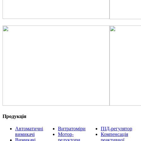
Продукція
Автоматичні
Витратоміри
ПІД-регулятор
вимикачі
Мотор-
Компенсація
Вимикачі
редуктори
реактивної