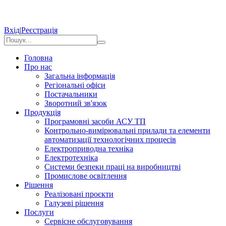
Вхід
|
Реєстрація
Головна
Про нас
Загальна інформація
Регіональні офіси
Постачальники
Зворотний зв'язок
Продукція
Програмовні засоби АСУ ТП
Контрольно-вимірювальні прилади та елементи
автоматизації технологічних процесів
Електроприводна техніка
Електротехніка
Системи безпеки праці на виробництві
Промислове освітлення
Рішення
Реалізовані проєкти
Галузеві рішення
Послуги
Сервісне обслуговування