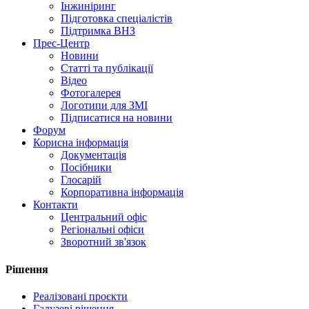
Інжиніринг
Підготовка спеціалістів
Підтримка ВНЗ
Прес-Центр
Новини
Статті та публікації
Відео
Фотогалерея
Логотипи для ЗМІ
Підписатися на новини
Форум
Корисна інформація
Документація
Посібники
Глосарій
Корпоративна інформація
Контакти
Центральний офіс
Регіональні офіси
Зворотний зв'язок
Рішення
Реалізовані проєкти
Галузеві рішення