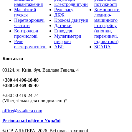
навантаження
Електродвигуни
потужності
Магнітний
Реле часу
Компоненти
пускач
ДБЖ
людино-
Перетворювачі
Крокові двигуни
машинного
частоти
Датчики
інтерфейсу
Контролери
Енкодери
(кнопки,
промислові
Мультиметри
перемикачі,
Реле
цифрові
індикатори)
електромагнітні
АВР
SCADA
Контакти
03124, м. Київ, бул. Вацлава Гавела, 4
+380 44 496-18-88
+380 50 469-39-40
+380 50 419-24-74
(Viber, тільки для повідомлень)*
office@sv-altera.com
Регіональні офіси в Україні
© СВ АЛЬТЕРА, 2026. Всі права захищені.