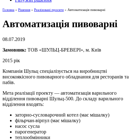
Головна
»
Рішення
»
Реалізовані проєкти
» Автоматизація пивоварні
Автоматизація пивоварні
08.07.2019
Замовник:
ТОВ «ШУЛЬЦ-БРЕВЕРІ», м. Київ
2015 рік
Компанія Шульц спеціалізується на виробництві
високоякісного пивоварного обладнання для ресторанів та
пабів.
Мета реалізації проекту — автоматизація варильного
відділення пивоварні Шульц-500. До складу варильного
відділення входять:
заторно-сусловарочний котел (має мішалку)
фільрчан-вірпул (має мішалку)
насос сусла
парогенератор
теплообмінники