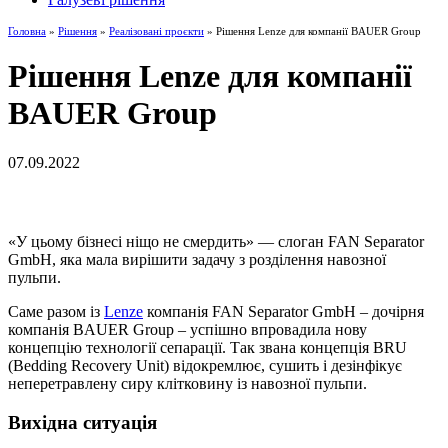
Головна
»
Рішення
»
Реалізовані проєкти
» Рішення Lenze для компанії BAUER Group
Рішення Lenze для компанії
BAUER Group
07.09.2022
«У цьому бізнесі ніщо не смердить» — слоган FAN Separator
GmbH, яка мала вирішити задачу з розділення навозної
пульпи.
Саме разом із
Lenze
компанія FAN Separator GmbH – дочірня
компанія BAUER Group – успішно впровадила нову
концепцію технології сепарації. Так звана концепція BRU
(Bedding Recovery Unit) відокремлює, сушить і дезінфікує
неперетравлену сиру клітковину із навозної пульпи.
Вихідна ситуація