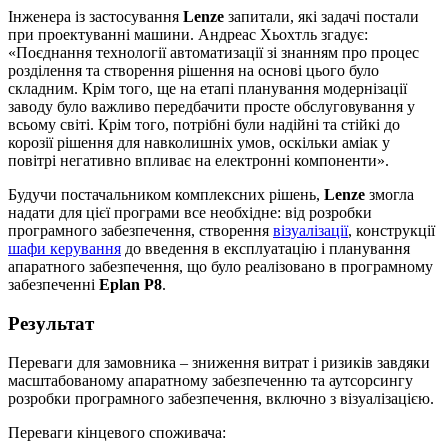
Інженера із застосування
Lenze
запитали, які задачі постали
при проектуванні машини. Андреас Хьохтль згадує:
«Поєднання технології автоматизації зі знанням про процес
розділення та створення рішення на основі цього було
складним. Крім того, ще на етапі планування модернізації
заводу було важливо передбачити просте обслуговування у
всьому світі. Крім того, потрібні були надійні та стійкі до
корозії рішення для навколишніх умов, оскільки аміак у
повітрі негативно впливає на електронні компоненти».
Будучи постачальником комплексних рішень,
Lenze
змогла
надати для цієї програми все необхідне: від розробки
програмного забезпечення, створення
візуалізації
, конструкції
шафи керування
до введення в експлуатацію і планування
апаратного забезпечення, що було реалізовано в програмному
забезпеченні
Eplan P8
.
Результат
Переваги для замовника – зниження витрат і ризиків завдяки
масштабованому апаратному забезпеченню та аутсорсингу
розробки програмного забезпечення, включно з візуалізацією.
Переваги кінцевого споживача: