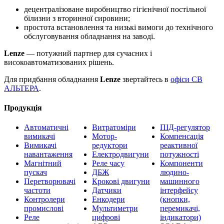
децентралізоване виробництво гігієнічної постільної
білизни з вторинної сировини;
простота встановлення та низькі вимоги до технічного
обслуговування обладнання на заводі.
Lenze
— потужний партнер для сучасних і
високоавтоматизованих рішень.
Для придбання обладнання
Lenze
звертайтесь в
офіси СВ
АЛЬТЕРА
.
Продукція
Автоматичні
Витратоміри
ПІД-регулятор
вимикачі
Мотор-
Компенсація
Вимикачі
редуктори
реактивної
навантаження
Електродвигуни
потужності
Магнітний
Реле часу
Компоненти
пускач
ДБЖ
людино-
Перетворювачі
Крокові двигуни
машинного
частоти
Датчики
інтерфейсу
Контролери
Енкодери
(кнопки,
промислові
Мультиметри
перемикачі,
Реле
цифрові
індикатори)