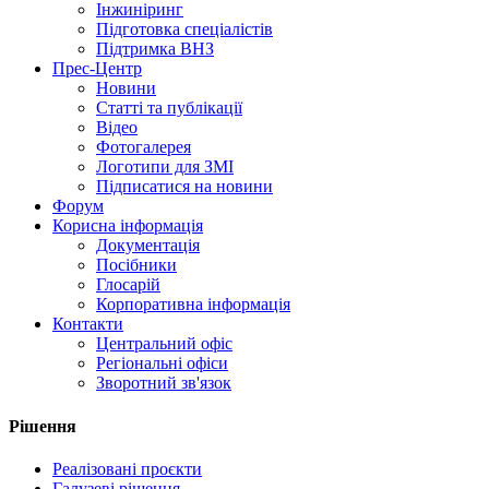
Інжиніринг
Підготовка спеціалістів
Підтримка ВНЗ
Прес-Центр
Новини
Статті та публікації
Відео
Фотогалерея
Логотипи для ЗМІ
Підписатися на новини
Форум
Корисна інформація
Документація
Посібники
Глосарій
Корпоративна інформація
Контакти
Центральний офіс
Регіональні офіси
Зворотний зв'язок
Рішення
Реалізовані проєкти
Галузеві рішення