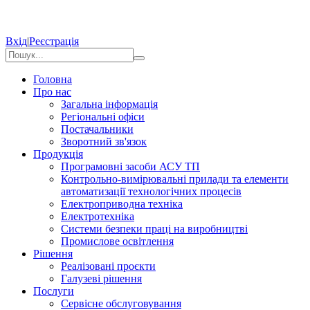
Вхід
|
Реєстрація
Головна
Про нас
Загальна інформація
Регіональні офіси
Постачальники
Зворотний зв'язок
Продукція
Програмовні засоби АСУ ТП
Контрольно-вимірювальні прилади та елементи
автоматизації технологічних процесів
Електроприводна техніка
Електротехніка
Системи безпеки праці на виробництві
Промислове освітлення
Рішення
Реалізовані проєкти
Галузеві рішення
Послуги
Сервісне обслуговування