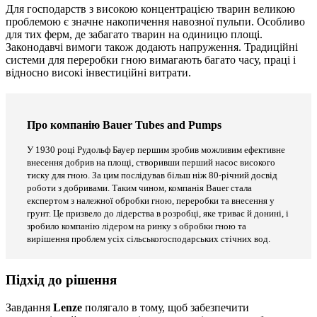
Для господарств з високою концентрацією тварин великою
проблемою є значне накопичення навозної пульпи. Особливо
для тих ферм, де забагато тварин на одиницю площі.
Законодавчі вимоги також додають напруження. Традиційні
системи для переробки гною вимагають багато часу, праці і
відносно високі інвестиційні витрати.
Про компанію Bauer Tubes and Pumps
У 1930 році Рудольф Бауер першим зробив можливим ефективне
внесення добрив на площі, створивши перший насос високого
тиску для гною. За цим послідував більш ніж 80-річний досвід
роботи з добривами. Таким чином, компанія Bauer стала
експертом з належної обробки гною, переробки та внесення у
грунт. Це призвело до лідерства в розробці, яке триває й донині, і
зробило компанію лідером на ринку з обробки гною та
вирішення проблем усіх сільськогосподарських стічних вод.
Підхід до рішення
Завдання
Lenze
полягало в тому, щоб забезпечити