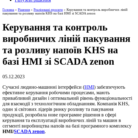
Головна
»
Рішення
»
Реалізовані проєкти
» Керування та контроль виробничих ліній
пакування та розливу напоїв KHS на базі HMI зі SCADA zenon
Керування та контроль
виробничих ліній пакування
та розливу напоїв KHS на
базі HMI зі SCADA zenon
05.12.2023
Сучасні людино-машинні інтерфейси (
HMI
) забезпечують
ефективне керування робочими процесами, мають
привабливий дизайн і оптимальний рівень функціональності
для взаємодії з технологічним обладнанням. Компанія KHS,
один зі світових лідерів ринку розливу та пакування
продукції, розробила нове програмне рішення в сфері
керування та експлуатації виробничих ліній та машин в
сегменті виробництва напоїв на базі програмного комплексу
HMI/
SCADA zenon
.