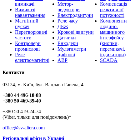
вимикачі
Мотор-
Компенсація
Вимикачі
редуктори
реактивної
навантаження
Електродвигуни
потужності
Магнітний
Реле часу
Компоненти
пускач
ДБЖ
людино-
Перетворювачі
Крокові двигуни
машинного
частоти
Датчики
інтерфейсу
Контролери
Енкодери
(кнопки,
промислові
Мультиметри
перемикачі,
Реле
цифрові
індикатори)
електромагнітні
АВР
SCADA
Контакти
03124, м. Київ, бул. Вацлава Гавела, 4
+380 44 496-18-88
+380 50 469-39-40
+380 50 419-24-74
(Viber, тільки для повідомлень)*
office@sv-altera.com
Регіональні офіси в Україні