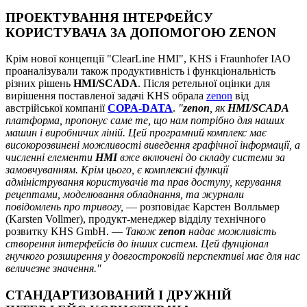
ПРОЕКТУВАННЯ ІНТЕРФЕЙСУ
КОРИСТУВАЧА ЗА ДОПОМОГОЮ ZENON
Крім нової концепції "ClearLine HMI", KHS і Fraunhofer IAO
проаналізували також продуктивність і функціональність
різних рішень
HMI/SCADA
. Після ретельної оцінки для
вирішення поставленої задачі KHS обрала
zenon
від
австрійської компанії
COPA-DATA
.
"
zenon
, як
HMI/SCADA
платформа, пропонує саме те, що нам потрібно для наших
машин і виробничих ліній. Цей програмний комплекс має
високорозвинені можливості виведення графічної інформації, а
численні елементи
HMI
вже включені до складу системи за
замовчуванням. Крім цього, є комплексні функції
адміністрування користувачів та прав доступу, керування
рецептами, моделювання обладнання, та журнали
повідомлень про тривогу,
— розповідає Карстен Волльмер
(Karsten Vollmer), продукт-менеджер відділу технічного
розвитку KHS GmbH. —
Також
zenon
надає можливість
створення інтерфейсів до інших систем. Цей фунціонал
гнучкого розширення у довгостроковій перспективі має для нас
величезне значення."
СТАНДАРТИЗОВАНИЙ І ДРУЖНІЙ