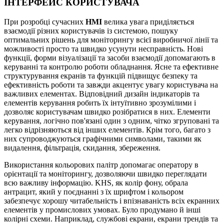
ІНТЕРФЕЙС КОРИСТУВАЧА
При розробці сучасних
HMI
велика увага приділяється
взаємодії різних користувачів із системою, пошуку
оптимальних рішень для моніторингу всієї виробничої лінії та
можливості просто та швидко усунути несправність. Нові
функції, форми візуалізації та засоби взаємодії допомагають в
керуванні та контролю роботи обладнання. Ясне та ефективне
структурування екранів та функцій підвищує безпеку та
ефективність роботи та завжди акцентує увагу користувача на
важливих елементах. Відповідний дизайн індикаторів та
елементів керування робить їх інтуїтивно зрозумілими і
дозволяє користувачам швидко розібратися в них. Елементи
керування, логічно пов'язані один з одним, чітко згруповані та
легко відрізняються від інших елементів. Крім того, багато з
них супроводжуються графічними символами, такими як
видалення, фільтрація, скидання, збереження.
Використання кольорових палітр допомагає оператору в
орієнтації та моніторингу, дозволяючи швидко переглядати
всю важливу інформацію. KHS, як колір фону, обрала
антрацит, який у поєднанні з їх шрифтом і кольором
забезпечує хорошу читабельність і впізнаваність всіх екранних
елементів у промислових умовах. Було продумано й інші
колірні схеми. Наприклад, службові екрани, екрани трендів та