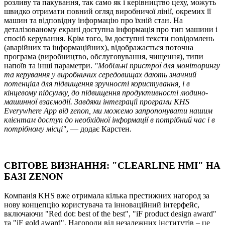
розливу та пакування, так само як і керівництво цеху, можуть
швидко отримати повний огляд виробничої лінії, окремих її
машин та відповідну інформацію про їхній стан. На
деталізованому екрані доступна інформація про тип машини і
спосіб керування. Крім того, їм доступні тексти повідомлень
(аварійних та інформаційних), відображається поточна
програма (виробництво, обслуговування, чищення), типи
напоїв та інші параметри.
"Мобільні пристрої для моніторингу
та керування у виробничих середовищах дають значний
потенціал для підвищення зручності користування, і в
кінцевому підсумку, до підвищення продуктивності людино-
машинної взаємодії. Завдяки інтеграції програми KHS
Everywhere App від zenon, ми можемо запропонувати нашим
клієнтам доступ до необхідної інформації в потрібний час і в
потрібному місці"
, — додає Карстен.
СВІТОВЕ ВИЗНАННЯ: "CLEARLINE HMI" НА
БАЗІ ZENON
Компанія KHS вже отримала кілька престижних нагород за
нову концепцію користувача та інноваційний інтерфейс,
включаючи "Red dot: best of the best", "iF product design award"
та "iF gold award". Нагороди від незалежних інститутів – це