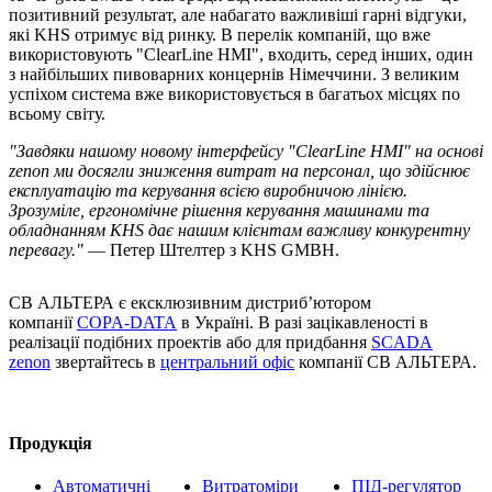
позитивний результат, але набагато важливіші гарні відгуки,
які KHS отримує від ринку. В перелік компаній, що вже
використовують "ClearLine HMI", входить, серед інших, один
з найбільших пивоварних концернів Німеччини. З великим
успіхом система вже використовується в багатьох місцях по
всьому світу.
"Завдяки нашому новому інтерфейсу "ClearLine HMI" на основі
zenon ми досягли зниження витрат на персонал, що здійснює
експлуатацію та керування всією виробничою лінією.
Зрозуміле, ергономічне рішення керування машинами та
обладнанням KHS дає нашим клієнтам важливу конкурентну
перевагу."
— Петер Штелтер з KHS GMBH.
СВ АЛЬТЕРА є ексклюзивним дистриб’ютором
компанії
COPA-DATA
в Україні. В разі зацікавленості в
реалізації подібних проектів або для придбання
SCADA
zenon
звертайтесь в
центральний офіс
компанії СВ АЛЬТЕРА.
Продукція
Автоматичні
Витратоміри
ПІД-регулятор