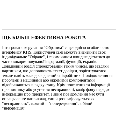
ЩЕ БІЛЬШ ЕФЕКТИВНА РОБОТА
Інтегроване керування "Обраним" є ще однією особливістю
інтерфейсу KHS. Користувачі самі можуть визначити своє
індивідуальне "Обране", і таким чином швидше дістатися до
часто використовуваної інформації, функцій, екранів.
Довідковий розділ спроектований таким чином, що завдяки
картинкам, що доповнюють текст довідки, зорієнтуватися
зможе навіть малодосвідчений співробітник. Повідомлення та
проблеми з машинами або окремими компонентами
відображаються в рядку стану. Крім пояснення та інформації
про помилку або усунення несправності, колір фону передає
інформацію про пріоритет, з яким повідомлення має бути
опрацьовано: наприклад, синій розшифровується як
"несправність", жовтий – "попередження", а білий –
"інформація".