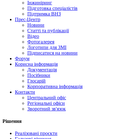
Інжиніринг
Підготовка спеціалістів
Підтримка ВНЗ
Прес-Центр
Новини
Статті та публікації
Відео
Фотогалерея
Логотипи для ЗМІ
Підписатися на новини
Форум
Корисна інформація
Документація
Посібники
Глосарій
Корпоративна інформація
Контакти
Центральний офіс
Регіональні офіси
Зворотний зв'язок
Рішення
Реалізовані проєкти
Галузеві рішення