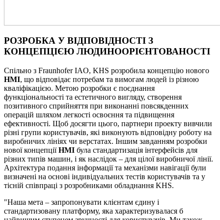
РОЗРОБКА У ВІДПОВІДНОСТІ З
КОНЦЕПЦІЄЮ ЛЮДИНООРІЄНТОВАНОСТІ
Спільно з Fraunhofer IAO, KHS розробила концепцію нового
HMI
, що відповідає потребам та вимогам людей із різною
кваліфікацією. Метою розробки є поєднання
функціональності та естетичного вигляду, створення
позитивного сприйняття при виконанні повсякденних
операцій шляхом легкості освоєння та підвищення
ефективності. Щоб досягти цього, партнери проекту вивчили
різні групи користувачів, які виконують відповідну роботу на
виробничих лініях чи верстатах. Іншим завданням розробки
нової концепції
HMI
була стандартизація інтерфейсів для
різних типів машин, і як наслідок – для цілої виробничої лінії.
Архітектура подання інформації та механізми навігації були
визначені на основі індивідуальних тестів користувачів та у
тісній співпраці з розробниками обладнання KHS.
"Наша мета – запропонувати клієнтам єдину і
стандартизовану платформу, яка характеризувалася б
найвищим ступенем зручності для користувачів. Ми також