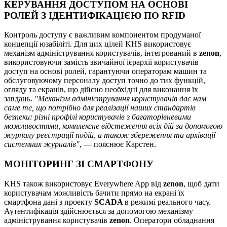
КЕРУВАННЯ ДОСТУПОМ НА ОСНОВІ
РОЛЕЙ З ІДЕНТИФІКАЦІЄЮ ПО RFID
Контроль доступу є важливим компонентом продуманої
концепції юзабіліті. Для цих цілей KHS використовує
механізм адміністрування користувачів, інтегрований в
zenon
,
використовуючи замість звичайної ієрархії користувачів
доступ на основі ролей, гарантуючи операторам машин та
обслуговуючому персоналу доступ точно до тих функцій,
огляду та екранів, що дійсно необхідні для виконання їх
завдань.
"Механізм адміністрування користувачів дає нам
саме те, що потрібно для реалізації наших стандартів
безпеки: різні профілі користувачів з багаторівневими
можливостями, комплексне відстеження всіх дій за допомогою
журналу реєстрації подій, а також збереження та архівації
системних журналів"
, — пояснює Карстен.
МОНІТОРИНГ ЗІ СМАРТФОНУ
KHS також використовує Everywhere App від
zenon
, щоб дати
користувачам можливість бачити прямо на екрані їх
смартфона дані з проекту
SCADA
в режимі реального часу.
Аутентифікація здійснюється за допомогою механізму
адміністрування користувачів
zenon
. Оператори обладнання