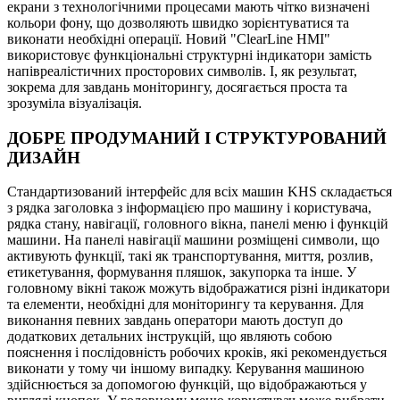
екрани з технологічними процесами мають чітко визначені
кольори фону, що дозволяють швидко зорієнтуватися та
виконати необхідні операції. Новий "ClearLine HMI"
використовує функціональні структурні індикатори замість
напівреалістичних просторових символів. І, як результат,
зокрема для завдань моніторингу, досягається проста та
зрозуміла візуалізація.
ДОБРЕ ПРОДУМАНИЙ І СТРУКТУРОВАНИЙ
ДИЗАЙН
Стандартизований інтерфейс для всіх машин KHS складається
з рядка заголовка з інформацією про машину і користувача,
рядка стану, навігації, головного вікна, панелі меню і функцій
машини. На панелі навігації машини розміщені символи, що
активують функції, такі як транспортування, миття, розлив,
етикетування, формування пляшок, закупорка та інше. У
головному вікні також можуть відображатися різні індикатори
та елементи, необхідні для моніторингу та керування. Для
виконання певних завдань оператори мають доступ до
додаткових детальних інструкцій, що являють собою
пояснення і послідовність робочих кроків, які рекомендується
виконати у тому чи іншому випадку. Керування машиною
здійснюється за допомогою функцій, що відображаються у