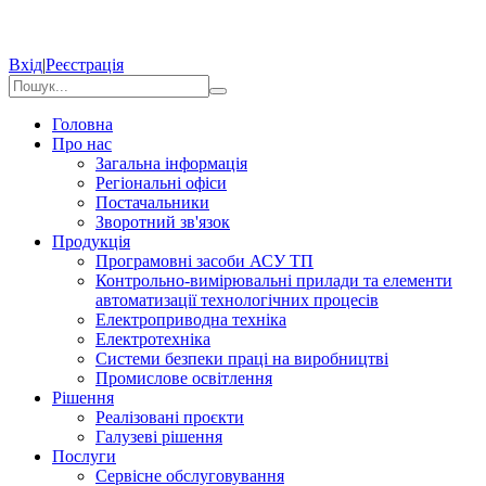
Вхід
|
Реєстрація
Головна
Про нас
Загальна інформація
Регіональні офіси
Постачальники
Зворотний зв'язок
Продукція
Програмовні засоби АСУ ТП
Контрольно-вимірювальні прилади та елементи
автоматизації технологічних процесів
Електроприводна техніка
Електротехніка
Системи безпеки праці на виробництві
Промислове освітлення
Рішення
Реалізовані проєкти
Галузеві рішення
Послуги
Сервісне обслуговування