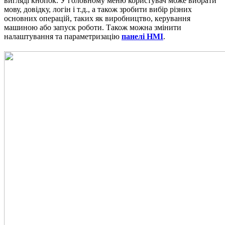
вигляді кнопок. У головному меню користувач може вибрати
мову, довідку, логін і т.д., а також зробити вибір різних
основних операцій, таких як виробництво, керування
машиною або запуск роботи. Також можна змінити
налаштування та параметризацію
панелі HMI
.