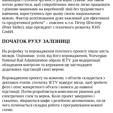
хотіли домогтися, щоб співробітники змогли легко працювати
з різними машинами на виробничій лінії без трудомісткого
навчання, користуючись при цьому своєю національною
мовою. Фактор розпізнавання дуже важливий для ефективної
та продуктивної роботи" – пояснює к.т.н. Петер Штелтер
(Peter Stelter), віце-президент з технічного розвитку KHS
GmbH.
ПОЧАТОК РУХУ ЗАЛІЗНИЦІ
На розробку та впровадження пілотного проекту пішло шість
місяців. Оцінивши успіх від його впровадження, Norwegian
National Rail Administration обрали IETV для модернізації
обладнання контролю та керування ще шістнадцяти
додаткових підстанцій своєї мережі.
Впровадження проекту на кожному з об'єктів складається з
декількох етапів: спочатку IETV відвідує місце, щоб зробити
фото і опис конкретного об'єкта і вимоги до наявної
підстанції. Потім розробляється комплексне рішення для
електричних схем та мереж. Коли проект завершено і
схвалено, збираються шафи з релейною автоматикою, після
чого починається складна робота з програмування кожної
схеми.