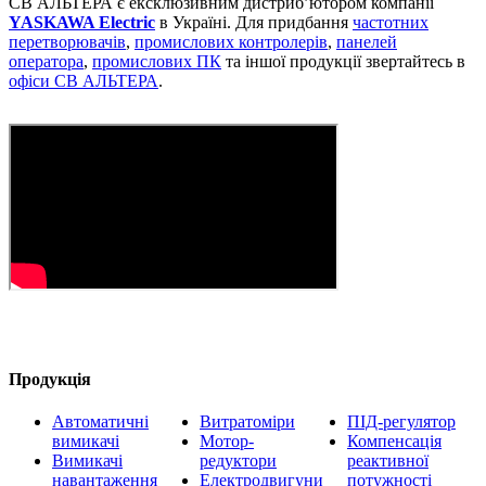
СВ АЛЬТЕРА є ексклюзивним дистриб’ютором компанії
YASKAWA Electric
в Україні. Для придбання
частотних
перетворювачів
,
промислових контролерів
,
панелей
оператора
,
промислових ПК
та іншої продукції звертайтесь в
офіси СВ АЛЬТЕРА
.
Продукція
Автоматичні
Витратоміри
ПІД-регулятор
вимикачі
Мотор-
Компенсація
Вимикачі
редуктори
реактивної
навантаження
Електродвигуни
потужності