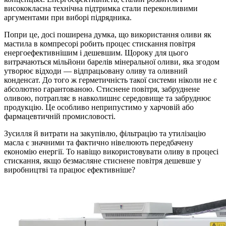
висококласна технічна підтримка стали переконливими
аргументами при виборі підрядника.
Попри це, досі поширена думка, що використання оливи як
мастила в компресорі робить процес стискання повітря
енергоефективнішим і дешевшим. Щороку для цього
витрачаються мільйони барелів мінеральної оливи, яка згодом
утворює відходи — відпрацьовану оливу та оливний
конденсат. До того ж герметичність такої системи ніколи не є
абсолютно гарантованою. Стиснене повітря, забруднене
оливою, потрапляє в навколишнє середовище та забруднює
продукцію. Це особливо неприпустимо у харчовій або
фармацевтичній промисловості.
Зусилля й витрати на закупівлю, фільтрацію та утилізацію
масла є значними та фактично нівелюють передбачену
економію енергії. То навіщо використовувати оливу в процесі
стискання, якщо безмасляне стиснене повітря дешевше у
виробництві та працює ефективніше?