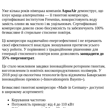
Уже кілька років німецька компанія
AquaAir
демонструє, що
існує краща альтернатива — її гвинтові компресори,
сертифіковані інститутом Fresenius, використовують воду
замість оливи як мастило і як ущільнювач. Сертифіковані
компресори довели свою біосумісність та забезпечують 100%
безмасляне й стерильне стиснене повітря.
Ці компресори надзвичайно енергоефективні і не втрачають
своєї ефективності внаслідок зношування протягом усього
часу роботи. У порівнянні з традиційними рішеннями для
генерації стисненого повітря вони дозволяють
заощадити до
35% енерговитрат
.
Це стало можливим завдяки інноваційним роторним гвинтам,
виготовленим із новітніх високопродуктивних полімерів. У
2018 році ця екологічна технологія була відзначена Баварською
інноваційною премією («Innovationspreis Bayern»).
Безмасляні гвинтові компресори «Made in Germany» доступні
в широкому асортименті:
Керування частотою
Потужність приводу: від 4 до 110 кВт