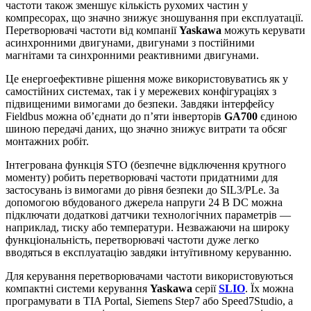
частоти також зменшує кількість рухомих частин у
компресорах, що значно знижує зношування при експлуатації.
Перетворювачі частоти від компанії
Yaskawa
можуть керувати
асинхронними двигунами, двигунами з постійними
магнітами та синхронними реактивними двигунами.
Це енергоефективне рішення може використовуватись як у
самостійних системах, так і у мережевих конфігураціях з
підвищеними вимогами до безпеки. Завдяки інтерфейсу
Fieldbus можна об’єднати до п’яти інверторів
GA700
єдиною
шиною передачі даних, що значно знижує витрати та обсяг
монтажних робіт.
Інтегрована функція STO (безпечне відключення крутного
моменту) робить перетворювачі частоти придатними для
застосувань із вимогами до рівня безпеки до SIL3/PLe. За
допомогою вбудованого джерела напруги 24 В DС можна
підключати додаткові датчики технологічних параметрів —
наприклад, тиску або температури. Незважаючи на широку
функціональність, перетворювачі частоти дуже легко
вводяться в експлуатацію завдяки інтуїтивному керуванню.
Для керування перетворювачами частоти використовуються
компактні системи керування
Yaskawa
серії
SLIO
. Їх можна
програмувати в TIA Portal, Siemens Step7 або Speed7Studio, а