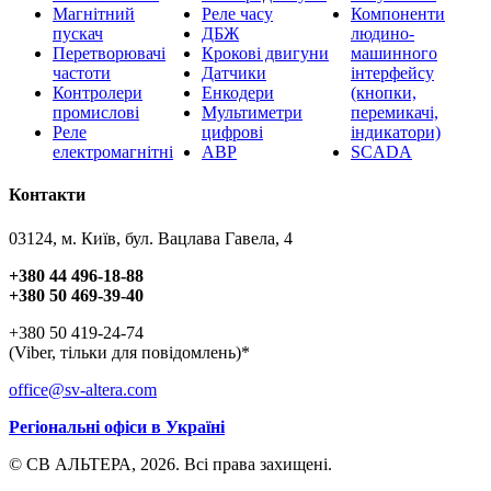
Магнітний
Реле часу
Компоненти
пускач
ДБЖ
людино-
Перетворювачі
Крокові двигуни
машинного
частоти
Датчики
інтерфейсу
Контролери
Енкодери
(кнопки,
промислові
Мультиметри
перемикачі,
Реле
цифрові
індикатори)
електромагнітні
АВР
SCADA
Контакти
03124, м. Київ, бул. Вацлава Гавела, 4
+380 44 496-18-88
+380 50 469-39-40
+380 50 419-24-74
(Viber, тільки для повідомлень)*
office@sv-altera.com
Регіональні офіси в Україні
© СВ АЛЬТЕРА, 2026. Всі права захищені.