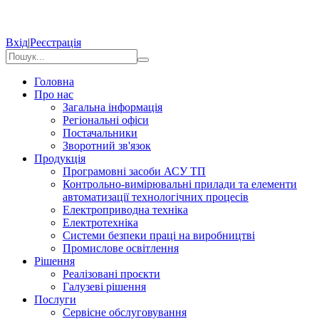
Вхід
|
Реєстрація
Головна
Про нас
Загальна інформація
Регіональні офіси
Постачальники
Зворотний зв'язок
Продукція
Програмовні засоби АСУ ТП
Контрольно-вимірювальні прилади та елементи
автоматизації технологічних процесів
Електроприводна техніка
Електротехніка
Системи безпеки праці на виробництві
Промислове освітлення
Рішення
Реалізовані проєкти
Галузеві рішення
Послуги
Сервісне обслуговування