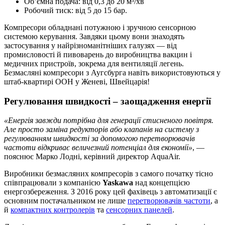
Об’ємна подача: від 0,3 до 20 м³/хв
Робочий тиск: від 5 до 15 бар.
Компресори обладнані потужною і зручною сенсорною
системою керування. Завдяки цьому вони знаходять
застосування у найрізноманітніших галузях — від
промисловості й пивоварень до виробництва вакцин і
медичних пристроїв, зокрема для вентиляції легень.
Безмасляні компресори з Аугсбурга навіть використовуються у
штаб-квартирі ООН у Женеві, Швейцарія!
Регулювання швидкості – заощадження енергії
«Енергія завжди потрібна для генерації стисненого повітря.
Але просто заміна редукторів або клапанів на систему з
регулюванням швидкості за допомогою перетворювачів
частоти відкриває величезний потенціал для економії»
, —
пояснює Марко Лодні, керівний директор AquaAir.
Виробники безмасляних компресорів з самого початку тісно
співпрацювали з компанією
Yaskawa
над концепцією
енергозбереження. З 2016 року цей фахівець з автоматизації є
основним постачальником не лише
перетворювачів частоти
, а
й
компактних контролерів
та
сенсорних панелей
.