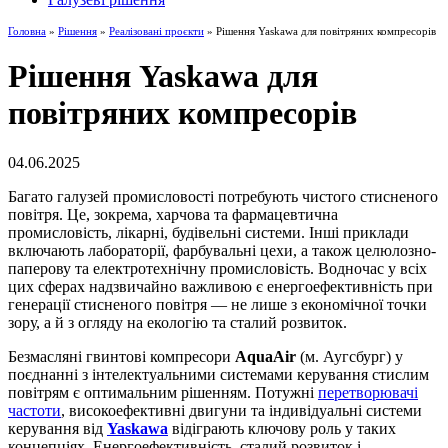
Головна
»
Рішення
»
Реалізовані проєкти
» Рішення Yaskawa для повітряних компресорів
Рішення Yaskawa для
повітряних компресорів
04.06.2025
Багато галузей промисловості потребують чистого стисненого
повітря. Це, зокрема, харчова та фармацевтична
промисловість, лікарні, будівельні системи. Інші приклади
включають лабораторії, фарбувальні цехи, а також целюлозно-
паперову та електротехнічну промисловість. Водночас у всіх
цих сферах надзвичайно важливою є енергоефективність при
генерації стисненого повітря — не лише з економічної точки
зору, а й з огляду на екологію та сталий розвиток.
Безмасляні гвинтові компресори
AquaAir
(м. Аугсбург) у
поєднанні з інтелектуальними системами керування стислим
повітрям є оптимальним рішенням. Потужні
перетворювачі
частоти
, високоефективні двигуни та індивідуальні системи
керування від
Yaskawa
відіграють ключову роль у таких
концепціях. Енергоефективність, сталий розвиток і