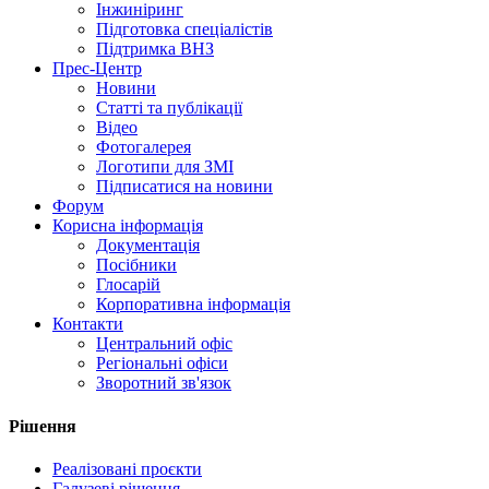
Інжиніринг
Підготовка спеціалістів
Підтримка ВНЗ
Прес-Центр
Новини
Статті та публікації
Відео
Фотогалерея
Логотипи для ЗМІ
Підписатися на новини
Форум
Корисна інформація
Документація
Посібники
Глосарій
Корпоративна інформація
Контакти
Центральний офіс
Регіональні офіси
Зворотний зв'язок
Рішення
Реалізовані проєкти
Галузеві рішення