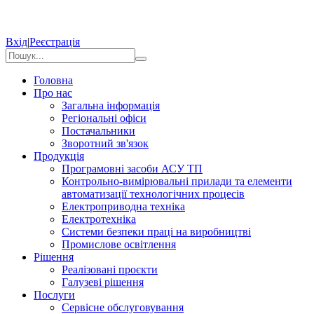
Вхід
|
Реєстрація
Головна
Про нас
Загальна інформація
Регіональні офіси
Постачальники
Зворотний зв'язок
Продукція
Програмовні засоби АСУ ТП
Контрольно-вимірювальні прилади та елементи
автоматизації технологічних процесів
Електроприводна техніка
Електротехніка
Системи безпеки праці на виробництві
Промислове освітлення
Рішення
Реалізовані проєкти
Галузеві рішення
Послуги
Сервісне обслуговування