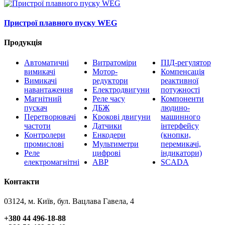
Пристрої плавного пуску WEG
Продукція
Автоматичні
Витратоміри
ПІД-регулятор
вимикачі
Мотор-
Компенсація
Вимикачі
редуктори
реактивної
навантаження
Електродвигуни
потужності
Магнітний
Реле часу
Компоненти
пускач
ДБЖ
людино-
Перетворювачі
Крокові двигуни
машинного
частоти
Датчики
інтерфейсу
Контролери
Енкодери
(кнопки,
промислові
Мультиметри
перемикачі,
Реле
цифрові
індикатори)
електромагнітні
АВР
SCADA
Контакти
03124, м. Київ, бул. Вацлава Гавела, 4
+380 44 496-18-88