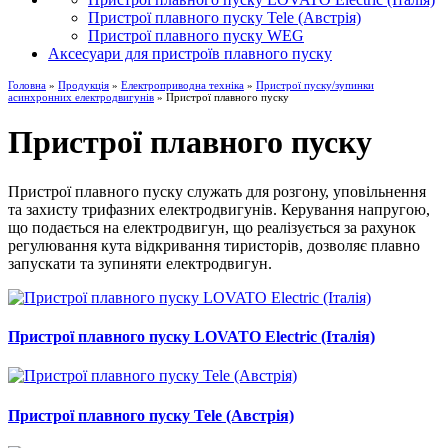
Пристрої плавного пуску Tele (Австрія)
Пристрої плавного пуску WEG
Аксесуари для пристроїв плавного пуску
Головна
»
Продукція
»
Електроприводна техніка
»
Пристрої пуску/зупинки
асинхронних електродвигунів
» Пристрої плавного пуску
Пристрої плавного пуску
Пристрої плавного пуску служать для розгону, уповільнення
та захисту трифазних електродвигунів. Керування напругою,
що подається на електродвигун, що реалізується за рахунок
регулювання кута відкривання тиристорів, дозволяє плавно
запускати та зупиняти електродвигун.
Пристрої плавного пуску LOVATO Electric (Італія)
Пристрої плавного пуску Tele (Австрія)