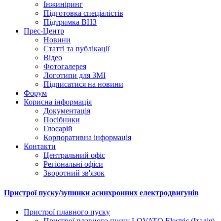
Інжиніринг
Підготовка спеціалістів
Підтримка ВНЗ
Прес-Центр
Новини
Статті та публікації
Відео
Фотогалерея
Логотипи для ЗМІ
Підписатися на новини
Форум
Корисна інформація
Документація
Посібники
Глосарій
Корпоративна інформація
Контакти
Центральний офіс
Регіональні офіси
Зворотний зв'язок
Пристрої пуску/зупинки асинхронних електродвигунів
Пристрої плавного пуску
Пристрої плавного пуску LOVATO Electric (Італія)