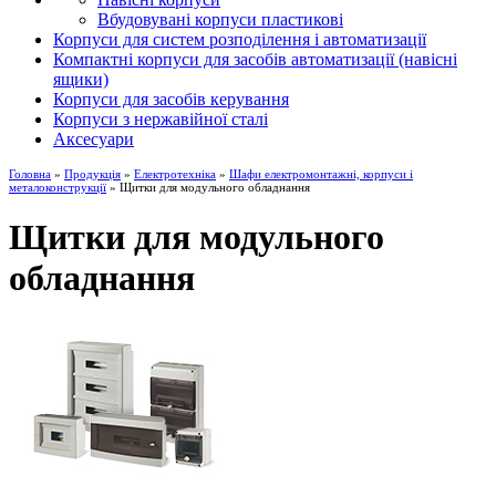
Вбудовувані корпуси пластикові
Корпуси для систем розподілення і автоматизації
Компактні корпуси для засобів автоматизації (навісні
ящики)
Корпуси для засобів керування
Корпуси з нержавійної сталі
Аксесуари
Головна
»
Продукція
»
Електротехніка
»
Шафи електромонтажні, корпуси і
металоконструкції
» Щитки для модульного обладнання
Щитки для модульного
обладнання