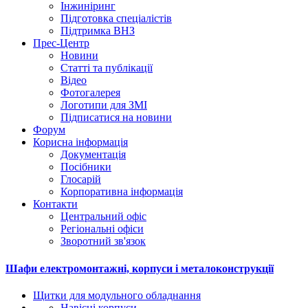
Інжиніринг
Підготовка спеціалістів
Підтримка ВНЗ
Прес-Центр
Новини
Статті та публікації
Відео
Фотогалерея
Логотипи для ЗМІ
Підписатися на новини
Форум
Корисна інформація
Документація
Посібники
Глосарій
Корпоративна інформація
Контакти
Центральний офіс
Регіональні офіси
Зворотний зв'язок
Шафи електромонтажні, корпуси і металоконструкції
Щитки для модульного обладнання
Навісні корпуси