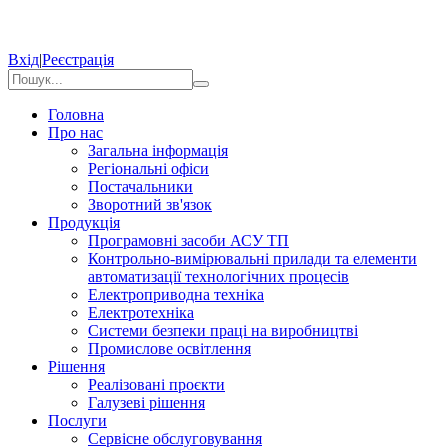
Вхід
|
Реєстрація
Головна
Про нас
Загальна інформація
Регіональні офіси
Постачальники
Зворотний зв'язок
Продукція
Програмовні засоби АСУ ТП
Контрольно-вимірювальні прилади та елементи
автоматизації технологічних процесів
Електроприводна техніка
Електротехніка
Системи безпеки праці на виробництві
Промислове освітлення
Рішення
Реалізовані проєкти
Галузеві рішення
Послуги
Сервісне обслуговування