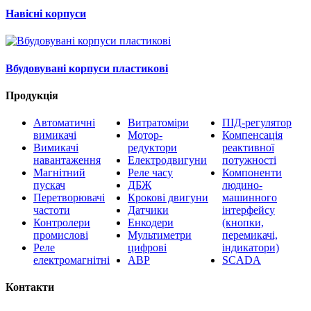
Навісні корпуси
Вбудовувані корпуси пластикові
Продукція
Автоматичні
Витратоміри
ПІД-регулятор
вимикачі
Мотор-
Компенсація
Вимикачі
редуктори
реактивної
навантаження
Електродвигуни
потужності
Магнітний
Реле часу
Компоненти
пускач
ДБЖ
людино-
Перетворювачі
Крокові двигуни
машинного
частоти
Датчики
інтерфейсу
Контролери
Енкодери
(кнопки,
промислові
Мультиметри
перемикачі,
Реле
цифрові
індикатори)
електромагнітні
АВР
SCADA
Контакти