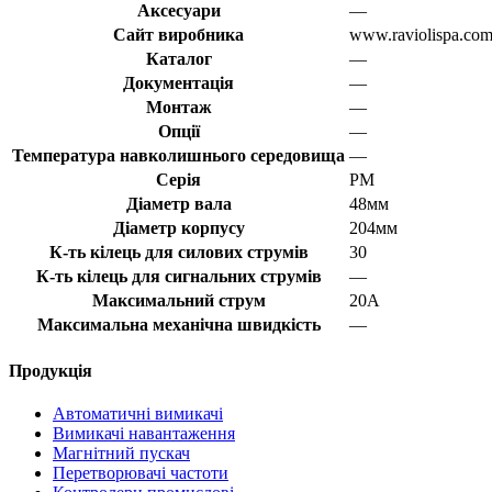
Аксесуари
—
Сайт виробника
www.raviolispa.co
Каталог
—
Документація
—
Монтаж
—
Опції
—
Температура навколишнього середовища
—
Серія
PM
Діаметр вала
48мм
Діаметр корпусу
204мм
К-ть кілець для силових струмів
30
К-ть кілець для сигнальних струмів
—
Максимальний струм
20А
Максимальна механічна швидкість
—
Продукція
Автоматичні вимикачі
Вимикачі навантаження
Магнітний пускач
Перетворювачі частоти