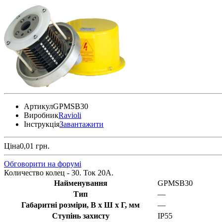
Артикул
GPMSB30
Виробник
Ravioli
Інструкція
Завантажити
Ціна
0,01 грн.
Обговорити на форумі
Количество колец - 30. Ток 20А.
Найменування
GPMSB30
Тип
—
Габаритні розміри, В х Ш х Г, мм
—
Ступінь захисту
IP55