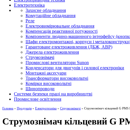
Електротехніка
Захисне обладнання
Комутаційне обладнання
Реле
Електровимірювальне обладнання
Компенсація реактивної потужності
Компоненти людино-машинного інтерфейсу (кнопки,
Шафи електромонтажні, корпуси і металоконструкці
Гарантоване електроживлення (ДБЖ, АВР)
Джерела електроживлення
Струмознімачі
Промислові вентилятори Sunon
Конденсатори для двигунів і силової електроніки
Монтажні аксесуари
Трансформатори високовольтні
Комірки високовольтні
Шинопроводи
Системи безпеки праці на виробництві
Промислове освітлення
Головна
»
Продукція
»
Електротехніка
»
Струмознімачі
» Струмознімач кільцевий G PMS
Струмознімач кільцевий G P