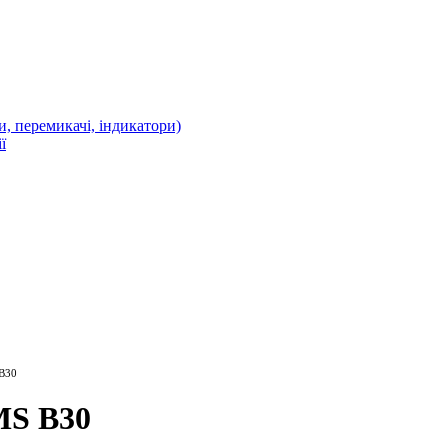
 перемикачі, індикатори)
ї
 B30
MS B30