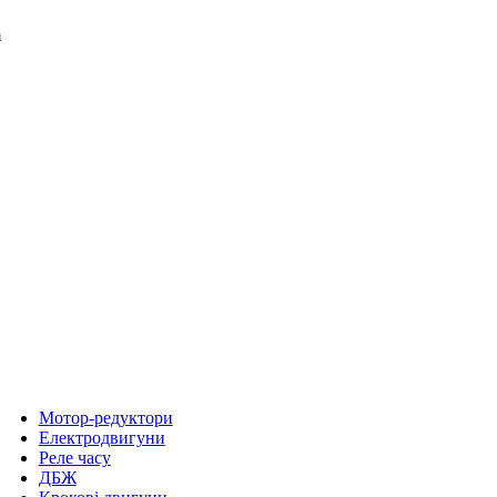
m
Мотор-редуктори
Електродвигуни
Реле часу
ДБЖ