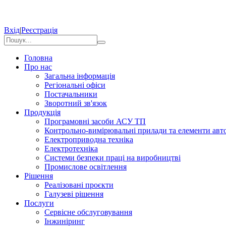
Вхід
|
Реєстрація
Головна
Про нас
Загальна інформація
Регіональні офіси
Постачальники
Зворотний зв'язок
Продукція
Програмовні засоби АСУ ТП
Контрольно-вимірювальні прилади та елементи авто
Електроприводна техніка
Електротехніка
Системи безпеки праці на виробництві
Промислове освітлення
Рішення
Реалізовані проєкти
Галузеві рішення
Послуги
Сервісне обслуговування
Інжиніринг