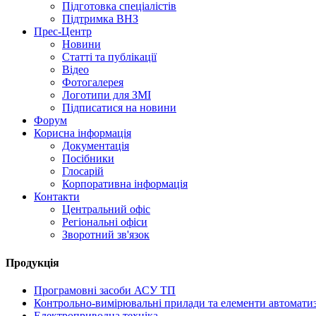
Підготовка спеціалістів
Підтримка ВНЗ
Прес-Центр
Новини
Статті та публікації
Відео
Фотогалерея
Логотипи для ЗМІ
Підписатися на новини
Форум
Корисна інформація
Документація
Посібники
Глосарій
Корпоративна інформація
Контакти
Центральний офіс
Регіональні офіси
Зворотний зв'язок
Продукція
Програмовні засоби АСУ ТП
Контрольно-вимірювальні прилади та елементи автоматиз
Електроприводна техніка