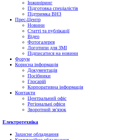
Інжиніринг
Підготовка спеціалістів
Підтримка ВНЗ
Прес-Центр
Новини
Статті та публікації
Відео
Фотогалерея
Логотипи для ЗМІ
Підписатися на новини
Форум
Корисна інформація
Документація
Посібники
Глосарій
Корпоративна інформація
Контакти
Центральний офіс
Регіональні офіси
Зворотний зв'язок
Електротехніка
Захисне обладнання
Комутаційне обладнання