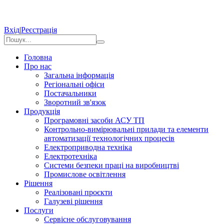
Вхід
|
Реєстрація
Головна
Про нас
Загальна інформація
Регіональні офіси
Постачальники
Зворотний зв'язок
Продукція
Програмовні засоби АСУ ТП
Контрольно-вимірювальні прилади та елементи
автоматизації технологічних процесів
Електроприводна техніка
Електротехніка
Системи безпеки праці на виробництві
Промислове освітлення
Рішення
Реалізовані проєкти
Галузеві рішення
Послуги
Сервісне обслуговування