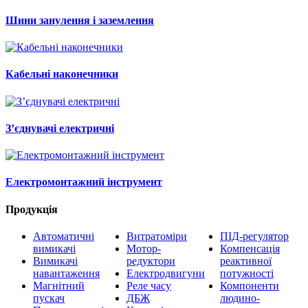
Шини занулення і заземлення
Кабельні наконечники
З’єднувачі електричні
Електромонтажний інструмент
Продукція
Автоматичні
Витратоміри
ПІД-регулятор
вимикачі
Мотор-
Компенсація
Вимикачі
редуктори
реактивної
навантаження
Електродвигуни
потужності
Магнітний
Реле часу
Компоненти
пускач
ДБЖ
людино-