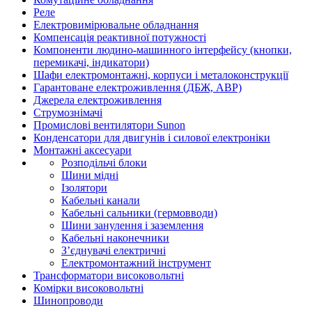
Реле
Електровимірювальне обладнання
Компенсація реактивної потужності
Компоненти людино-машинного інтерфейсу (кнопки,
перемикачі, індикатори)
Шафи електромонтажні, корпуси і металоконструкції
Гарантоване електроживлення (ДБЖ, АВР)
Джерела електроживлення
Струмознімачі
Промислові вентилятори Sunon
Конденсатори для двигунів і силової електроніки
Монтажні аксесуари
Розподільчі блоки
Шини мідні
Ізолятори
Кабельні канали
Кабельні сальники (гермовводи)
Шини занулення і заземлення
Кабельні наконечники
З’єднувачі електричні
Електромонтажний інструмент
Трансформатори високовольтні
Комірки високовольтні
Шинопроводи