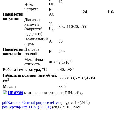
12
DC
Ном.
напруга
В
24
110
Параметри
AC
котушки
Діапазон
%
напруги
80…110/20…55
U
(закриття/
n
відкриття)
Номінальний
А
30
струм
Параметри
Напруга
В
250
контактів
ізоляції
Механічна
6
цикл
? 5x10
стійкість
Робоча температура, °С
-40…+85
Габаритні розміри, мм/ об’єм,
68,6 x 33,5 x 37,4 / 84
3
см
Маса, г
88,6
HR8X89
монтажна пластина на DIN-рейку
pdf
Каталог General purpose relays
(eng), с. 10 (24-9)
pdf
Сертифікат TUV (ATEX)
(eng), с. 10 (24-9)