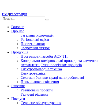
Вхід
|
Реєстрація
Головна
Про нас
Загальна інформація
Регіональні офіси
Постачальники
Зворотний зв'язок
Продукція
Програмовні засоби АСУ ТП
Контрольно-вимірювальні прилади та елементи
автоматизації технологічних процесів
Електроприводна техніка
Електротехніка
Системи безпеки праці на виробництві
Промислове освітлення
Рішення
Реалізовані проєкти
Галузеві рішення
Послуги
Сервісне обслуговування