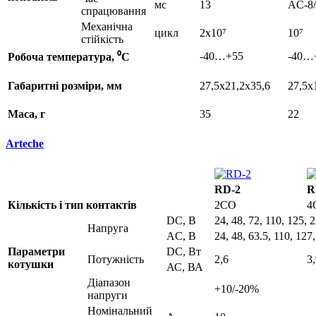
мс
13
AC-8/
спрацювання
Механічна
цикл
2x10⁷
10⁷
стійкість
-40…+55
-40…
Робоча температура, ⁰С
Габаритні розміри, мм
27,5x21,2x35,6
27,5x
Маса, г
35
22
Arteche
RD-2
R
Кількість і тип контактів
2CO
4
DC, B
24, 48, 72, 110, 125, 
Напруга
AC, B
24, 48, 63.5, 110, 127
Параметри
DC, Вт
Потужність
2,6
3
котушки
АС, ВА
Діапазон
+10/-20%
напруги
Номінальний