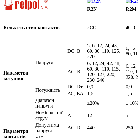
R2N
R2M
Кількість і тип контактів
2CO
4CO
5, 6, 12, 24, 48,
6, 12,
DC, B
60, 80, 110, 125,
80, 1
220
Напруга
6, 12, 24, 42, 48,
6, 12,
60, 80, 110, 115,
AC, B
110, 1
Параметри
120, 127, 220,
220, 
котушки
230, 240
DC, Вт
0,9
0,9
Потужність
АС, ВА
1,6
1,5
Діапазон
≥20%
± 10
напруги
Номінальний
А
12
5
струм
Допустима
AC, В
440
250
напруга
Параметри
контактів
Час