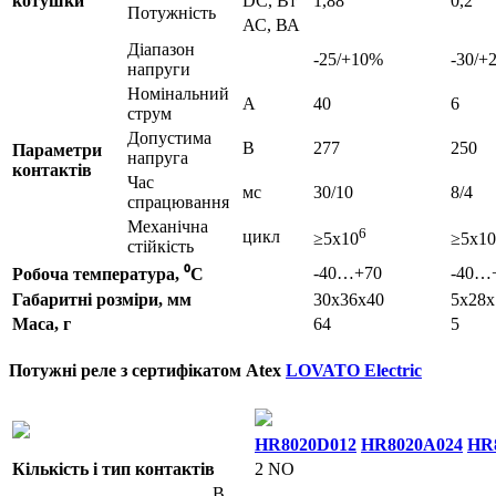
котушки
DC, Вт
1,88
0,2
Потужність
АС, ВА
Діапазон
-25/+10%
-30/+
напруги
Номінальний
A
40
6
струм
Допустима
В
277
250
Параметри
напруга
контактів
Час
мс
30/10
8/4
спрацювання
Механічна
6
цикл
≥5x10
≥5x10
стійкість
-40…+70
-40…
Робоча температура, ⁰С
Габаритні розміри, мм
30x36x40
5x28x
Маса, г
64
5
Потужні реле з сертифікатом Atex
LOVATO Electric
HR8020D012
HR8020A024
HR
Кількість і тип контактів
2 NO
В