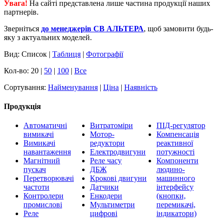
Увага!
На сайті представлена лише частина продукції наших
партнерів.
Зверніться
до менеджерів СВ АЛЬТЕРА
, щоб замовити будь-
яку з актуальних моделей.
Вид: Список |
Таблиця
|
Фотографії
Кол-во: 20 |
50
|
100
|
Все
Сортування:
Найменування
|
Ціна
|
Наявність
Продукція
Автоматичні
Витратоміри
ПІД-регулятор
вимикачі
Мотор-
Компенсація
Вимикачі
редуктори
реактивної
навантаження
Електродвигуни
потужності
Магнітний
Реле часу
Компоненти
пускач
ДБЖ
людино-
Перетворювачі
Крокові двигуни
машинного
частоти
Датчики
інтерфейсу
Контролери
Енкодери
(кнопки,
промислові
Мультиметри
перемикачі,
Реле
цифрові
індикатори)