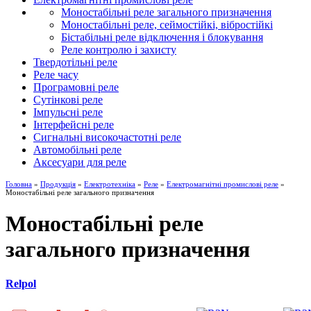
Моностабільні реле загального призначення
Моностабільні реле, сеймостійкі, вібростійкі
Бістабільні реле відключення і блокування
Реле контролю і захисту
Твердотільні реле
Реле часу
Програмовні реле
Сутінкові реле
Імпульсні реле
Інтерфейсні реле
Сигнальні високочастотні реле
Автомобільні реле
Аксесуари для реле
Головна
»
Продукція
»
Електротехніка
»
Реле
»
Електромагнітні промислові реле
»
Моностабільні реле загального призначення
Моностабільні реле
загального призначення
Relpol