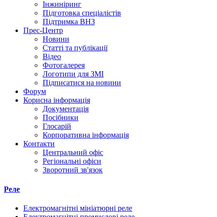
Інжиніринг
Підготовка спеціалістів
Підтримка ВНЗ
Прес-Центр
Новини
Статті та публікації
Відео
Фотогалерея
Логотипи для ЗМІ
Підписатися на новини
Форум
Корисна інформація
Документація
Посібники
Глосарій
Корпоративна інформація
Контакти
Центральний офіс
Регіональні офіси
Зворотний зв'язок
Реле
Електромагнітні мініатюрні реле
Електромагнітні промислові реле