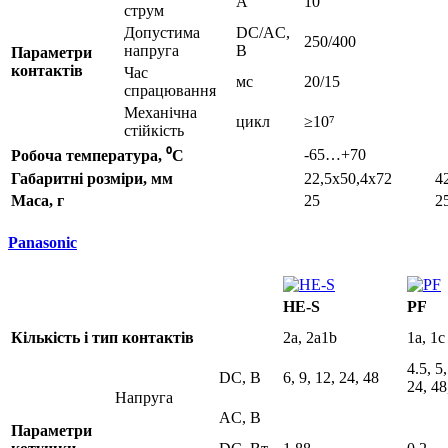
A
10
струм
Допустима
DC/AC,
250/400
напруга
В
Параметри
контактів
Час
мс
20/15
спрацювання
Механічна
цикл
≥10⁷
стійкість
-65…+70
Робоча температура, ⁰С
Габаритні розміри, мм
22,5x50,4x72
4
Маса, г
25
2
Panasonic
HE-S
PF
Кількість і тип контактів
2a, 2a1b
1a, 1c
4.5, 5,
DC, B
6, 9, 12, 24, 48
24, 48
Напруга
AC, B
Параметри