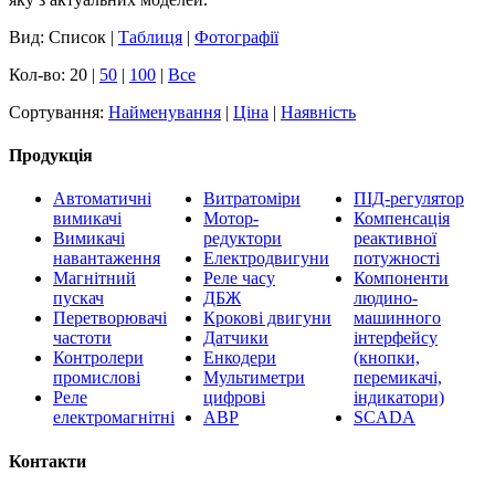
Вид: Список |
Таблиця
|
Фотографії
Кол-во: 20 |
50
|
100
|
Все
Сортування:
Найменування
|
Ціна
|
Наявність
Продукція
Автоматичні
Витратоміри
ПІД-регулятор
вимикачі
Мотор-
Компенсація
Вимикачі
редуктори
реактивної
навантаження
Електродвигуни
потужності
Магнітний
Реле часу
Компоненти
пускач
ДБЖ
людино-
Перетворювачі
Крокові двигуни
машинного
частоти
Датчики
інтерфейсу
Контролери
Енкодери
(кнопки,
промислові
Мультиметри
перемикачі,
Реле
цифрові
індикатори)
електромагнітні
АВР
SCADA
Контакти