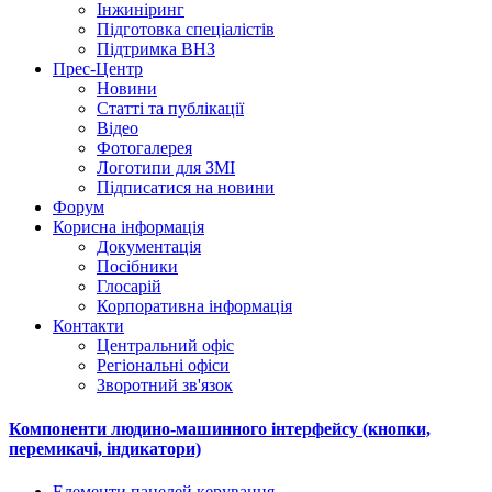
Інжиніринг
Підготовка спеціалістів
Підтримка ВНЗ
Прес-Центр
Новини
Статті та публікації
Відео
Фотогалерея
Логотипи для ЗМІ
Підписатися на новини
Форум
Корисна інформація
Документація
Посібники
Глосарій
Корпоративна інформація
Контакти
Центральний офіс
Регіональні офіси
Зворотний зв'язок
Компоненти людино-машинного інтерфейсу (кнопки,
перемикачі, індикатори)
Елементи панелей керування