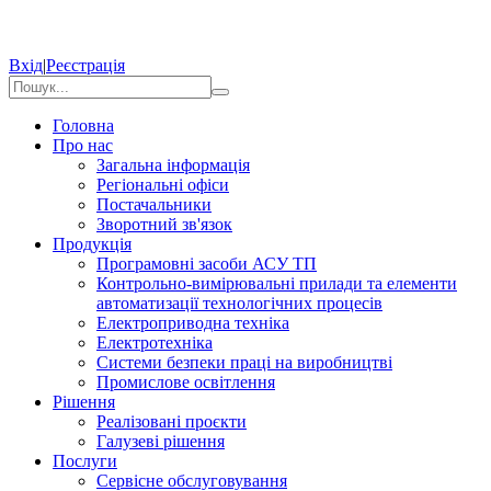
Вхід
|
Реєстрація
Головна
Про нас
Загальна інформація
Регіональні офіси
Постачальники
Зворотний зв'язок
Продукція
Програмовні засоби АСУ ТП
Контрольно-вимірювальні прилади та елементи
автоматизації технологічних процесів
Електроприводна техніка
Електротехніка
Системи безпеки праці на виробництві
Промислове освітлення
Рішення
Реалізовані проєкти
Галузеві рішення
Послуги
Сервісне обслуговування