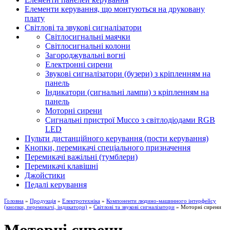
Елементи керування, що монтуються на друковану
плату
Світлові та звукові сигналізатори
Світлосигнальні маячки
Світлосигнальні колони
Загороджувальні вогні
Електронні сирени
Звукові сигналізатори (бузери) з кріпленням на
панель
Індикатори (сигнальні лампи) з кріпленням на
панель
Моторні сирени
Сигнальні пристрої Mucco з світлодіодами RGB
LED
Пульти дистанційного керування (пости керування)
Кнопки, перемикачі спеціального призначення
Перемикачі важільні (тумблери)
Перемикачі клавішні
Джойстики
Педалі керування
Головна
»
Продукція
»
Електротехніка
»
Компоненти людино-машинного інтерфейсу
(кнопки, перемикачі, індикатори)
»
Світлові та звукові сигналізатори
» Моторні сирени