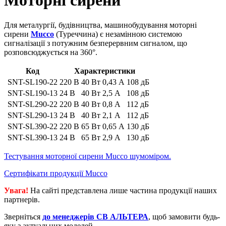
Моторні сирени
Для металургії, будівництва, машинобудування моторні
сирени
Mucco
(Туреччина) є незамінною системою
сигналізації з потужним безперервним сигналом, що
розповсюджується на 360°.
Код
Характеристики
SNT-SL190-22
220 В
40 Вт
0,43 А
108 дБ
SNT-SL190-13
24 В
40 Вт
2,5 А
108 дБ
SNT-SL290-22
220 В
40 Вт
0,8 А
112 дБ
SNT-SL290-13
24 В
40 Вт
2,1 А
112 дБ
SNT-SL390-22
220 В
65 Вт
0,65 А
130 дБ
SNT-SL390-13
24 В
65 Вт
2,9 А
130 дБ
Тестування моторної сирени Mucco шумоміром.
Сертифікати продукції Mucco
Увага!
На сайті представлена лише частина продукції наших
партнерів.
Зверніться
до менеджерів СВ АЛЬТЕРА
, щоб замовити будь-
яку з актуальних моделей.