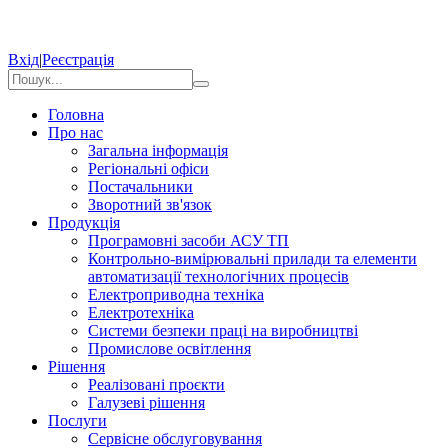
Вхід
|
Реєстрація
Головна
Про нас
Загальна інформація
Регіональні офіси
Постачальники
Зворотний зв'язок
Продукція
Програмовні засоби АСУ ТП
Контрольно-вимірювальні прилади та елементи
автоматизації технологічних процесів
Електроприводна техніка
Електротехніка
Системи безпеки праці на виробництві
Промислове освітлення
Рішення
Реалізовані проєкти
Галузеві рішення
Послуги
Сервісне обслуговування