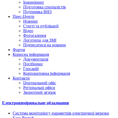
Інжиніринг
Підготовка спеціалістів
Підтримка ВНЗ
Прес-Центр
Новини
Статті та публікації
Відео
Фотогалерея
Логотипи для ЗМІ
Підписатися на новини
Форум
Корисна інформація
Документація
Посібники
Глосарій
Корпоративна інформація
Контакти
Центральний офіс
Регіональні офіси
Зворотний зв'язок
Електровимірювальне обладнання
Система моніторінгу параметрів електричної мережи
Easy Branch