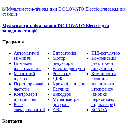
Мультиметри-лічильники DC LOVATO Electric для
зарядних станцій
Продукція
Автоматичні
Витратоміри
ПІД-регулятор
вимикачі
Мотор-
Компенсація
Вимикачі
редуктори
реактивної
навантаження
Електродвигуни
потужності
Магнітний
Реле часу
Компоненти
пускач
ДБЖ
людино-
Перетворювачі
Крокові двигуни
машинного
частоти
Датчики
інтерфейсу
Контролери
Енкодери
(кнопки,
промислові
Мультиметри
перемикачі,
Реле
цифрові
індикатори)
електромагнітні
АВР
SCADA
Контакти