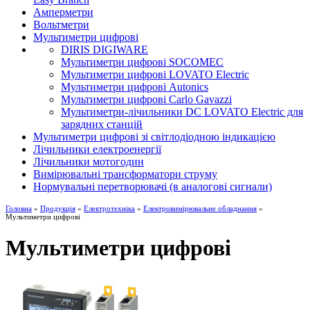
Амперметри
Вольтметри
Мультиметри цифрові
DIRIS DIGIWARE
Мультиметри цифрові SOCOMEC
Мультиметри цифрові LOVATO Electric
Мультиметри цифрові Autonics
Мультиметри цифрові Carlo Gavazzi
Мультиметри-лічильники DC LOVATO Electric для
зарядних станцій
Мультиметри цифрові зі світлодіодною індикацією
Лічильники електроенергії
Лічильники мотогодин
Вимірювальні трансформатори струму
Нормувальні перетворювачі (в аналогові сигнали)
Головна
»
Продукція
»
Електротехніка
»
Електровимірювальне обладнання
»
Мультиметри цифрові
Мультиметри цифрові