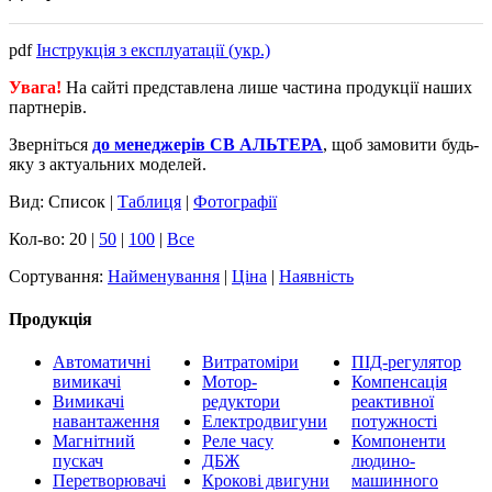
pdf
Інструкція з експлуатації (укр.)
Увага!
На сайті представлена лише частина продукції наших
партнерів.
Зверніться
до менеджерів СВ АЛЬТЕРА
, щоб замовити будь-
яку з актуальних моделей.
Вид: Список |
Таблиця
|
Фотографії
Кол-во: 20 |
50
|
100
|
Все
Сортування:
Найменування
|
Ціна
|
Наявність
Продукція
Автоматичні
Витратоміри
ПІД-регулятор
вимикачі
Мотор-
Компенсація
Вимикачі
редуктори
реактивної
навантаження
Електродвигуни
потужності
Магнітний
Реле часу
Компоненти
пускач
ДБЖ
людино-
Перетворювачі
Крокові двигуни
машинного