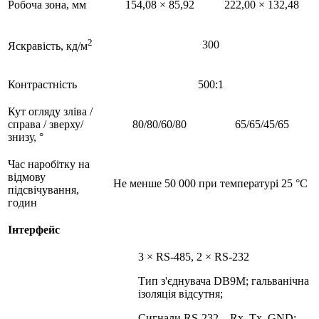
Робоча зона, мм
154,08 × 85,92
222,00 × 132,48
2
300
Яскравість, кд/м
Контрастність
500:1
Кут огляду зліва /
справа / зверху/
80/80/60/80
65/65/45/65
знизу, °
Час наробітку на
відмову
Не менше 50 000 при температурі 25 °C
підсвічування,
годин
Інтерфейс
3 × RS-485, 2 × RS-232
Тип з'єднувача DB9M; гальванічна
ізоляція відсутня;
Сигнали RS-232 – Rx, Tx, GND;