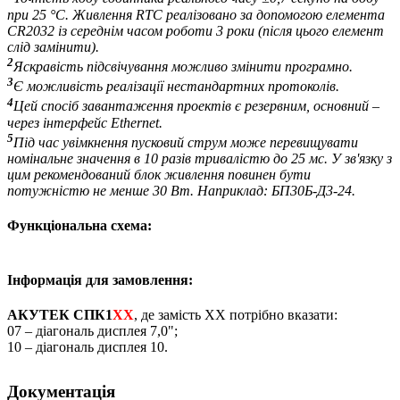
при 25 °C. Живлення RTC реалізовано за допомогою елемента
CR2032 із середнім часом роботи 3 роки (після цього елемент
слід замінити).
2
Яскравість підсвічування можливо змінити програмно.
3
Є можливість реалізації нестандартних протоколів.
4
Цей спосіб завантаження проектів є резервним, основний –
через інтерфейс Ethernet.
5
Під час увімкнення пусковий струм може перевищувати
номінальне значення в 10 разів тривалістю до 25 мс. У зв'язку з
цим рекомендований блок живлення повинен бути
потужністю не менше 30 Вт. Наприклад: БП30Б-Д3-24.
Функціональна схема:
Інформація для замовлення:
АКУТЕК СПК1
ХХ
, де замість ХХ потрібно вказати:
07 – діагональ дисплея 7,0";
10 – діагональ дисплея 10.
Документація