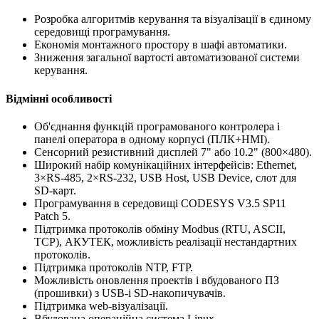
Розробка алгоритмів керування та візуалізації в єдиному
середовищі програмування.
Економія монтажного простору в шафі автоматики.
Зниження загальної вартості автоматизованої системи
керування.
Відмінні особливості
Об'єднання функцій програмованого контролера і
панелі оператора в одному корпусі (ПЛК+HMI).
Сенсорний резистивний дисплей 7" або 10.2" (800×480).
Широкий набір комунікаційних інтерфейсів: Ethernet,
3×RS-485, 2×RS-232, USB Host, USB Device, слот для
SD-карт.
Програмування в середовищі CODESYS V3.5 SP11
Patch 5.
Підтримка протоколів обміну Modbus (RTU, ASCII,
TCP), АКУТЕК, можливість реалізації нестандартних
протоколів.
Підтримка протоколів NTP, FTP.
Можливість оновлення проектів і вбудованого ПЗ
(прошивки) з USB-і SD-накопичувачів.
Підтримка web-візуалізації.
Вбудована операційна система Linux.