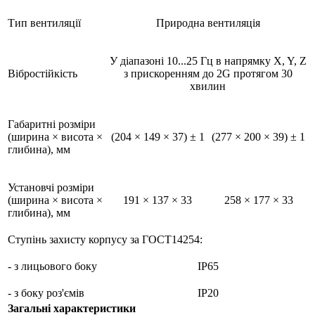
Тип вентиляції
Природна вентиляція
У діапазоні 10...25 Гц в напрямку X, Y, Z
Вібростійкість
з прискоренням до 2G протягом 30
хвилин
Габаритні розміри
(ширина × висота ×
(204 × 149 × 37) ± 1
(277 × 200 × 39) ± 1
глибина), мм
Установчі розміри
(ширина × висота ×
191 × 137 × 33
258 × 177 × 33
глибина), мм
Ступінь захисту корпусу за ГОСТ14254:
- з лицьового боку
IP65
- з боку роз'ємів
IP20
Загальні характеристики