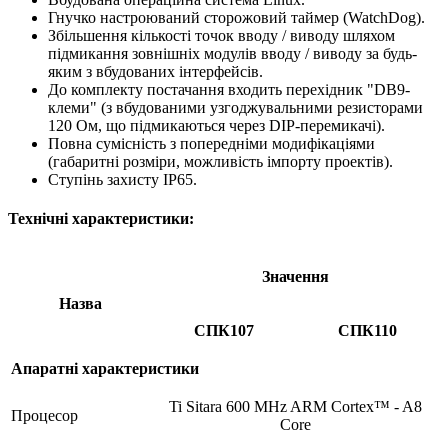
Гнучко настроюваний сторожовий таймер (WatchDog).
Збільшення кількості точок вводу / виводу шляхом
підмикання зовнішніх модулів вводу / виводу за будь-
яким з вбудованих інтерфейсів.
До комплекту постачання входить перехідник "DB9-
клеми" (з вбудованими узгоджувальними резисторами
120 Ом, що підмикаються через DIP-перемикачі).
Повна сумісність з попередніми модифікаціями
(габаритні розміри, можливість імпорту проектів).
Ступінь захисту IP65.
Технічні характеристики:
Значення
Назва
СПК107
СПК110
Апаратні характеристики
Ti Sitara 600 MHz ARM Cortex™ - A8
Процесор
Core