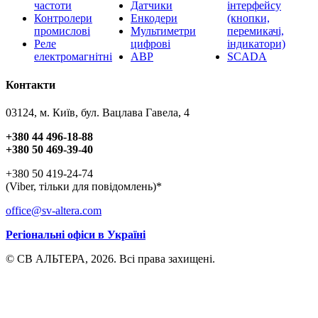
частоти
Датчики
інтерфейсу
Контролери
Енкодери
(кнопки,
промислові
Мультиметри
перемикачі,
Реле
цифрові
індикатори)
електромагнітні
АВР
SCADA
Контакти
03124, м. Київ, бул. Вацлава Гавела, 4
+380 44 496-18-88
+380 50 469-39-40
+380 50 419-24-74
(Viber, тільки для повідомлень)*
office@sv-altera.com
Регіональні офіси в Україні
© СВ АЛЬТЕРА, 2026. Всі права захищені.