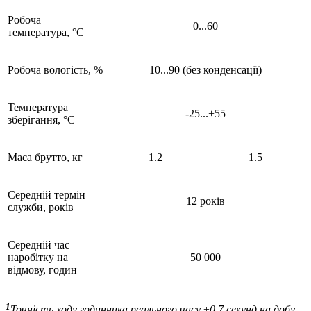
Робоча
0...60
температура, °C
Робоча вологість, %
10...90 (без конденсації)
Температура
-25...+55
зберігання, °C
Маса брутто, кг
1.2
1.5
Середній термін
12 років
служби, років
Середній час
наробітку на
50 000
відмову, годин
1
Точність ходу годинника реального часу ±0,7 секунд на добу