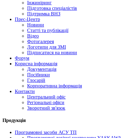
Інжиніринг
Підготовка спеціалістів
Підтримка ВНЗ
Прес-Центр
Новини
Статті та публікації
Відео
Фотогалерея
Логотипи для ЗМІ
Підписатися на новини
Форум
Корисна інформація
Документація
Посібники
Глосарій
Корпоративна інформація
Контакти
Центральний офіс
Регіональні офіси
Зворотний зв'язок
Продукція
Програмовні засоби АСУ ТП
Програмовні логічні контролери YASKAWA