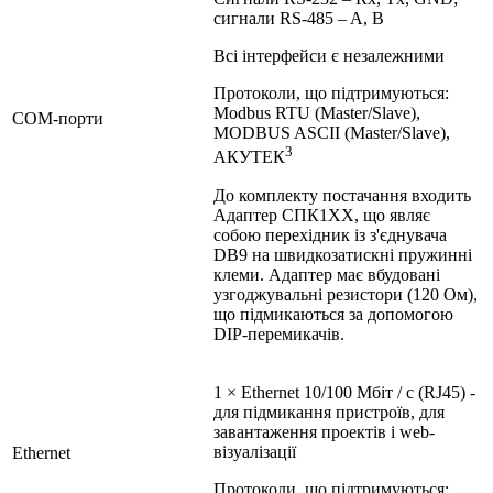
сигнали RS-485 – A, B
Всі інтерфейси є незалежними
Протоколи, що підтримуються:
Modbus RTU (Master/Slave),
COM-порти
MODBUS ASCII (Master/Slave),
3
АКУТЕК
До комплекту постачання входить
Адаптер СПК1ХХ, що являє
собою перехідник із з'єднувача
DB9 на швидкозатискні пружинні
клеми. Адаптер має вбудовані
узгоджувальні резистори (120 Ом),
що підмикаються за допомогою
DIP-перемикачів.
1 × Ethernet 10/100 Мбіт / c (RJ45) -
для підмикання пристроїв, для
завантаження проектів і web-
візуалізації
Ethernet
Протоколи, що підтримуються: