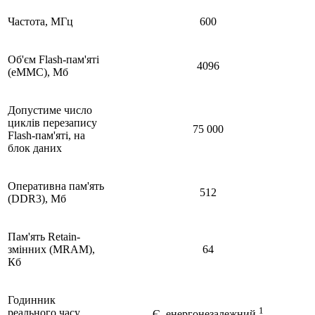
Частота, МГц
600
Об'єм Flash-пам'яті
4096
(eMMC), Мб
Допустиме число
циклів перезапису
75 000
Flash-пам'яті, на
блок даних
Оперативна пам'ять
512
(DDR3), Мб
Пам'ять Retain-
змінних (MRAM),
64
Кб
Годинник
1
реального часу
Є, енергонезалежний