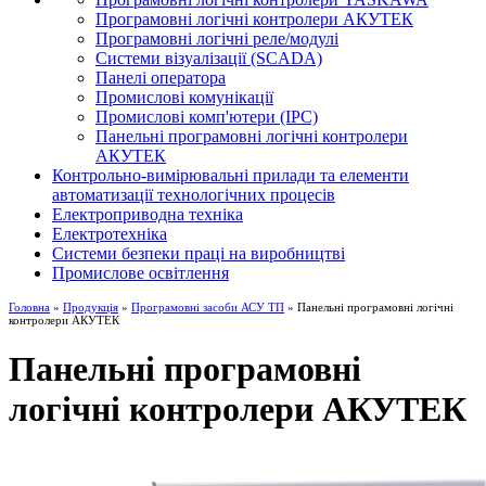
Програмовні логічні контролери АКУТЕК
Програмовні логічні реле/модулі
Системи візуалізації (SCADA)
Панелі оператора
Промислові комунікації
Промислові комп'ютери (IPC)
Панельні програмовні логічні контролери
АКУТЕК
Контрольно-вимірювальні прилади та елементи
автоматизації технологічних процесів
Електроприводна техніка
Електротехніка
Системи безпеки праці на виробництві
Промислове освітлення
Головна
»
Продукція
»
Програмовні засоби АСУ ТП
» Панельні програмовні логічні
контролери АКУТЕК
Панельні програмовні
логічні контролери АКУТЕК