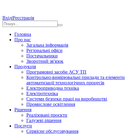
Вхід
|
Реєстрація
Головна
Про нас
Загальна інформація
Регіональні офіси
Постачальники
Зворотний зв'язок
Продукція
Програмовні засоби АСУ ТП
Контрольно-вимірювальні прилади та елементи
автоматизації технологічних процесів
Електроприводна техніка
Електротехніка
Системи безпеки праці на виробництві
Промислове освітлення
Рішення
Реалізовані проєкти
Галузеві рішення
Послуги
Сервісне обслуговування