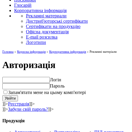
Глосарій
Корпоративна інформація
Рекламні материали
Дистриб'юторські сертифікати
Сертифікати на продукцію
Офісна документація
E-mail розсилка
Логотипи
Головна
»
Корисна інформація
»
Корпоративна інформація
» Рекламні матеріали
Авторизація
Логін
Пароль
Запам'ятати мене на цьому комп'ютері
]]>
Реєстрація
]]>
]]>
Забули свій пароль?
]]>
Продукція