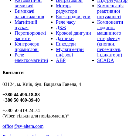
Автоматичні
Витратоміри
ПІД-регулятор
вимикачі
Мотор-
Компенсація
Вимикачі
редуктори
реактивної
навантаження
Електродвигуни
потужності
Магнітний
Реле часу
Компоненти
пускач
ДБЖ
людино-
Перетворювачі
Крокові двигуни
машинного
частоти
Датчики
інтерфейсу
Контролери
Енкодери
(кнопки,
промислові
Мультиметри
перемикачі,
Реле
цифрові
індикатори)
електромагнітні
АВР
SCADA
Контакти
03124, м. Київ, бул. Вацлава Гавела, 4
+380 44 496-18-88
+380 50 469-39-40
+380 50 419-24-74
(Viber, тільки для повідомлень)*
office@sv-altera.com