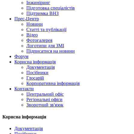
Інжиніринг
Підготовка спеціалістів
Підтримка ВНЗ
Прес-Центр
Новини
Статті та публікації
Відео
Фотогалерея
Логотипи для ЗМІ
Підписатися на новини
Форум
Корисна інформація
Документація
Посібники
Глосарій
Корпоративна інформація
Контакти
Центральний офіс
Регіональні офіси
Зворотний зв'язок
Корисна інформація
Документація
Посібники