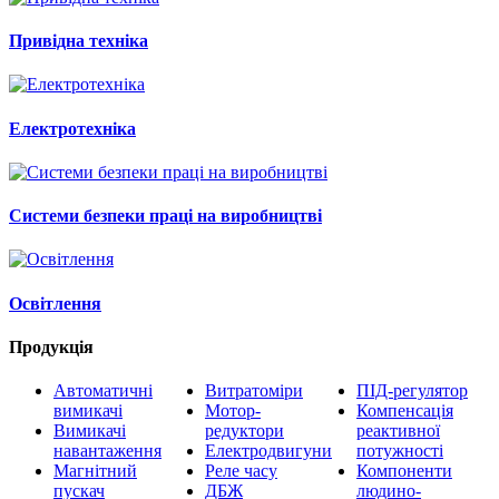
Привідна техніка
Електротехніка
Системи безпеки праці на виробництві
Освітлення
Продукція
Автоматичні
Витратоміри
ПІД-регулятор
вимикачі
Мотор-
Компенсація
Вимикачі
редуктори
реактивної
навантаження
Електродвигуни
потужності
Магнітний
Реле часу
Компоненти
пускач
ДБЖ
людино-