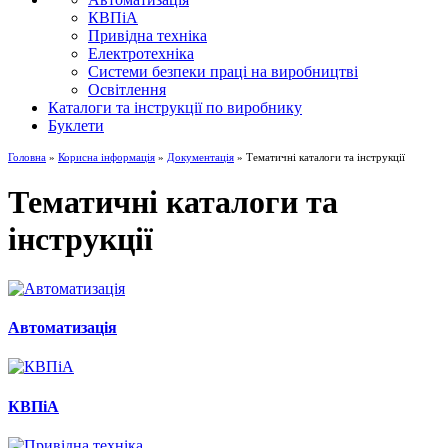
КВПіА
Привідна техніка
Електротехніка
Системи безпеки праці на виробництві
Освітлення
Каталоги та інструкції по виробнику
Буклети
Головна
»
Корисна інформація
»
Документація
» Тематичні каталоги та інструкції
Тематичні каталоги та
інструкції
Автоматизація
КВПіА