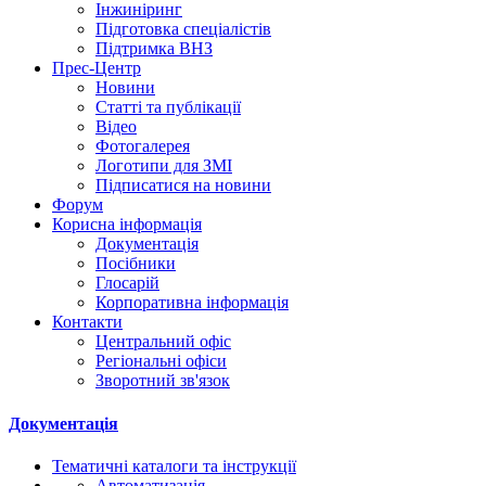
Інжиніринг
Підготовка спеціалістів
Підтримка ВНЗ
Прес-Центр
Новини
Статті та публікації
Відео
Фотогалерея
Логотипи для ЗМІ
Підписатися на новини
Форум
Корисна інформація
Документація
Посібники
Глосарій
Корпоративна інформація
Контакти
Центральний офіс
Регіональні офіси
Зворотний зв'язок
Документація
Тематичні каталоги та інструкції
Автоматизація