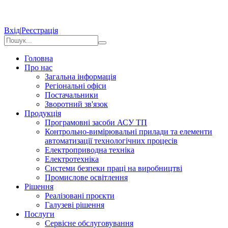
Вхід
|
Реєстрація
Головна
Про нас
Загальна інформація
Регіональні офіси
Постачальники
Зворотний зв'язок
Продукція
Програмовні засоби АСУ ТП
Контрольно-вимірювальні прилади та елементи
автоматизації технологічних процесів
Електроприводна техніка
Електротехніка
Системи безпеки праці на виробництві
Промислове освітлення
Рішення
Реалізовані проєкти
Галузеві рішення
Послуги
Сервісне обслуговування