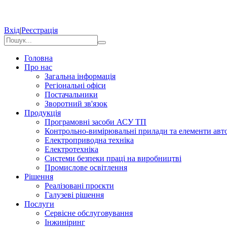
Вхід
|
Реєстрація
Головна
Про нас
Загальна інформація
Регіональні офіси
Постачальники
Зворотний зв'язок
Продукція
Програмовні засоби АСУ ТП
Контрольно-вимірювальні прилади та елементи авто
Електроприводна техніка
Електротехніка
Системи безпеки праці на виробництві
Промислове освітлення
Рішення
Реалізовані проєкти
Галузеві рішення
Послуги
Сервісне обслуговування
Інжиніринг