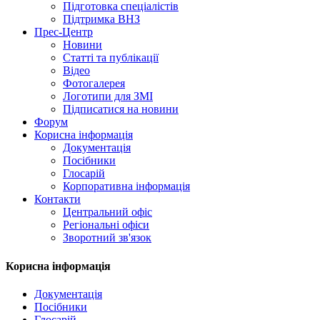
Підготовка спеціалістів
Підтримка ВНЗ
Прес-Центр
Новини
Статті та публікації
Відео
Фотогалерея
Логотипи для ЗМІ
Підписатися на новини
Форум
Корисна інформація
Документація
Посібники
Глосарій
Корпоративна інформація
Контакти
Центральний офіс
Регіональні офіси
Зворотний зв'язок
Корисна інформація
Документація
Посібники
Глосарій