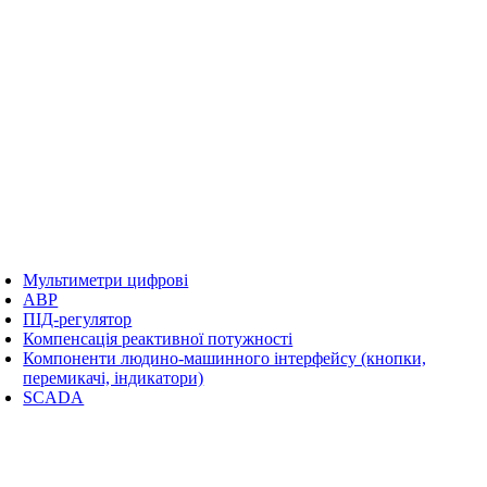
Мультиметри цифрові
АВР
ПІД-регулятор
Компенсація реактивної потужності
Компоненти людино-машинного інтерфейсу (кнопки,
перемикачі, індикатори)
SCADA