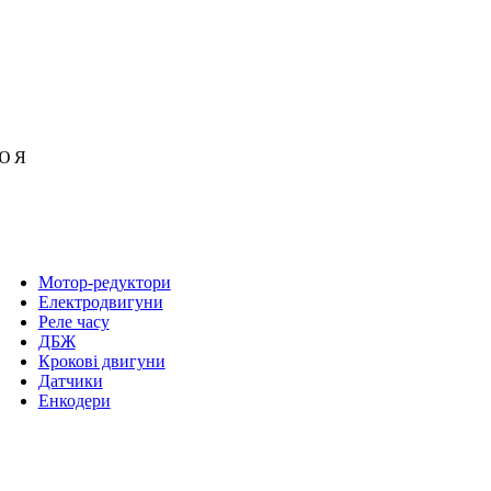
Ю
Я
Мотор-редуктори
Електродвигуни
Реле часу
ДБЖ
Крокові двигуни
Датчики
Енкодери