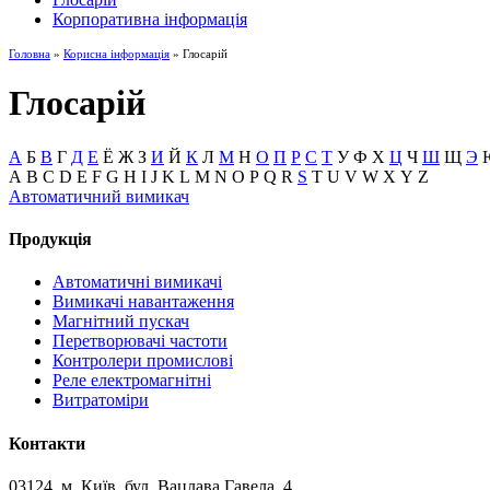
Корпоративна інформація
Головна
»
Корисна інформація
» Глосарій
Глосарій
А
Б
В
Г
Д
Е
Ё
Ж
З
И
Й
К
Л
М
Н
О
П
Р
С
Т
У
Ф
Х
Ц
Ч
Ш
Щ
Э
A
B
C
D
E
F
G
H
I
J
K
L
M
N
O
P
Q
R
S
T
U
V
W
X
Y
Z
Автоматичний вимикач
Продукція
Автоматичні вимикачі
Вимикачі навантаження
Магнітний пускач
Перетворювачі частоти
Контролери промислові
Реле електромагнітні
Витратоміри
Контакти
03124, м. Київ, бул. Вацлава Гавела, 4