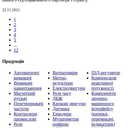
22.11.2021
1
2
3
4
5
...
12
Продукція
Автоматичні
Витратоміри
ПІД-регулятор
вимикачі
Мотор-
Компенсація
Вимикачі
редуктори
реактивної
навантаження
Електродвигуни
потужності
Магнітний
Реле часу
Компоненти
пускач
ДБЖ
людино-
Перетворювачі
Крокові двигуни
машинного
частоти
Датчики
інтерфейсу
Контролери
Енкодери
(кнопки,
промислові
Мультиметри
перемикачі,
Реле
цифрові
індикатори)