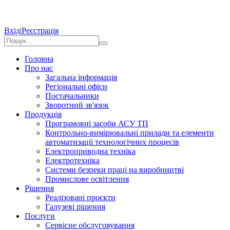
Вхід
|
Реєстрація
Головна
Про нас
Загальна інформація
Регіональні офіси
Постачальники
Зворотний зв'язок
Продукція
Програмовні засоби АСУ ТП
Контрольно-вимірювальні прилади та елементи
автоматизації технологічних процесів
Електроприводна техніка
Електротехніка
Системи безпеки праці на виробництві
Промислове освітлення
Рішення
Реалізовані проєкти
Галузеві рішення
Послуги
Сервісне обслуговування