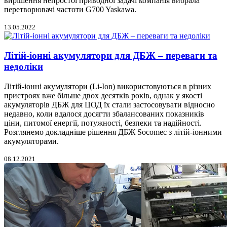
вирішення непростої приводної задачі компанія вибрала
перетворювачі частоти G700 Yaskawa.
13.05.2022
Літій-іонні акумулятори для ДБЖ – переваги та
недоліки
Літій-іонні акумулятори (Li-Ion) використовуються в різних
пристроях вже більше двох десятків років, однак у якості
акумуляторів ДБЖ для ЦОД їх стали застосовувати відносно
недавно, коли вдалося досягти збалансованих показників
ціни, питомої енергії, потужності, безпеки та надійності.
Розглянемо докладніше рішення ДБЖ Socomec з літій-іонними
акумуляторами.
08.12.2021