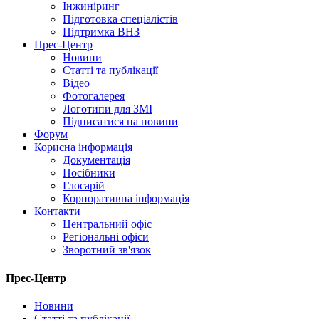
Інжиніринг
Підготовка спеціалістів
Підтримка ВНЗ
Прес-Центр
Новини
Статті та публікації
Відео
Фотогалерея
Логотипи для ЗМІ
Підписатися на новини
Форум
Корисна інформація
Документація
Посібники
Глосарій
Корпоративна інформація
Контакти
Центральний офіс
Регіональні офіси
Зворотний зв'язок
Прес-Центр
Новини
Статті та публікації