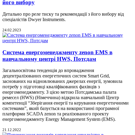
його вибору
Детально про реле тиску та рекомендації з його вибору від
спеціалістів Dwyer Instruments.
24.02.2023
Система енергоменеджменту zenon EMS в
навчальному центрі HWS, Потсдам
Загальносвітова тенденція до впровадження
децентралізованих енергетичних систем Smart Grid,
заснованих на відновлюваних джерелах енергії, зумовила
потребу у підготовці кваліфікованих фахівців з
енергоменеджменту. З цією метою Потсдамська палата
ремесел (HWS) (Німеччина) відкрила навчальний Центр
компетенції “Зберігання енергії та керування енергетичними
системами”, який базується на використанні програмної
платформи SCADA zenon та реалізованого проекту
енергоменеджменту Energy Management System (EMS).
21.12.2022