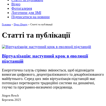
Відео
Фотогалерея
Логотипи для ЗМІ
Підписатися на новини
Головна
»
Прес-Центр
» Статті та публікації
Статті та публікації
Віртуалізація: наступний крок в еволюції
підстанцій
Енергетична галузь стрімко змінюється, щоб відповідати
вимогам цифрового, децентралізованого та декарбонізованого
майбутнього. Серед цих змін віртуалізація підстанцій має
потенціал перетворити традиційні системи на динамічні,
гнучкі та програмно-визначені середовища.
Jürgen Resch
Березень 2025