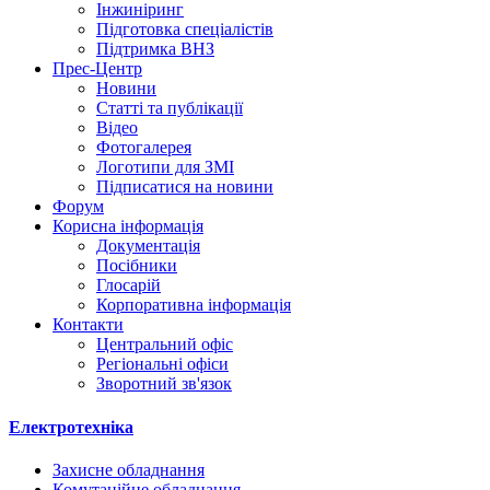
Інжиніринг
Підготовка спеціалістів
Підтримка ВНЗ
Прес-Центр
Новини
Статті та публікації
Відео
Фотогалерея
Логотипи для ЗМІ
Підписатися на новини
Форум
Корисна інформація
Документація
Посібники
Глосарій
Корпоративна інформація
Контакти
Центральний офіс
Регіональні офіси
Зворотний зв'язок
Електротехніка
Захисне обладнання
Комутаційне обладнання