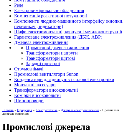
Реле
Електровимірювальне обладнання
Компенсація реактивної потужності
Компоненти людино-машинного інтерфейсу (кнопки,
перемикачі, індикатори)
Шафи електромонтажні, корпуси і металоконструкції
Гарантоване електроживлення (ДБЖ, АВР)
Джерела електроживлення
Промислові джерела живлення
Трансформатори напруги
Трансформатори щитові
Зарядні пристрої
Струмознімачі
Промислові вентилятори Sunon
Конденсатори для двигунів і силової електроніки
Монтажні аксесуари
Трансформатори високовольтні
Комірки високовольтні
Шинопроводи
Головна
»
Продукція
»
Електротехніка
»
Джерела електроживлення
» Промислові
джерела живлення
Промислові джерела