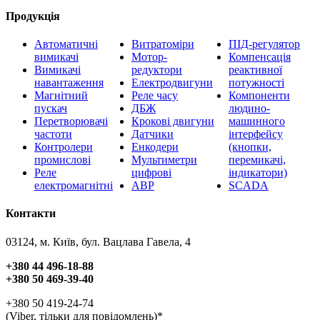
Продукція
Автоматичні
Витратоміри
ПІД-регулятор
вимикачі
Мотор-
Компенсація
Вимикачі
редуктори
реактивної
навантаження
Електродвигуни
потужності
Магнітний
Реле часу
Компоненти
пускач
ДБЖ
людино-
Перетворювачі
Крокові двигуни
машинного
частоти
Датчики
інтерфейсу
Контролери
Енкодери
(кнопки,
промислові
Мультиметри
перемикачі,
Реле
цифрові
індикатори)
електромагнітні
АВР
SCADA
Контакти
03124, м. Київ, бул. Вацлава Гавела, 4
+380 44 496-18-88
+380 50 469-39-40
+380 50 419-24-74
(Viber, тільки для повідомлень)*