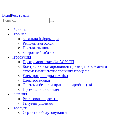
Вхід
|
Реєстрація
Головна
Про нас
Загальна інформація
Регіональні офіси
Постачальники
Зворотний зв'язок
Продукція
Програмовні засоби АСУ ТП
Контрольно-вимірювальні прилади та елементи
автоматизації технологічних процесів
Електроприводна техніка
Електротехніка
Системи безпеки праці на виробництві
Промислове освітлення
Рішення
Реалізовані проєкти
Галузеві рішення
Послуги
Сервісне обслуговування