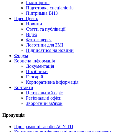
Інжиніринг
Підготовка спеціалістів
Підтримка ВНЗ
Прес-Центр
Новини
Статті та публікації
Відео
Фотогалерея
Логотипи для ЗМІ
Підписатися на новини
Форум
Корисна інформація
Документація
Посібники
Глосарій
Корпоративна інформація
Контакти
Центральний офіс
Регіональні офіси
Зворотний зв'язок
Продукція
Програмовні засоби АСУ ТП
Контрольно-вимірювальні прилади та елементи