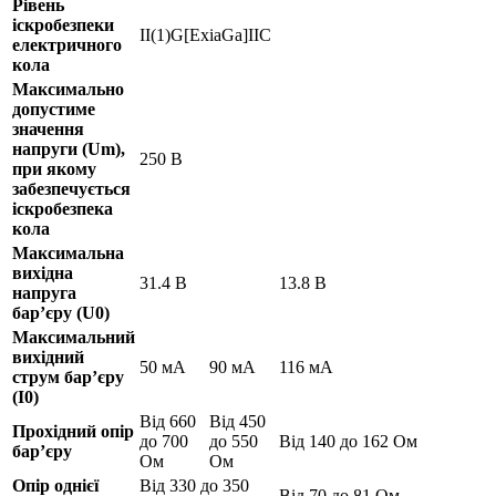
Рівень
іскробезпеки
II(1)G[ExiaGa]IIC
електричного
кола
Максимально
допустиме
значення
напруги (Um),
250 В
при якому
забезпечується
іскробезпека
кола
Максимальна
вихідна
31.4 В
13.8 В
напруга
бар’єру (U0)
Максимальний
вихідний
50 мА
90 мА
116 мА
струм бар’єру
(I0)
Від 660
Від 450
Прохідний опір
до 700
до 550
Від 140 до 162 Ом
бар’єру
Ом
Ом
Опір однієї
Від 330 до 350
Від 70 до 81 Ом