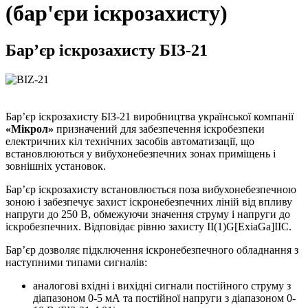
(бар'єри іскрозахисту)
Бар’єр іскрозахисту БІЗ-21
Бар’єр іскрозахисту БІЗ-21 виробництва української компанії
«Мікрол»
призначений для забезпечення іскробезпеки
електричних кіл технічних засобів автоматизації, що
встановлюються у вибухонебезпечних зонах приміщень і
зовнішніх установок.
Бар’єр іскрозахисту встановлюється поза вибухонебезпечною
зоною і забезпечує захист іскронебезпечних ліній від впливу
напруги до 250 В, обмежуючи значення струму і напруги до
іскробезпечних. Відповідає рівню захисту II(1)G[ExiaGa]IIC.
Бар’єр дозволяє підключення іскронебезпечного обладнання з
наступними типами сигналів:
аналогові вхідні і вихідні сигнали постійного струму з
діапазоном 0-5 мА та постійної напруги з діапазоном 0-