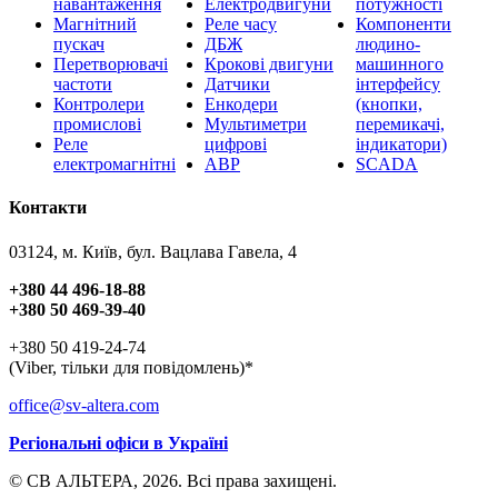
навантаження
Електродвигуни
потужності
Магнітний
Реле часу
Компоненти
пускач
ДБЖ
людино-
Перетворювачі
Крокові двигуни
машинного
частоти
Датчики
інтерфейсу
Контролери
Енкодери
(кнопки,
промислові
Мультиметри
перемикачі,
Реле
цифрові
індикатори)
електромагнітні
АВР
SCADA
Контакти
03124, м. Київ, бул. Вацлава Гавела, 4
+380 44 496-18-88
+380 50 469-39-40
+380 50 419-24-74
(Viber, тільки для повідомлень)*
office@sv-altera.com
Регіональні офіси в Україні
© СВ АЛЬТЕРА, 2026. Всі права захищені.