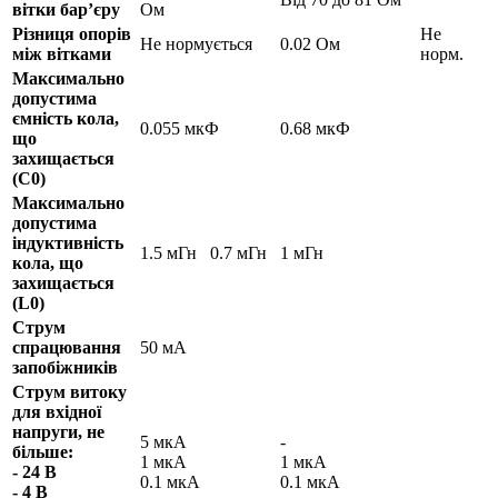
вітки бар’єру
Ом
Різниця опорів
Не
Не нормується
0.02 Ом
між вітками
норм.
Максимально
допустима
ємність кола,
0.055 мкФ
0.68 мкФ
що
захищається
(C0)
Максимально
допустима
індуктивність
1.5 мГн
0.7 мГн
1 мГн
кола, що
захищається
(L0)
Струм
спрацювання
50 мА
запобіжників
Струм витоку
для вхідної
напруги, не
5 мкА
-
більше:
1 мкА
1 мкА
- 24 В
0.1 мкА
0.1 мкА
- 4 В