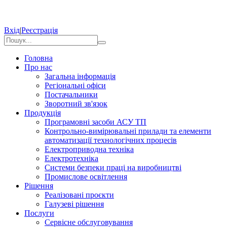
Вхід
|
Реєстрація
Головна
Про нас
Загальна інформація
Регіональні офіси
Постачальники
Зворотний зв'язок
Продукція
Програмовні засоби АСУ ТП
Контрольно-вимірювальні прилади та елементи
автоматизації технологічних процесів
Електроприводна техніка
Електротехніка
Системи безпеки праці на виробництві
Промислове освітлення
Рішення
Реалізовані проєкти
Галузеві рішення
Послуги
Сервісне обслуговування