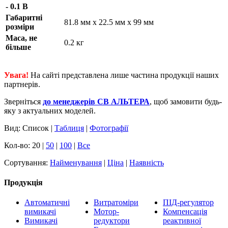
- 0.1 В
Габаритні
81.8 мм х 22.5 мм х 99 мм
розміри
Маса, не
0.2 кг
більше
Увага!
На сайті представлена лише частина продукції наших
партнерів.
Зверніться
до менеджерів СВ АЛЬТЕРА
, щоб замовити будь-
яку з актуальних моделей.
Вид: Список |
Таблиця
|
Фотографії
Кол-во: 20 |
50
|
100
|
Все
Сортування:
Найменування
|
Ціна
|
Наявність
Продукція
Автоматичні
Витратоміри
ПІД-регулятор
вимикачі
Мотор-
Компенсація
Вимикачі
редуктори
реактивної