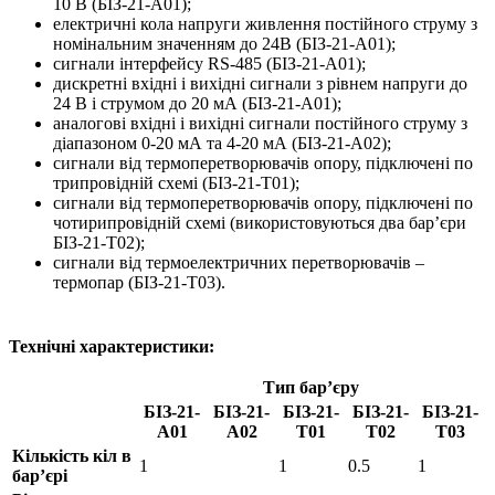
10 В (БІЗ-21-А01);
електричні кола напруги живлення постійного струму з
номінальним значенням до 24В (БІЗ-21-А01);
сигнали інтерфейсу RS-485 (БІЗ-21-А01);
дискретні вхідні і вихідні сигнали з рівнем напруги до
24 В і струмом до 20 мА (БІЗ-21-А01);
аналогові вхідні і вихідні сигнали постійного струму з
діапазоном 0-20 мА та 4-20 мА (БІЗ-21-А02);
сигнали від термоперетворювачів опору, підключені по
трипровідній схемі (БІЗ-21-Т01);
сигнали від термоперетворювачів опору, підключені по
чотирипровідній схемі (використовуються два бар’єри
БІЗ-21-Т02);
сигнали від термоелектричних перетворювачів –
термопар (БІЗ-21-Т03).
Технічні характеристики:
Тип бар’єру
БІЗ-21-
БІЗ-21-
БІЗ-21-
БІЗ-21-
БІЗ-21-
А01
А02
Т01
Т02
Т03
Кількість кіл в
1
1
0.5
1
бар’єрі