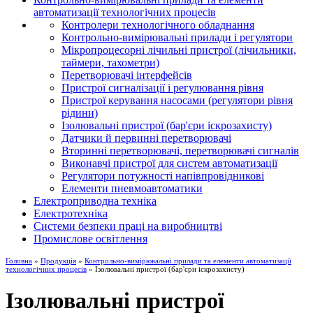
автоматизації технологічних процесів
Контролери технологічного обладнання
Контрольно-вимірювальні прилади і регулятори
Мікропроцесорні лічильні пристрої (лічильники,
таймери, тахометри)
Перетворювачі інтерфейсів
Пристрої сигналізації і регулювання рівня
Пристрої керування насосами (регулятори рівня
рідини)
Ізолювальні пристрої (бар'єри іскрозахисту)
Датчики й первинні перетворювачі
Вторинні перетворювачі, перетворювачі сигналів
Виконавчі пристрої для систем автоматизації
Регулятори потужності напівпровідникові
Елементи пневмоавтоматики
Електроприводна техніка
Електротехніка
Системи безпеки праці на виробництві
Промислове освітлення
Головна
»
Продукція
»
Контрольно-вимірювальні прилади та елементи автоматизації
технологічних процесів
» Ізолювальні пристрої (бар'єри іскрозахисту)
Ізолювальні пристрої