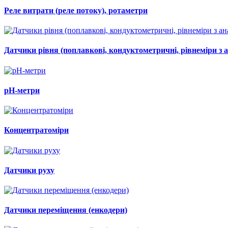
Реле витрати (реле потоку), ротаметри
Датчики рівня (поплавкові, кондуктометричні, рівнеміри з
рН-метри
Концентратоміри
Датчики руху
Датчики переміщення (енкодери)