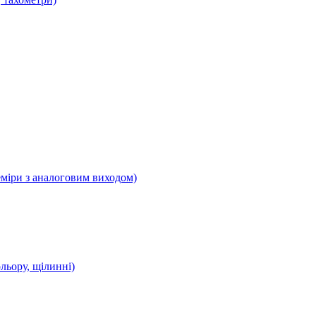
еміри з аналоговим виходом)
ольору, щілинні)