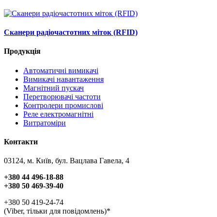
Сканери радіочастотних міток (RFID)
Продукція
Автоматичні вимикачі
Вимикачі навантаження
Магнітний пускач
Перетворювачі частоти
Контролери промислові
Реле електромагнітні
Витратоміри
Контакти
03124, м. Київ, бул. Вацлава Гавела, 4
+380 44 496-18-88
+380 50 469-39-40
+380 50 419-24-74
(Viber, тільки для повідомлень)*