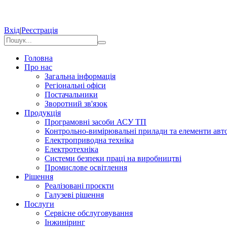
Вхід
|
Реєстрація
Головна
Про нас
Загальна інформація
Регіональні офіси
Постачальники
Зворотний зв'язок
Продукція
Програмовні засоби АСУ ТП
Контрольно-вимірювальні прилади та елементи авто
Електроприводна техніка
Електротехніка
Системи безпеки праці на виробництві
Промислове освітлення
Рішення
Реалізовані проєкти
Галузеві рішення
Послуги
Сервісне обслуговування
Інжиніринг