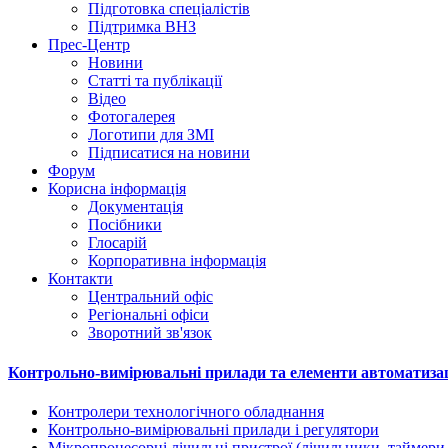
Підготовка спеціалістів
Підтримка ВНЗ
Прес-Центр
Новини
Статті та публікації
Відео
Фотогалерея
Логотипи для ЗМІ
Підписатися на новини
Форум
Корисна інформація
Документація
Посібники
Глосарій
Корпоративна інформація
Контакти
Центральний офіс
Регіональні офіси
Зворотний зв'язок
Контрольно-вимірювальні прилади та елементи автоматизаці
Контролери технологічного обладнання
Контрольно-вимірювальні прилади і регулятори
Мікропроцесорні лічильні пристрої (лічильники, таймери,