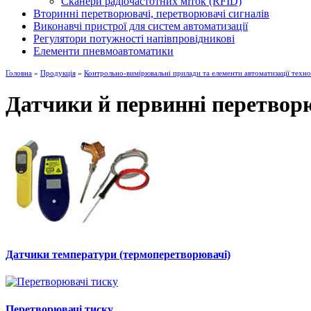
Сканери радіочастотних міток (RFID)
Вторинні перетворювачі, перетворювачі сигналів
Виконавчі пристрої для систем автоматизації
Регулятори потужності напівпровідникові
Елементи пневмоавтоматики
Головна
»
Продукція
»
Контрольно-вимірювальні прилади та елементи автоматизації техно
Датчики й первинні перетвор
Датчики температури (термоперетворювачі)
Перетворювачі тиску