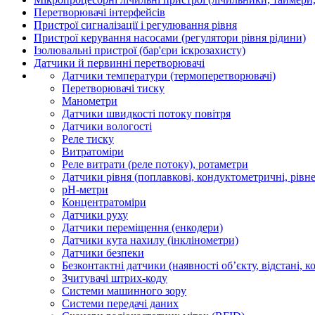
Перетворювачі інтерфейсів
Пристрої сигналізації і регулювання рівня
Пристрої керування насосами (регулятори рівня рідини)
Ізолювальні пристрої (бар'єри іскрозахисту)
Датчики й первинні перетворювачі
Датчики температури (термоперетворювачі)
Перетворювачі тиску
Манометри
Датчики швидкості потоку повітря
Датчики вологості
Реле тиску
Витратоміри
Реле витрати (реле потоку), ротаметри
Датчики рівня (поплавкові, кондуктометричні, рівн
рН-метри
Концентратоміри
Датчики руху
Датчики переміщення (енкодери)
Датчики кута нахилу (інклінометри)
Датчики безпеки
Безконтактні датчики (наявності об’єкту, відстані, к
Зчитувачі штрих-коду
Системи машинного зору
Системи передачі даних