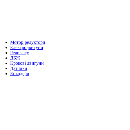
Мотор-редуктори
Електродвигуни
Реле часу
ДБЖ
Крокові двигуни
Датчики
Енкодери