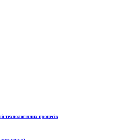
ї технологічних процесів
 тахометри)