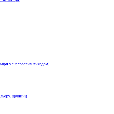
еміри з аналоговим виходом)
ольору, щілинні)