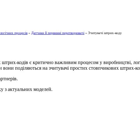
логічних процесів
»
Датчики й первинні перетворювачі
» Зчитувачі штрих-коду
х штрих-кодів є критично важливим процесом у виробництві, логіс
и вони поділяються на зчитувачі простих стовпчикових штрих-ко
ртнерів.
ку з актуальних моделей.