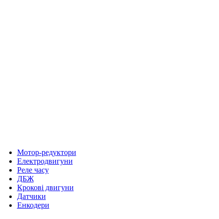
Мотор-редуктори
Електродвигуни
Реле часу
ДБЖ
Крокові двигуни
Датчики
Енкодери