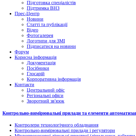
Підготовка спеціалістів
Підтримка ВНЗ
Прес-Центр
Новини
Статті та публікації
Відео
Фотогалерея
Логотипи для ЗМІ
Підписатися на новини
Форум
Корисна інформація
Документація
Посібники
Глосарій
Корпоративна інформація
Контакти
Центральний офіс
Регіональні офіси
Зворотний зв'язок
Контрольно-вимірювальні прилади та елементи автоматизаці
Контролери технологічного обладнання
Контрольно-вимірювальні прилади і регулятори
Мікропроцесорні лічильні пристрої (лічильники, таймери,