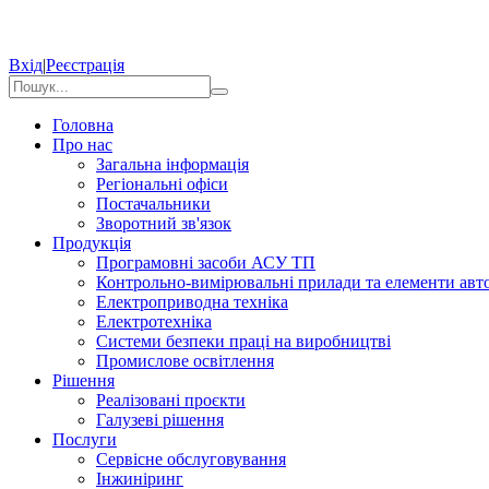
Вхід
|
Реєстрація
Головна
Про нас
Загальна інформація
Регіональні офіси
Постачальники
Зворотний зв'язок
Продукція
Програмовні засоби АСУ ТП
Контрольно-вимірювальні прилади та елементи авто
Електроприводна техніка
Електротехніка
Системи безпеки праці на виробництві
Промислове освітлення
Рішення
Реалізовані проєкти
Галузеві рішення
Послуги
Сервісне обслуговування
Інжиніринг