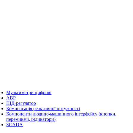
Мультиметри цифрові
АВР
ПІД-регулятор
Компенсація реактивної потужності
Компоненти людино-машинного інтерфейсу (кнопки,
перемикачі, індикатори)
SCADA