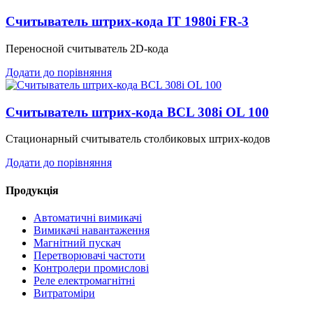
Считыватель штрих-кода IT 1980i FR-3
Переносной считыватель 2D-кода
Додати до порівняння
Считыватель штрих-кода BCL 308i OL 100
Стационарный считыватель столбиковых штрих-кодов
Додати до порівняння
Продукція
Автоматичні вимикачі
Вимикачі навантаження
Магнітний пускач
Перетворювачі частоти
Контролери промислові
Реле електромагнітні
Витратоміри