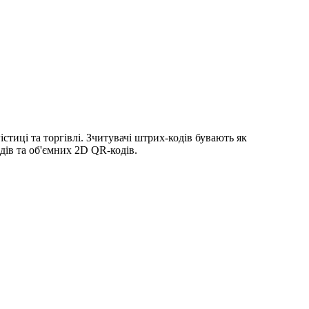
тиці та торгівлі. Зчитувачі штрих-кодів бувають як
дів та об'ємних 2D QR-кодів.