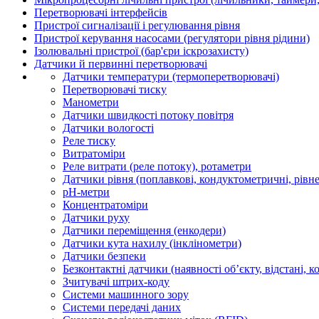
Перетворювачі інтерфейсів
Пристрої сигналізації і регулювання рівня
Пристрої керування насосами (регулятори рівня рідини)
Ізолювальні пристрої (бар'єри іскрозахисту)
Датчики й первинні перетворювачі
Датчики температури (термоперетворювачі)
Перетворювачі тиску
Манометри
Датчики швидкості потоку повітря
Датчики вологості
Реле тиску
Витратоміри
Реле витрати (реле потоку), ротаметри
Датчики рівня (поплавкові, кондуктометричні, рівн
рН-метри
Концентратоміри
Датчики руху
Датчики переміщення (енкодери)
Датчики кута нахилу (інклінометри)
Датчики безпеки
Безконтактні датчики (наявності об’єкту, відстані, к
Зчитувачі штрих-коду
Системи машинного зору
Системи передачі даних