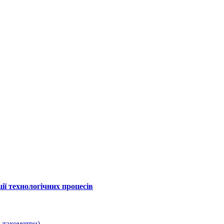
ї технологічних процесів
 тахометри)