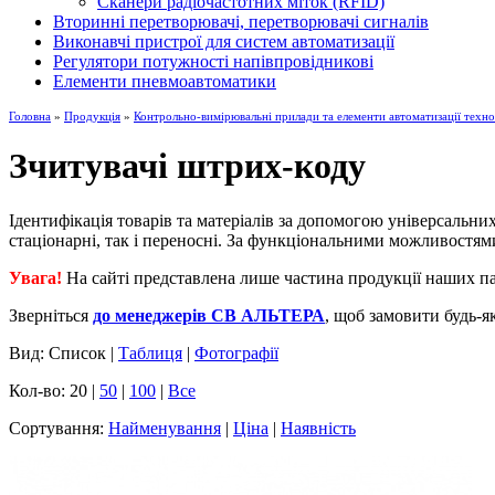
Сканери радіочастотних міток (RFID)
Вторинні перетворювачі, перетворювачі сигналів
Виконавчі пристрої для систем автоматизації
Регулятори потужності напівпровідникові
Елементи пневмоавтоматики
Головна
»
Продукція
»
Контрольно-вимірювальні прилади та елементи автоматизації техно
Зчитувачі штрих-коду
Ідентифікація товарів та матеріалів за допомогою універсальни
стаціонарні, так і переносні. За функціональними можливостям
Увага!
На сайті представлена лише частина продукції наших па
Зверніться
до менеджерів СВ АЛЬТЕРА
, щоб замовити будь-я
Вид: Список |
Таблиця
|
Фотографії
Кол-во: 20 |
50
|
100
|
Все
Сортування:
Найменування
|
Ціна
|
Наявність