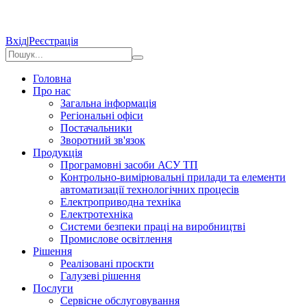
Вхід
|
Реєстрація
Головна
Про нас
Загальна інформація
Регіональні офіси
Постачальники
Зворотний зв'язок
Продукція
Програмовні засоби АСУ ТП
Контрольно-вимірювальні прилади та елементи
автоматизації технологічних процесів
Електроприводна техніка
Електротехніка
Системи безпеки праці на виробництві
Промислове освітлення
Рішення
Реалізовані проєкти
Галузеві рішення
Послуги
Сервісне обслуговування