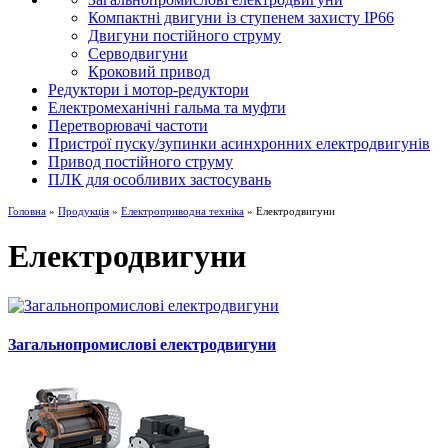
Компактні двигуни із ступенем захисту IP66
Двигуни постійного струму
Серводвигуни
Кроковий привод
Редуктори і мотор-редуктори
Електромеханічні гальма та муфти
Перетворювачі частоти
Пристрої пуску/зупинки асинхронних електродвигунів
Привод постійного струму
ПЛК для особливих застосувань
Головна
»
Продукція
»
Електроприводна техніка
» Електродвигуни
Електродвигуни
Загальнопромислові електродвигуни