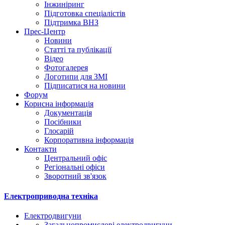
Інжиніринг
Підготовка спеціалістів
Підтримка ВНЗ
Прес-Центр
Новини
Статті та публікації
Відео
Фотогалерея
Логотипи для ЗМІ
Підписатися на новини
Форум
Корисна інформація
Документація
Посібники
Глосарій
Корпоративна інформація
Контакти
Центральний офіс
Регіональні офіси
Зворотний зв'язок
Електроприводна техніка
Електродвигуни
Загальнопромислові електродвигуни