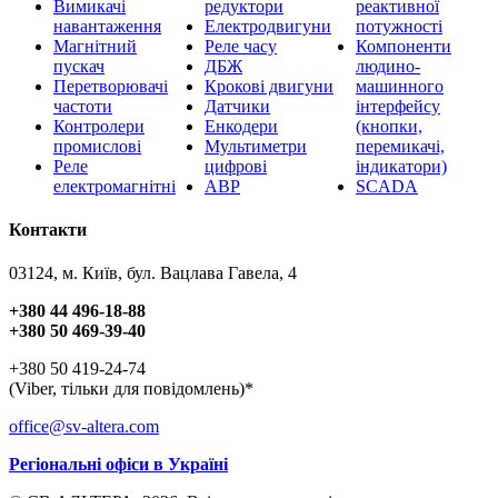
Вимикачі
редуктори
реактивної
навантаження
Електродвигуни
потужності
Магнітний
Реле часу
Компоненти
пускач
ДБЖ
людино-
Перетворювачі
Крокові двигуни
машинного
частоти
Датчики
інтерфейсу
Контролери
Енкодери
(кнопки,
промислові
Мультиметри
перемикачі,
Реле
цифрові
індикатори)
електромагнітні
АВР
SCADA
Контакти
03124, м. Київ, бул. Вацлава Гавела, 4
+380 44 496-18-88
+380 50 469-39-40
+380 50 419-24-74
(Viber, тільки для повідомлень)*
office@sv-altera.com
Регіональні офіси в Україні