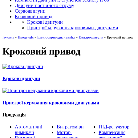
Двигуни постійного струму
Серводвигуни
Кроковий привод
Крокові двигуни
Пристрої керування кроковими двигунами
Головна
»
Продукція
»
Електроприводна техніка
»
Електродвигуни
» Кроковий привод
Кроковий привод
Крокові двигуни
Пристрої керування кроковими двигунами
Продукція
Автоматичні
Витратоміри
ПІД-регулятор
вимикачі
Мотор-
Компенсація
Вимикачі
редуктори
реактивної