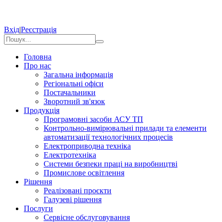
Вхід
|
Реєстрація
Головна
Про нас
Загальна інформація
Регіональні офіси
Постачальники
Зворотний зв'язок
Продукція
Програмовні засоби АСУ ТП
Контрольно-вимірювальні прилади та елементи
автоматизації технологічних процесів
Електроприводна техніка
Електротехніка
Системи безпеки праці на виробництві
Промислове освітлення
Рішення
Реалізовані проєкти
Галузеві рішення
Послуги
Сервісне обслуговування