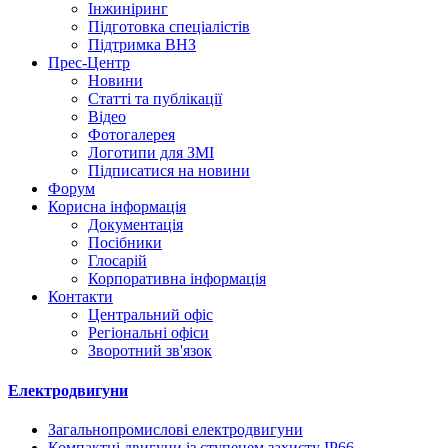
Інжиніринг
Підготовка спеціалістів
Підтримка ВНЗ
Прес-Центр
Новини
Статті та публікації
Відео
Фотогалерея
Логотипи для ЗМІ
Підписатися на новини
Форум
Корисна інформація
Документація
Посібники
Глосарій
Корпоративна інформація
Контакти
Центральний офіс
Регіональні офіси
Зворотний зв'язок
Електродвигуни
Загальнопромислові електродвигуни
Компактні двигуни із ступенем захисту IP66