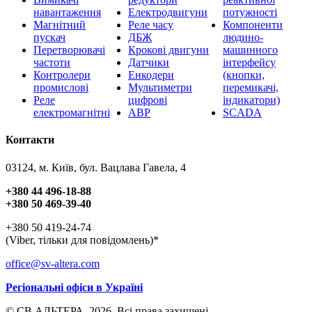
навантаження
Електродвигуни
потужності
Магнітний
Реле часу
Компоненти
пускач
ДБЖ
людино-
Перетворювачі
Крокові двигуни
машинного
частоти
Датчики
інтерфейсу
Контролери
Енкодери
(кнопки,
промислові
Мультиметри
перемикачі,
Реле
цифрові
індикатори)
електромагнітні
АВР
SCADA
Контакти
03124, м. Київ, бул. Вацлава Гавела, 4
+380 44 496-18-88
+380 50 469-39-40
+380 50 419-24-74
(Viber, тільки для повідомлень)*
office@sv-altera.com
Регіональні офіси в Україні
© СВ АЛЬТЕРА, 2026. Всі права захищені.