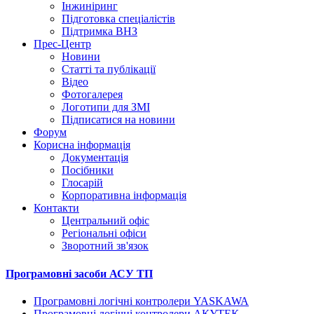
Інжиніринг
Підготовка спеціалістів
Підтримка ВНЗ
Прес-Центр
Новини
Статті та публікації
Відео
Фотогалерея
Логотипи для ЗМІ
Підписатися на новини
Форум
Корисна інформація
Документація
Посібники
Глосарій
Корпоративна інформація
Контакти
Центральний офіс
Регіональні офіси
Зворотний зв'язок
Програмовні засоби АСУ ТП
Програмовні логічні контролери YASKAWA
Програмовні логічні контролери АКУТЕК