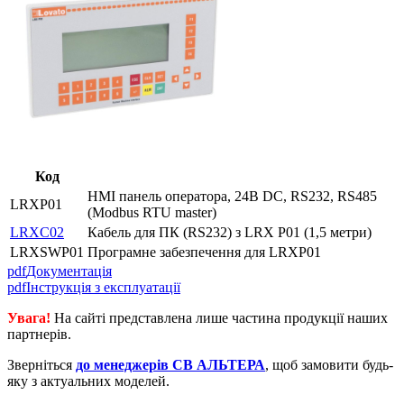
Код
HMI панель оператора, 24В DC, RS232, RS485
LRXP01
(Modbus RTU master)
LRXC02
Кабель для ПК (RS232) з LRX P01 (1,5 метри)
LRXSWP01
Програмне забезпечення для LRXP01
pdf
Документація
pdf
Інструкція з експлуатації
Увага!
На сайті представлена лише частина продукції наших
партнерів.
Зверніться
до менеджерів СВ АЛЬТЕРА
, щоб замовити будь-
яку з актуальних моделей.