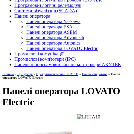
Програмовні логічні реле/модулі
Системи візуалізації (SCADA)
Панелі оператора
Панелі оператора Yaskawa
Панелі оператора ESA
Панелі оператора ASEM
Панелі оператора Advantech
Панелі оператора Autonics
Панелі оператора LOVATO Electric
Промислові комунікації
Промислові комп'ютери (IPC)
Панельні програмовні логічні контролери АКУТЕК
Головна
»
Продукція
»
Програмовні засоби АСУ ТП
»
Панелі оператора
» Панелі
оператора LOVATO Electric
Панелі оператора LOVATO
Electric