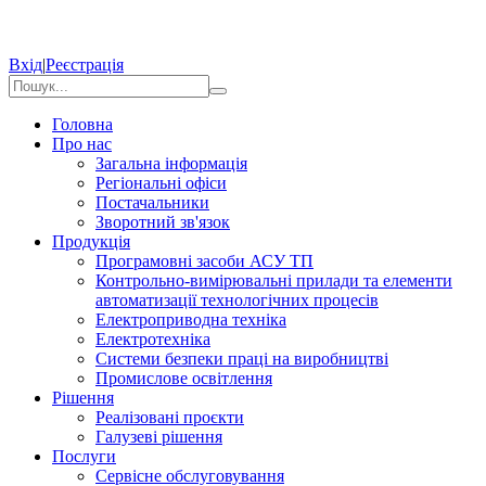
Вхід
|
Реєстрація
Головна
Про нас
Загальна інформація
Регіональні офіси
Постачальники
Зворотний зв'язок
Продукція
Програмовні засоби АСУ ТП
Контрольно-вимірювальні прилади та елементи
автоматизації технологічних процесів
Електроприводна техніка
Електротехніка
Системи безпеки праці на виробництві
Промислове освітлення
Рішення
Реалізовані проєкти
Галузеві рішення
Послуги
Сервісне обслуговування