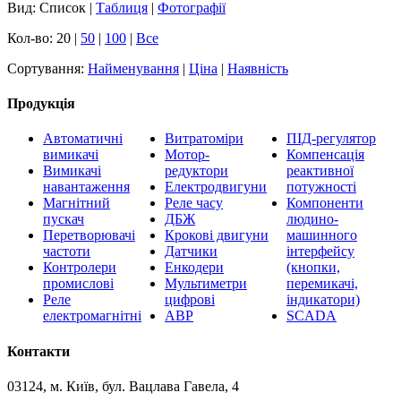
Вид: Список |
Таблиця
|
Фотографії
Кол-во: 20 |
50
|
100
|
Все
Сортування:
Найменування
|
Ціна
|
Наявність
Продукція
Автоматичні
Витратоміри
ПІД-регулятор
вимикачі
Мотор-
Компенсація
Вимикачі
редуктори
реактивної
навантаження
Електродвигуни
потужності
Магнітний
Реле часу
Компоненти
пускач
ДБЖ
людино-
Перетворювачі
Крокові двигуни
машинного
частоти
Датчики
інтерфейсу
Контролери
Енкодери
(кнопки,
промислові
Мультиметри
перемикачі,
Реле
цифрові
індикатори)
електромагнітні
АВР
SCADA
Контакти
03124, м. Київ, бул. Вацлава Гавела, 4