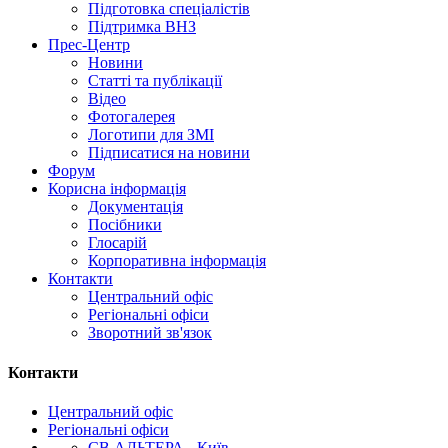
Підготовка спеціалістів
Підтримка ВНЗ
Прес-Центр
Новини
Статті та публікації
Відео
Фотогалерея
Логотипи для ЗМІ
Підписатися на новини
Форум
Корисна інформація
Документація
Посібники
Глосарій
Корпоративна інформація
Контакти
Центральний офіс
Регіональні офіси
Зворотний зв'язок
Контакти
Центральний офіс
Регіональні офіси
СВ АЛЬТЕРА - Київ