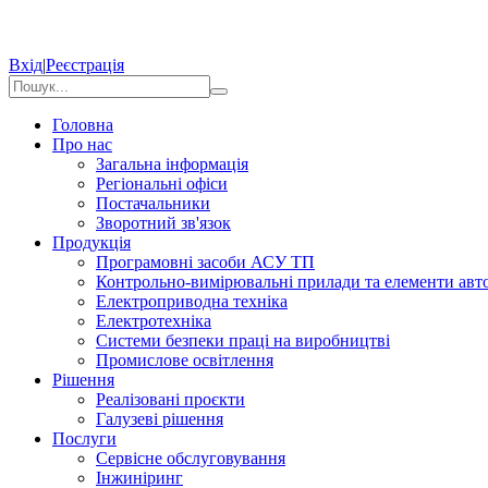
Вхід
|
Реєстрація
Головна
Про нас
Загальна інформація
Регіональні офіси
Постачальники
Зворотний зв'язок
Продукція
Програмовні засоби АСУ ТП
Контрольно-вимірювальні прилади та елементи авто
Електроприводна техніка
Електротехніка
Системи безпеки праці на виробництві
Промислове освітлення
Рішення
Реалізовані проєкти
Галузеві рішення
Послуги
Сервісне обслуговування
Інжиніринг