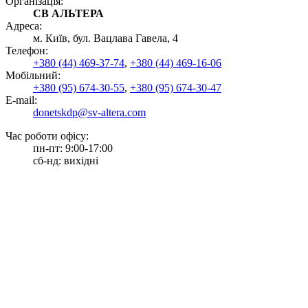
Організація:
СВ АЛЬТЕРА
Адреса:
м. Київ, бул. Вацлава Гавела, 4
Телефон:
+380 (44) 469-37-74
,
+380 (44) 469-16-06
Мобільний:
+380 (95) 674-30-55
,
+380 (95) 674-30-47
E-mail:
donetskdp@sv-altera.com
Час роботи офісу:
пн-пт: 9:00-17:00
сб-нд: вихідні