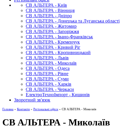
СВ АЛЬТЕРА - Київ
СВ АЛЬТЕРА - Вінниця
СВ АЛЬТЕРА - Дніпро
СВ АЛЬТЕРА - Донецька та Луганська області
СВ АЛЬТЕРА - Житомир
СВ АЛЬТЕРА - Запоріжжя
СВ АЛЬТЕРА - Івано-Франківськ
СВ АЛЬТЕРА - Кременчук
СВ АЛЬТЕРА - Кривий Ріг
СВ АЛЬТЕРА - Кропивницький
СВ АЛЬТЕРА - Львів
СВ АЛЬТЕРА - Миколаїв
СВ АЛЬТЕРА - Одеса
СВ АЛЬТЕРА - Рівне
СВ АЛЬТЕРА - Суми
СВ АЛЬТЕРА - Харків
СВ АЛЬТЕРА - Черкаси
ЕлектроТехноІмпорт - Кишинів
Зворотний зв'язок
Головна
»
Контакти
»
Регіональні офіси
» СВ АЛЬТЕРА - Миколаїв
СВ АЛЬТЕРА - Миколаїв