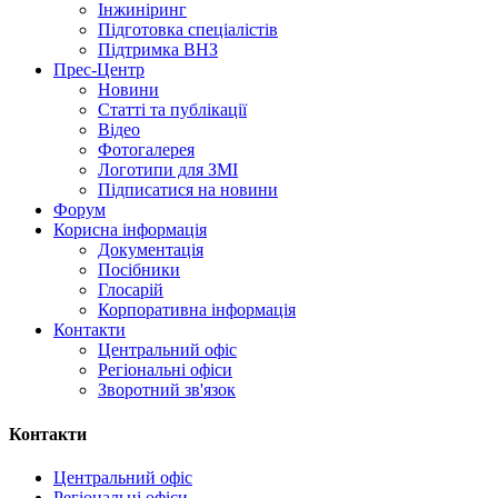
Інжиніринг
Підготовка спеціалістів
Підтримка ВНЗ
Прес-Центр
Новини
Статті та публікації
Відео
Фотогалерея
Логотипи для ЗМІ
Підписатися на новини
Форум
Корисна інформація
Документація
Посібники
Глосарій
Корпоративна інформація
Контакти
Центральний офіс
Регіональні офіси
Зворотний зв'язок
Контакти
Центральний офіс
Регіональні офіси