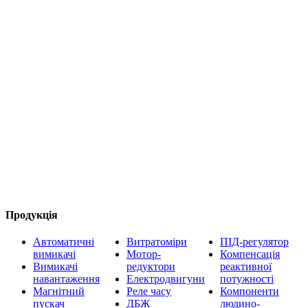
Продукція
Автоматичні
Витратоміри
ПІД-регулятор
вимикачі
Мотор-
Компенсація
Вимикачі
редуктори
реактивної
навантаження
Електродвигуни
потужності
Магнітний
Реле часу
Компоненти
пускач
ДБЖ
людино-