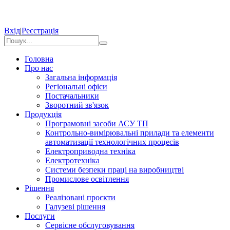
Вхід
|
Реєстрація
Головна
Про нас
Загальна інформація
Регіональні офіси
Постачальники
Зворотний зв'язок
Продукція
Програмовні засоби АСУ ТП
Контрольно-вимірювальні прилади та елементи
автоматизації технологічних процесів
Електроприводна техніка
Електротехніка
Системи безпеки праці на виробництві
Промислове освітлення
Рішення
Реалізовані проєкти
Галузеві рішення
Послуги
Сервісне обслуговування