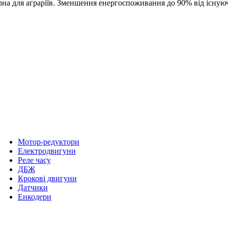
ерна для аграріїв. Зменшення енергоспоживання до 90% від існ
Мотор-редуктори
Електродвигуни
Реле часу
ДБЖ
Крокові двигуни
Датчики
Енкодери