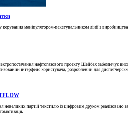
итки
у керування маніпулятором-пакетувальником лінії з виробництва
 електропостачання нафтогазового проєкту Шейбах забезпечує висо
ртизований інтерфейс користувача, розроблений для диспетчерсько
ACTFLOW
ня невеликих партій текстилю із цифровим друком реалізовано з
томатизації.