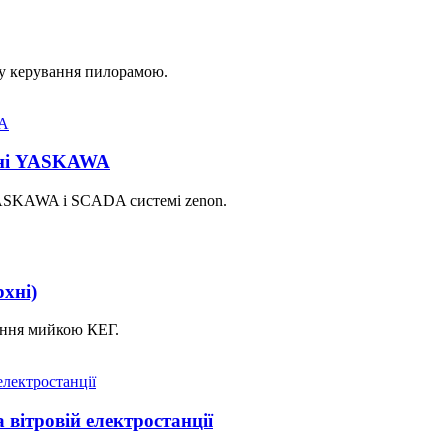
фу керування пилорамою.
нні YASKAWA
 YASKAWA і SCADA системі zenon.
хні)
ання мийкою КЕГ.
 вітровій електростанції