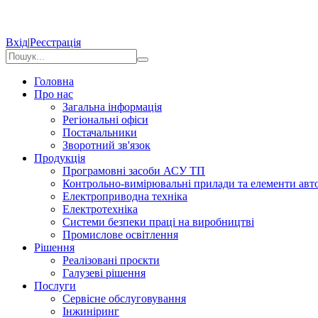
Вхід
|
Реєстрація
Головна
Про нас
Загальна інформація
Регіональні офіси
Постачальники
Зворотний зв'язок
Продукція
Програмовні засоби АСУ ТП
Контрольно-вимірювальні прилади та елементи авто
Електроприводна техніка
Електротехніка
Системи безпеки праці на виробництві
Промислове освітлення
Рішення
Реалізовані проєкти
Галузеві рішення
Послуги
Сервісне обслуговування
Інжиніринг