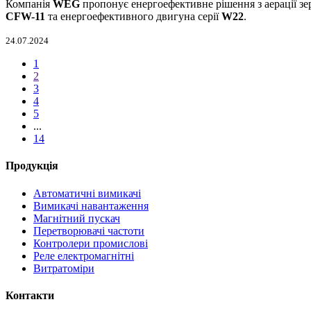
Компанія
WEG
пропонує енергоефективне рішення з аерації з
CFW-11
та енергоефективного двигуна серії
W22
.
24.07.2024
1
2
3
4
5
...
14
Продукція
Автоматичні вимикачі
Вимикачі навантаження
Магнітний пускач
Перетворювачі частоти
Контролери промислові
Реле електромагнітні
Витратоміри
Контакти