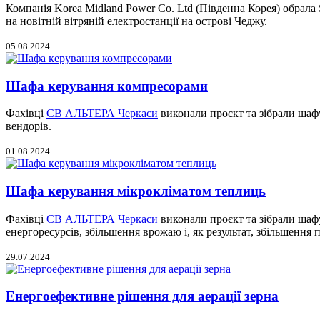
Компанія Korea Midland Power Co. Ltd (Південна Корея) обрала 
на новітній вітряній електростанції на острові Чеджу.
05.08.2024
Шафа керування компресорами
Фахівці
СВ АЛЬТЕРА Черкаси
виконали проєкт та зібрали ша
вендорів.
01.08.2024
Шафа керування мікрокліматом теплиць
Фахівці
СВ АЛЬТЕРА Черкаси
виконали проєкт та зібрали шаф
енергоресурсів, збільшення врожаю і, як результат, збільшення 
29.07.2024
Енергоефективне рішення для аерації зерна