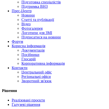
Підготовка спеціалістів
Підтримка ВНЗ
Прес-Центр
Новини
Статті та публікації
Відео
Фотогалерея
Логотипи для ЗМІ
Підписатися на новини
Форум
Корисна інформація
Документація
Посібники
Глосарій
Корпоративна інформація
Контакти
Центральний офіс
Регіональні офіси
Зворотний зв'язок
Рішення
Реалізовані проєкти
Галузеві рішення