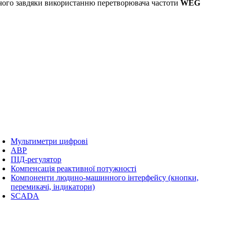
уючого завдяки використанню перетворювача частоти
WEG
Мультиметри цифрові
АВР
ПІД-регулятор
Компенсація реактивної потужності
Компоненти людино-машинного інтерфейсу (кнопки,
перемикачі, індикатори)
SCADA